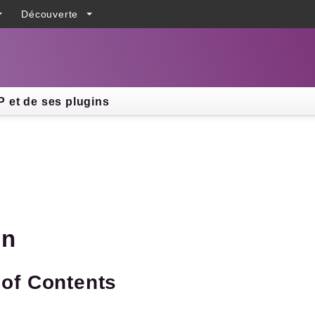
Découverte
h results
 et de ses plugins
in
 of Contents