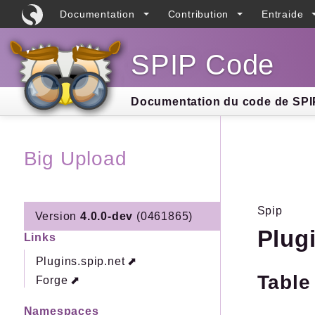
Documentation
Contribution
Entraide
SPIP Code
Searc
Documentation du code de SPIP
Big Upload
Spip
Version
4.0.0-dev
(0461865)
Plug
Links
Plugins.spip.net
Table
Forge
Namespaces