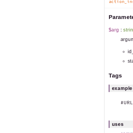
action_in
Paramet
$arg
:
stri
argum
id
st
Tags
example
uses