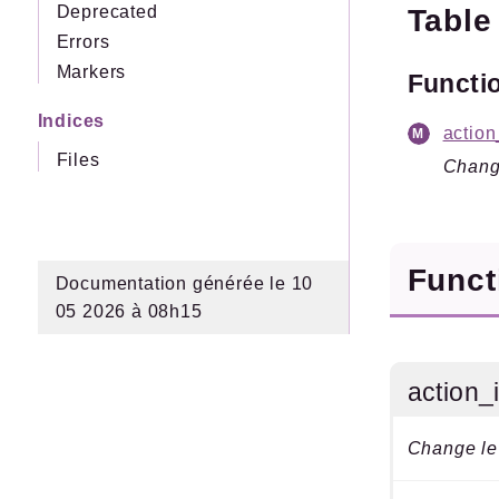
Deprecated
Table
Errors
Markers
Functi
Indices
actio
Files
Chang
Func
Documentation générée le 10
05 2026 à 08h15
action_
Change le