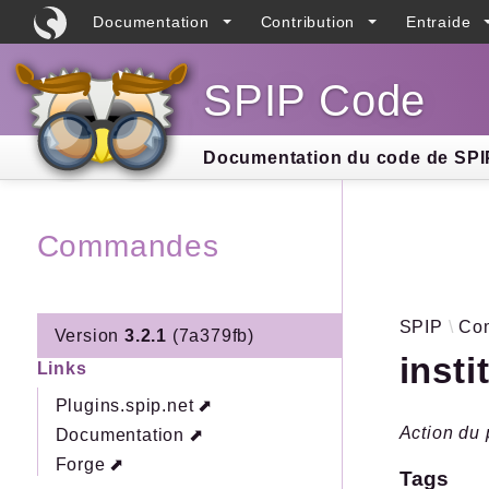
Documentation
Contribution
Entraide
SPIP Code
Searc
Documentation du code de SPIP
Commandes
SPIP
Co
Version
3.2.1
(7a379fb)
inst
Links
Plugins.spip.net
Action du
Documentation
Forge
Tags