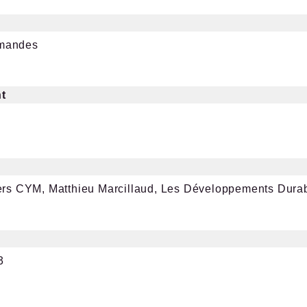
mandes
t
ers CYM, Matthieu Marcillaud, Les Développements Dura
3