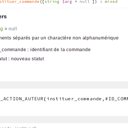
stituer_commande
(
[
string
$arg
=
null
]
)
:
mixed
ers
ng
=
null
ents séparés par un charactère non alphanumérique
_commande : identifiant de la commande
atut : nouveau statut