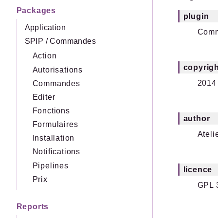
Packages
plugin
Application
Com
SPIP
/
Commandes
Action
copyrigh
Autorisations
2014
Commandes
Editer
Fonctions
author
Formulaires
Ateli
Installation
Notifications
Pipelines
licence
Prix
GPL 
Reports