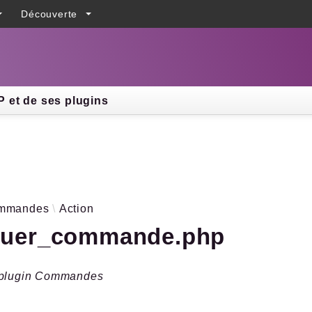
Découverte
h results
 et de ses plugins
mmandes
Action
ituer_commande.php
 plugin Commandes