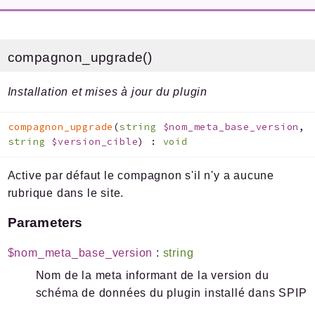
Indices
Files
compagnon_upgrade()
Installation et mises à jour du plugin
Documentation générée le 11 07 2026 à 08h15
compagnon_upgrade
(
string
$nom_meta_base_version
,
string
$version_cible
)
:
void
Active par défaut le compagnon s'il n'y a aucune
rubrique dans le site.
Parameters
$nom_meta_base_version
:
string
Nom de la meta informant de la version du
schéma de données du plugin installé dans SPIP