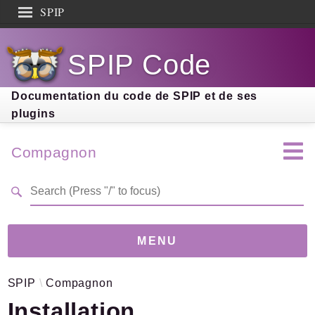
SPIP
Search results
SPIP Code
Documentation
Contribution
Documentation du code de SPIP et de ses
plugins
Entraide
Découverte
Compagnon
MENU
SPIP
Compagnon
Version
4.0.0-dev
(10c0780)
Installation
Links