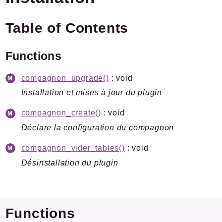
Plugins.spip.net
Table of Contents
Forge
Packages
Functions
Application
compagnon_upgrade()
: void
SPIP
/
Compagnon
Installation et mises à jour du plugin
Fonctions
Formulaires
compagnon_create()
: void
Installation
Déclare la configuration du compagnon
Pipelines
compagnon_vider_tables()
: void
Désinstallation du plugin
Reports
Deprecated
Errors
Markers
Functions