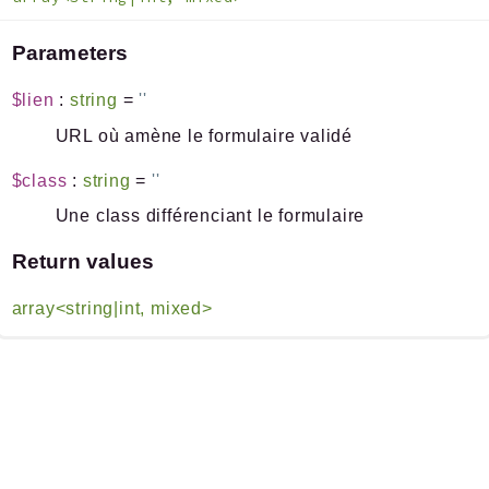
Parameters
$lien
:
string
=
''
URL où amène le formulaire validé
$class
:
string
=
''
Une class différenciant le formulaire
Return values
array<string|int, mixed>