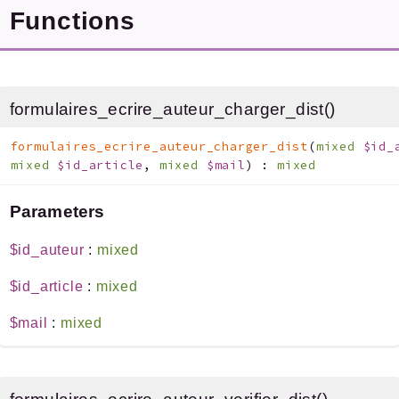
Documentation générée le 27 04 2026 à 08h15
Functions
formulaires_ecrire_auteur_charger_dist()
formulaires_ecrire_auteur_charger_dist
(
mixed
$id_
mixed
$id_article
,
mixed
$mail
)
:
mixed
Parameters
$id_auteur
:
mixed
$id_article
:
mixed
$mail
:
mixed