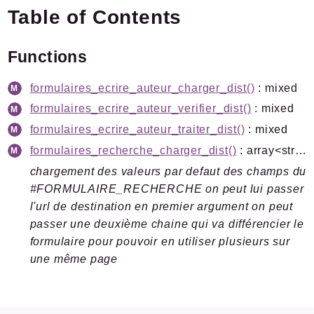
Table of Contents
Plugins.spip.net
Forge
Functions
Packages
formulaires_ecrire_auteur_charger_dist()
: mixed
Application
formulaires_ecrire_auteur_verifier_dist()
: mixed
Reports
formulaires_ecrire_auteur_traiter_dist()
: mixed
Deprecated
formulaires_recherche_charger_dist()
: array<string|int, mixed>
Errors
chargement des valeurs par defaut des champs du
Markers
#FORMULAIRE_RECHERCHE on peut lui passer
l'url de destination en premier argument on peut
Indices
passer une deuxième chaine qui va différencier le
Files
formulaire pour pouvoir en utiliser plusieurs sur
une même page