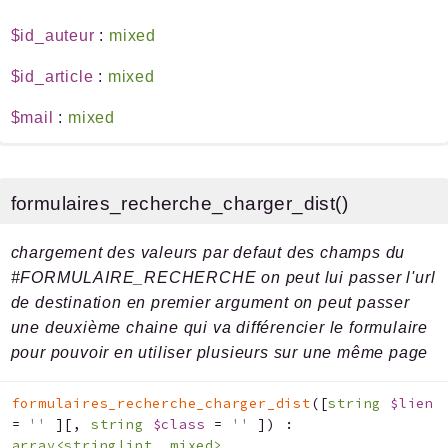
$id_auteur
:
mixed
$id_article
:
mixed
$mail
:
mixed
formulaires_recherche_charger_dist()
chargement des valeurs par defaut des champs du
#FORMULAIRE_RECHERCHE on peut lui passer l'url
de destination en premier argument on peut passer
une deuxième chaine qui va différencier le formulaire
pour pouvoir en utiliser plusieurs sur une même page
formulaires_recherche_charger_dist
(
[
string
$lien
=
''
]
[
,
string
$class
=
''
]
)
:
array<string|int, mixed>