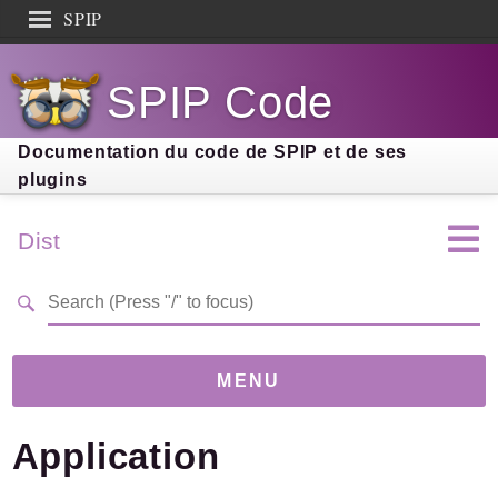
SPIP
Search results
SPIP Code
Documentation
Contribution
Documentation du code de SPIP et de ses
plugins
Entraide
Découverte
Dist
MENU
Application
Version
5.0.0-dev
(1e7f3db)
Links