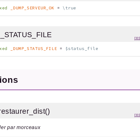
xed
_DUMP_SERVEUR_OK
=
\true
_STATUS_FILE
re
xed
_DUMP_STATUS_FILE
=
$status_file
tions
restaurer_dist()
re
er par morceaux