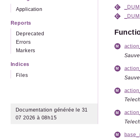
_DUM
Application
_DUM
Reports
Functi
Deprecated
Errors
action
Markers
Sauve
Indices
action
Files
Sauve
actio
Telec
Documentation générée le 31
action
07 2026 à 08h15
Telec
base_r