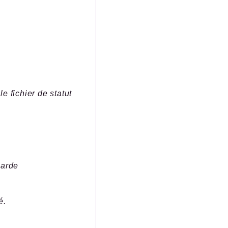
e fichier de statut
garde
é.