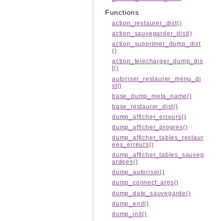
Functions
action_restaurer_dist()
action_sauvegarder_dist()
action_supprimer_dump_dist
()
action_telecharger_dump_dis
t()
autoriser_restaurer_menu_di
st()
base_dump_meta_name()
base_restaurer_dist()
dump_afficher_erreurs()
dump_afficher_progres()
dump_afficher_tables_restaur
ees_erreurs()
dump_afficher_tables_sauveg
ardees()
dump_autoriser()
dump_connect_args()
dump_date_sauvegarde()
dump_end()
dump_init()