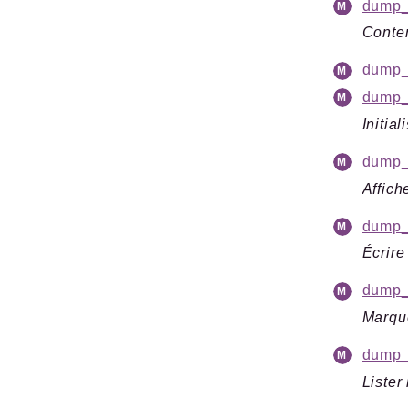
dump_
Conten
dump_
dump_i
Initia
dump_a
Affich
dump_
Écrire
dump_
Marqu
dump_
Lister