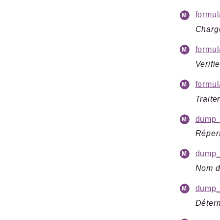
formul
Char
formul
Verifie
formul
Traite
dump_r
Réper
dump_
Nom du
dump_
Déterm