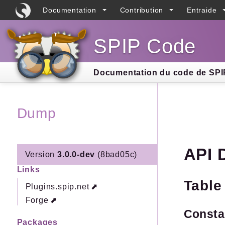
Documentation
Contribution
Entraide
SPIP Code
Searc
Documentation du code de SPIP
Dump
API 
Version
3.0.0-dev
(8bad05c)
Links
Table
Plugins.spip.net
Forge
Const
Packages