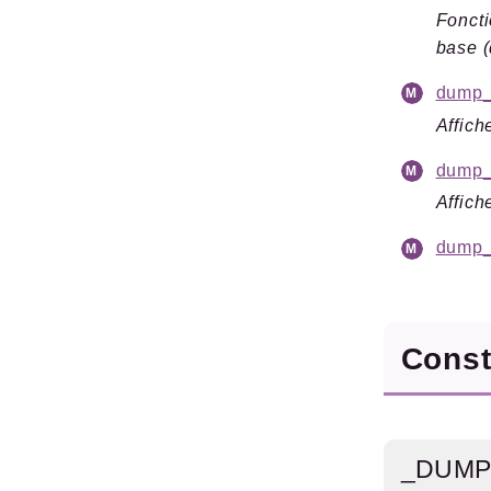
Foncti
base (
dump_a
Affich
dump_
Affich
dump_a
Cons
_DUMP