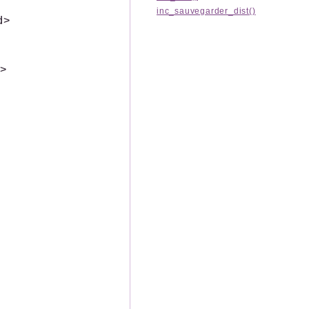
inc_sauvegarder_dist()
d>
d>
>