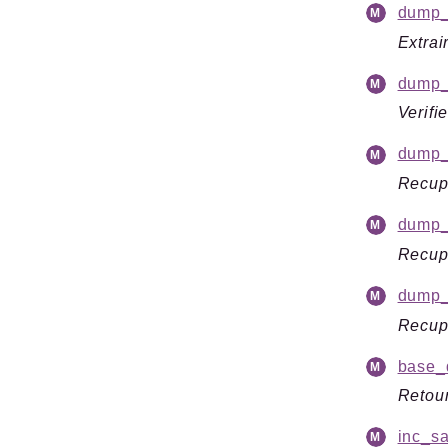
dump_l
Extrai
dump_v
Verifi
dump_
Recupe
dump_
Recupe
dump_
Recupe
base_
Retour
inc_sa