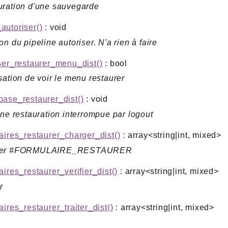
uration d'une sauvegarde
utoriser()
: void
on du pipeline autoriser. N'a rien à faire
ser_restaurer_menu_dist()
: bool
sation de voir le menu restaurer
ase_restaurer_dist()
: void
une restauration interrompue par logout
aires_restaurer_charger_dist()
: array<string|int, mixed>
ger #FORMULAIRE_RESTAURER
aires_restaurer_verifier_dist()
: array<string|int, mixed>
r
aires_restaurer_traiter_dist()
: array<string|int, mixed>
r