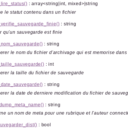
ire_status()
: array<string|int, mixed>|string
re le statut contenu dans un fichier
erifie_sauvegarde_finie()
: string
er qu'un sauvegarde est finie
nom_sauvegarde()
: string
rer le nom du fichier d'archivage qui est memorise dans l
taille_sauvegarde()
: int
rer la taille du fichier de sauvegarde
date_sauvegarde()
: string
rer la date de derniere modification du fichier de sauve
dump_meta_name()
: string
ne un nom de meta pour une rubrique et l'auteur connect
uvegarder_dist()
: bool