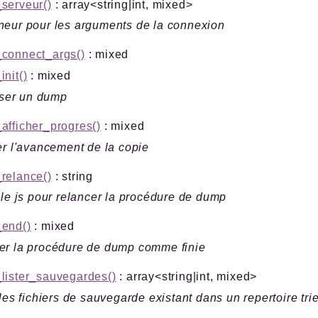
serveur()
: array<string|int, mixed>
eur pour les arguments de la connexion
connect_args()
: mixed
nit()
: mixed
liser un dump
fficher_progres()
: mixed
er l'avancement de la copie
relance()
: string
 le js pour relancer la procédure de dump
end()
: mixed
er la procédure de dump comme finie
lister_sauvegardes()
: array<string|int, mixed>
 les fichiers de sauvegarde existant dans un repertoire tri