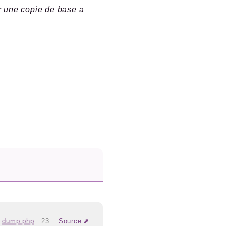
r une copie de base a
dump.php
:
23
Source