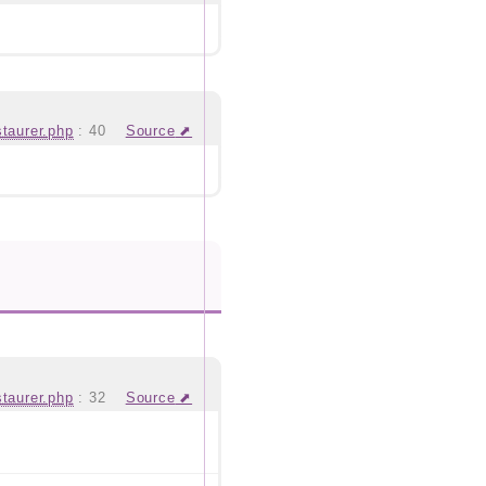
staurer.php
:
40
Source
staurer.php
:
32
Source