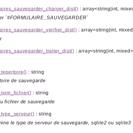
aires_sauvegarder_charger_dist()
: array<string|int, mixe
ger `#FORMULAIRE_SAUVEGARDER`
aires_sauvegarder_verifier_dist()
: array<string|int, mixe
r
aires_sauvegarder_traiter_dist()
: array<string|int, mixed
r
epertoire()
: string
toire de sauvegarde
nom_fichier()
: string
 fichier de sauvegarde
type_serveur()
: string
ine le type de serveur de sauvegarde, sqlite2 ou sqlite3