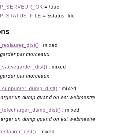
P_SERVEUR_OK
= \true
P_STATUS_FILE
= $status_file
ons
_restaurer_dist()
: mixed
garder par morceaux
_sauvegarder_dist()
: mixed
garder par morceaux
n_supprimer_dump_dist()
: mixed
harger un dump quand on est webmestre
_telecharger_dump_dist()
: mixed
harger un dump quand on est webmestre
estaurer_dist()
: mixed