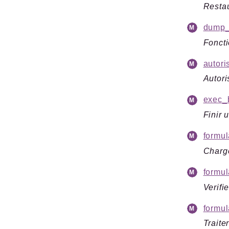
Resta
dump_a
Foncti
autori
Autori
exec_b
Finir 
formul
Char
formul
Verifie
formul
Traite