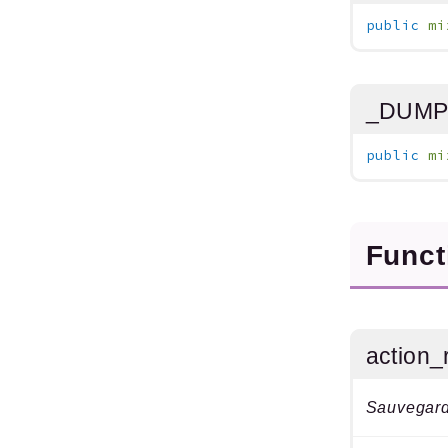
public
mi
_DUMP
public
mi
Func
action_
Sauvegard