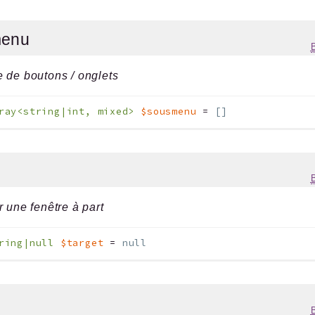
menu
 de boutons / onglets
ray<string|int, mixed>
$sousmenu
=
[]
r une fenêtre à part
ring|null
$target
=
null