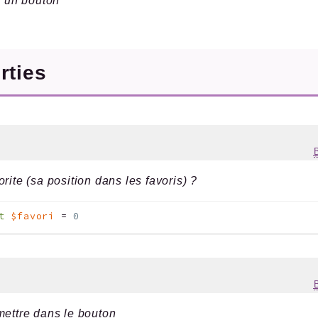
t un bouton
rties
orite (sa position dans les favoris) ?
t
$favori
=
0
mettre dans le bouton