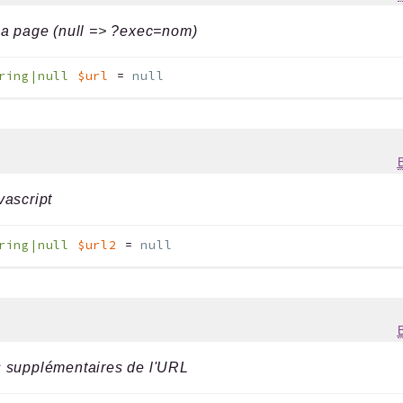
la page (null => ?exec=nom)
ring|null
$url
=
null
vascript
ring|null
$url2
=
null
g
 supplémentaires de l'URL