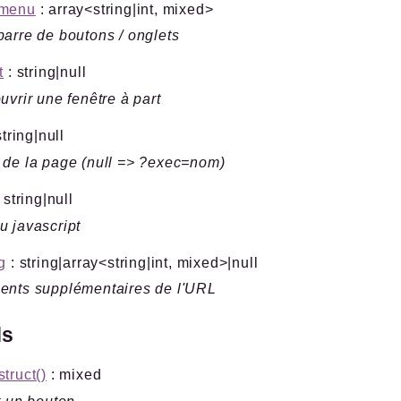
menu
: array<string|int, mixed>
arre de boutons / onglets
t
: string|null
uvrir une fenêtre à part
string|null
de la page (null => ?exec=nom)
 string|null
 javascript
g
: string|array<string|int, mixed>|null
ents supplémentaires de l'URL
ds
truct()
: mixed