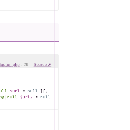
Bouton.php
:
29
Source
null
$url
=
null
]
[
,
ing|null
$url2
=
null