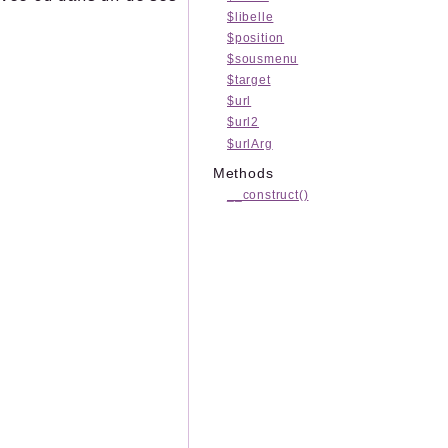
$libelle
$position
$sousmenu
$target
$url
$url2
$urlArg
Methods
__construct()