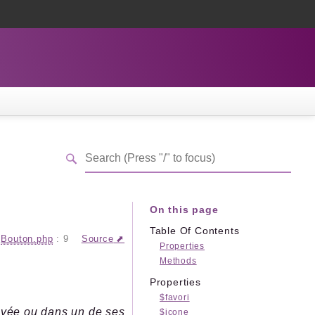
On this page
Table Of Contents
Bouton.php
:
9
Source
Properties
Methods
Properties
$favori
rivée ou dans un de ses
$icone