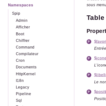
sous men
Namespaces
Spip
Table
Admin
Afficher
Proper
Boot
Chiffrer
$favor
Command
Entrée
Compilateur
$icon
Cron
L'icon
Documents
HttpKernel
$libel
I18n
Le nom
Legacy
$posit
Pipeline
Positi
Sql