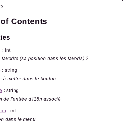
us
 of Contents
ties
i
: int
 favorite (sa position dans les favoris) ?
e
: string
e à mettre dans le bouton
le
: string
 de l'entrée d'i18n associé
ion
: int
on dans le menu