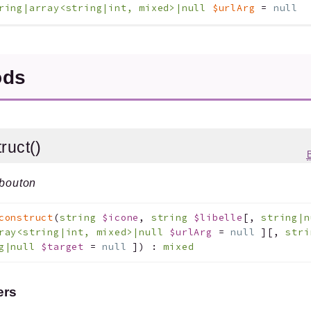
ring|array<string|int, mixed>|null
$urlArg
=
null
ods
ruct()
 bouton
construct
(
string
$icone
,
string
$libelle
[
,
string|
ray<string|int, mixed>|null
$urlArg
=
null
]
[
,
str
ng|null
$target
=
null
]
)
:
mixed
ers