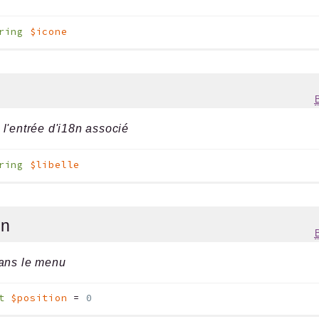
ring
$icone
l'entrée d'i18n associé
ring
$libelle
on
dans le menu
t
$position
=
0