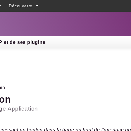
Découverte
h results
 et de ses plugins
in
on
age
Application
inissant un bouton dans la barre du haut de l'interface p