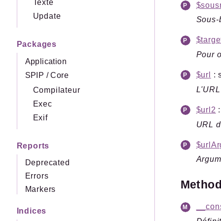
Texte
$sous
Update
Sous-b
$targe
Packages
Pour o
Application
$url
: 
SPIP
/
Core
L'URL 
Compilateur
Exec
$url2
:
Exif
URL du
$urlAr
Reports
Argum
Deprecated
Errors
Metho
Markers
__cons
Indices