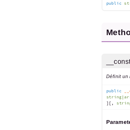
public
st
Meth
__const
Définit un
public
__
string|ar
]
[
,
stri
Paramet