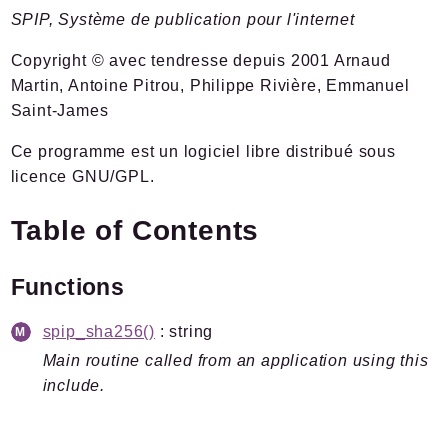
SPIP, Système de publication pour l'internet
Documentation
Forge
Copyright © avec tendresse depuis 2001 Arnaud
Développement
Martin, Antoine Pitrou, Philippe Rivière, Emmanuel
Saint-James
Namespaces
Ce programme est un logiciel libre distribué sous
Spip
licence GNU/GPL.
Admin
Afficher
Table of Contents
Boot
Chiffrer
Functions
Command
Compilateur
spip_sha256()
: string
Cron
Main routine called from an application using this
include.
Documents
HttpKernel
I18n