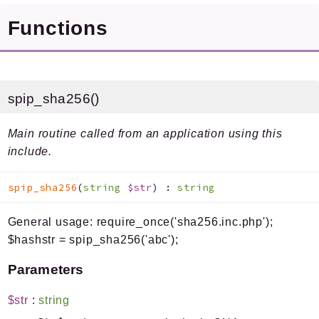
Legacy
Functions
Pipeline
Sql
Texte
Update
spip_sha256()
Main routine called from an application using this
Packages
include.
Application
SPIP
/
Core
spip_sha256
(
string
$str
)
:
string
Compilateur
General usage: require_once('sha256.inc.php');
Exec
$hashstr = spip_sha256('abc');
Exif
Parameters
Reports
$str
:
string
Deprecated