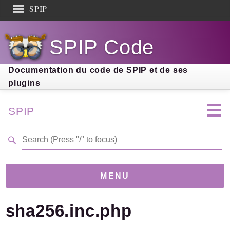
SPIP
Search results
SPIP Code
Documentation
Contribution
Documentation du code de SPIP et de ses
plugins
Entraide
Découverte
SPIP
MENU
sha256.inc.php
Version
5.0.0-beta
(b9d88af)
Links