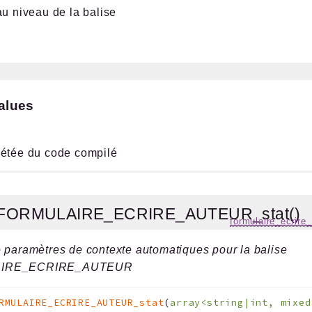
au niveau de la balise
alues
létée du code compilé
_FORMULAIRE_ECRIRE_AUTEUR_stat()
formulaire_ecrire
 paramètres de contexte automatiques pour la balise
IRE_ECRIRE_AUTEUR
RMULAIRE_ECRIRE_AUTEUR_stat
(
array<string|int, mixe