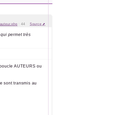
_auteur.php
:
44
Source
ui permet très
 la boucle AUTEURS ou
le sont transmis au