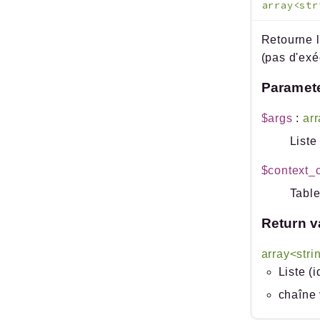
array<st
Retourne l
(pas d'exé
Paramet
$args
:
arr
Liste
$context_
Table
Return v
array<stri
Liste (
chaîne 