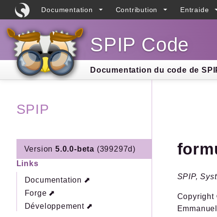
Documentation
Contribution
Entraide
SPIP Code
Searc
Documentation du code de SPIP
SPIP
form
Version
5.0.0-beta
(399297d)
Links
SPIP, Syst
Documentation
Forge
Copyright 
Développement
Emmanuel