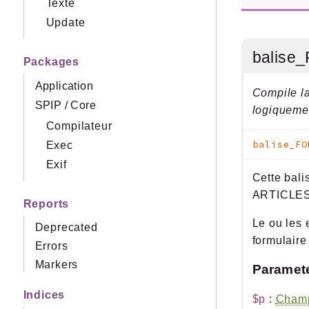
Texte
Update
balis
Packages
Application
Compile l
SPIP
/
Core
logiquemen
Compilateur
balise_FO
Exec
Exif
Cette bali
ARTICLES
Reports
Le ou les 
Deprecated
formulaire
Errors
Markers
Paramet
Indices
$p
:
Cham