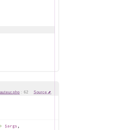
_auteur.php
:
62
Source
d>
$args
,