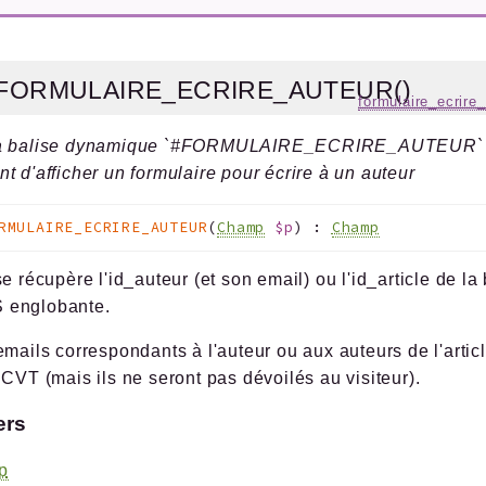
e_FORMULAIRE_ECRIRE_AUTEUR()
formulaire_ecrire
a balise dynamique `#FORMULAIRE_ECRIRE_AUTEUR` q
t d'afficher un formulaire pour écrire à un auteur
RMULAIRE_ECRIRE_AUTEUR
(
Champ
$p
)
:
Champ
se récupère l'id_auteur (et son email) ou l'id_article de
 englobante.
emails correspondants à l'auteur ou aux auteurs de l'artic
 CVT (mais ils ne seront pas dévoilés au visiteur).
ers
p