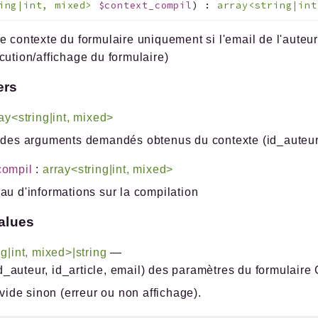
ring|int, mixed>
$context_compil
)
:
array<string|int
e contexte du formulaire uniquement si l'email de l'auteur 
cution/affichage du formulaire)
ers
ay<string|int, mixed>
 des arguments demandés obtenus du contexte (id_auteur, 
compil
:
array<string|int, mixed>
au d'informations sur la compilation
alues
ng|int, mixed>|string
—
id_auteur, id_article, email) des paramètres du formulaire
vide sinon (erreur ou non affichage).