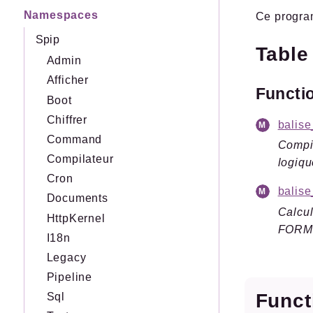
Namespaces
Ce program
Spip
Table
Admin
Afficher
Functi
Boot
Chiffrer
bali
Command
Compi
Compilateur
logiqu
Cron
balis
Documents
Calcul
HttpKernel
FORM
I18n
Legacy
Pipeline
Func
Sql