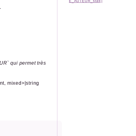
E_AUTEUR_stat()
.
` qui permet très
int, mixed>|string