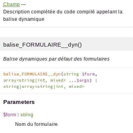
Champ
—
Description complétée du code compilé appelant la
balise dynamique
balise_FORMULAIRE__dyn()
Balise dynamiques par défaut des formulaires
balise_FORMULAIRE__dyn
(
string
$form
,
array<string|int, mixed>
...
$args
)
:
string|array<string|int, mixed>
Parameters
$form
:
string
Nom du formulaire