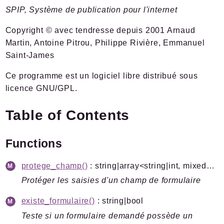
SPIP, Système de publication pour l'internet
Documentation
Forge
Copyright © avec tendresse depuis 2001 Arnaud
Développement
Martin, Antoine Pitrou, Philippe Rivière, Emmanuel
Saint-James
Namespaces
Ce programme est un logiciel libre distribué sous
Spip
licence GNU/GPL.
Admin
Afficher
Table of Contents
Boot
Chiffrer
Functions
Command
Compilateur
protege_champ()
: string|array<string|int, mixed>|null
Cron
Protéger les saisies d'un champ de formulaire
Documents
existe_formulaire()
: string|bool
HttpKernel
Teste si un formulaire demandé possède un
I18n