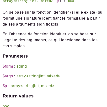
array<string|int, mixed>
$p
)
:
bool
On se base sur la fonction identifier (si elle existe) qui
fournit une signature identifiant le formulaire a partir
de ses arguments significatifs
En l'absence de fonction identifier, on se base sur
l'egalite des arguments, ce qui fonctionne dans les
cas simples
Parameters
$form
:
string
$args
:
array<string|int, mixed>
$p
:
array<string|int, mixed>
Return values
bool