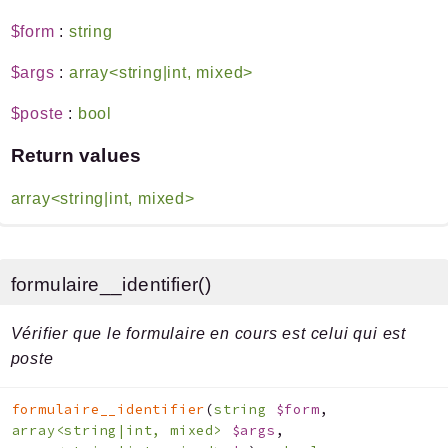
$form
:
string
$args
:
array<string|int, mixed>
$poste
:
bool
Return values
array<string|int, mixed>
formulaire__identifier()
Vérifier que le formulaire en cours est celui qui est
poste
formulaire__identifier
(
string
$form
,
array<string|int, mixed>
$args
,