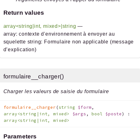
Return values
array<string|int, mixed>|string
—
array: contexte d'environnement à envoyer au
squelette string: Formulaire non applicable (message
d’explication)
formulaire__charger()
Charger les valeurs de saisie du formulaire
formulaire__charger
(
string
$form
,
array<string|int, mixed>
$args
,
bool
$poste
)
:
array<string|int, mixed>
Parameters