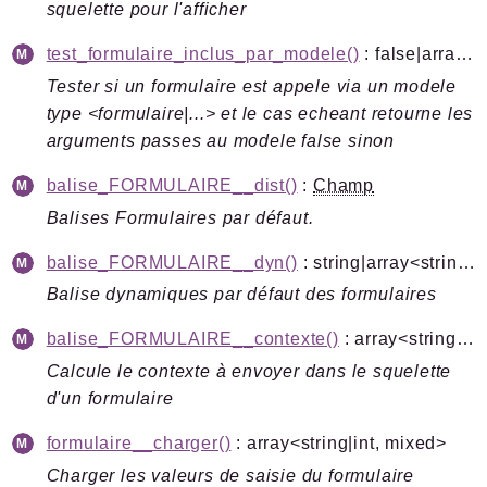
squelette pour l'afficher
Legacy
test_formulaire_inclus_par_modele()
: false|array<string|int, mixed>
Pipeline
Tester si un formulaire est appele via un modele
Sql
type <formulaire|...> et le cas echeant retourne les
Texte
arguments passes au modele false sinon
Update
balise_FORMULAIRE__dist()
:
Champ
Packages
Balises Formulaires par défaut.
Application
balise_FORMULAIRE__dyn()
: string|array<string|int, mixed>
SPIP
/
Core
Balise dynamiques par défaut des formulaires
Compilateur
balise_FORMULAIRE__contexte()
: array<string|int, mixed>|string
Exec
Calcule le contexte à envoyer dans le squelette
Exif
d'un formulaire
Reports
formulaire__charger()
: array<string|int, mixed>
Deprecated
Charger les valeurs de saisie du formulaire