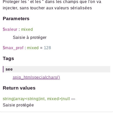
Proteger les ' et les " dans les champs que l'on va
injecter, sans toucher aux valeurs sérialisées
Parameters
$valeur
:
mixed
Saisie à protéger
$max_prof
:
mixed
=
128
Tags
see
spip_htmlspecialchars()
Return values
string|array<string|int, mixed>|null
—
Saisie protégée