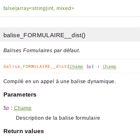
false|array<string|int, mixed>
balise_FORMULAIRE__dist()
Balises Formulaires par défaut.
balise_FORMULAIRE__dist
(
Champ
$p
)
:
Champ
Compilé en un appel à une balise dynamique.
Parameters
$p
:
Champ
Description de la balise formulaire
Return values