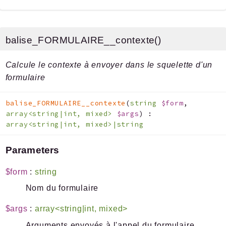
balise_FORMULAIRE__contexte()
Calcule le contexte à envoyer dans le squelette d'un
formulaire
balise_FORMULAIRE__contexte
(
string
$form
,
array<string|int, mixed>
$args
)
:
array<string|int, mixed>|string
Parameters
$form
:
string
Nom du formulaire
$args
:
array<string|int, mixed>
Arguments envoyés à l'appel du formulaire