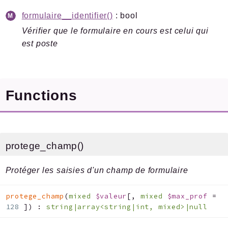
Errors
formulaire__identifier()
: bool
Markers
Vérifier que le formulaire en cours est celui qui
Indices
est poste
Files
Functions
Documentation générée le 08 08 2026 à 08h00
protege_champ()
Protéger les saisies d'un champ de formulaire
protege_champ
(
mixed
$valeur
[
,
mixed
$max_prof
=
128
]
)
:
string|array<string|int, mixed>|null