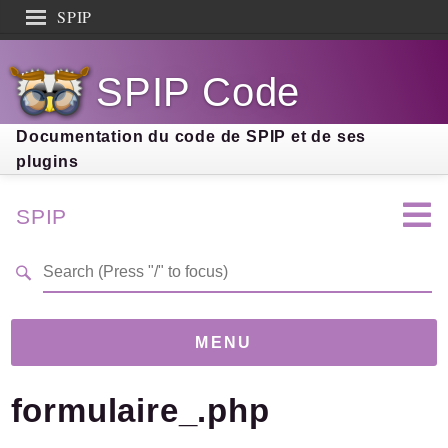
SPIP
Search results
SPIP Code
Documentation
Contribution
Documentation du code de SPIP et de ses
plugins
Entraide
Découverte
SPIP
MENU
formulaire_.php
Version
5.0.0-beta
(b9d88af)
Links