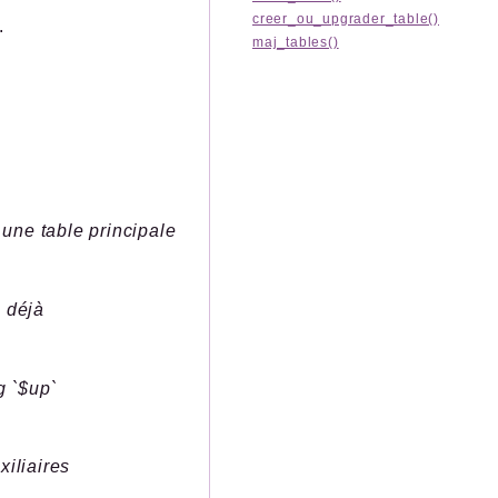
creer_ou_upgrader_table()
.
maj_tables()
 une table principale
e déjà
g `$up`
xiliaires