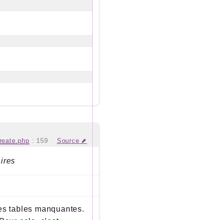
reate.php
:
159
Source
ires
les tables manquantes.