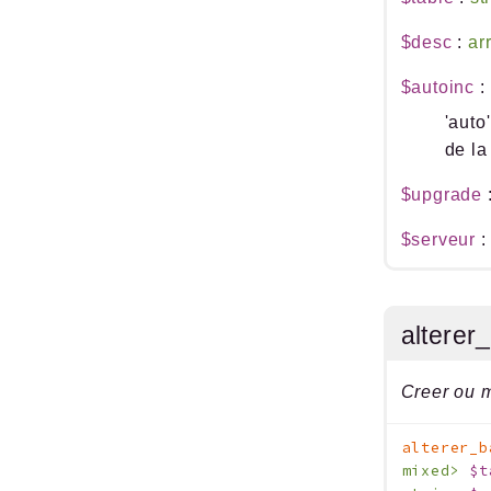
$desc
:
ar
$autoinc
:
'auto
de la
$upgrade
$serveur
alterer
Creer ou m
alterer_b
mixed>
$t