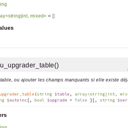
ring
ray<string|int, mixed>
=
[]
alues
ou_upgrader_table()
table, ou ajouter les champs manquants si elle existe dé
upgrader_table
(
string
$table
,
array<string|int, mi
ing
$autoinc
[
,
bool
$upgrade
=
false
]
[
,
string
$ser
ers
ring