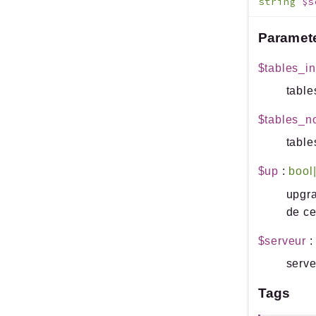
string
$s
Paramet
$tables_i
table
$tables_n
table
$up
:
bool|
upgra
de ce
$serveur
serve
Tags