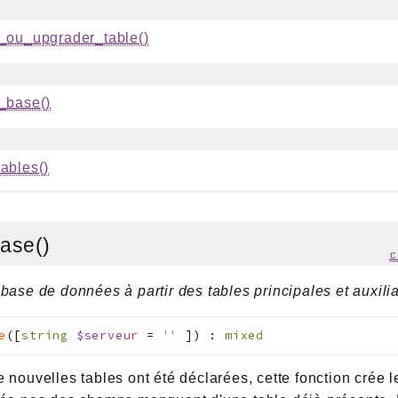
_ou_upgrader_table()
_base()
ables()
base()
c
base de données à partir des tables principales et auxilia
e
(
[
string
$serveur
=
''
]
)
:
mixed
 nouvelles tables ont été déclarées, cette fonction crée 