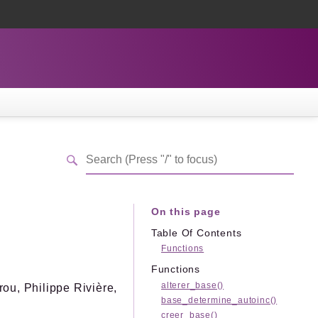
On this page
Table Of Contents
Functions
Functions
alterer_base()
ou, Philippe Rivière,
base_determine_autoinc()
creer_base()