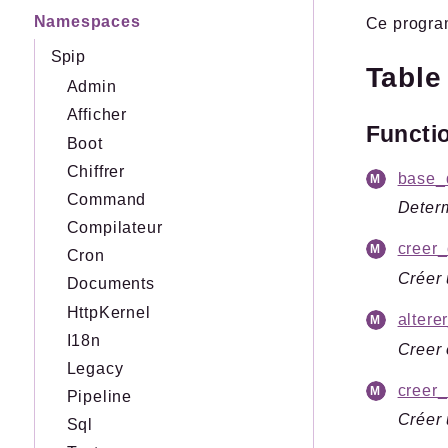
Namespaces
Ce program
Spip
Table
Admin
Afficher
Functi
Boot
Chiffrer
base_
Command
Determ
Compilateur
creer_
Cron
Créer 
Documents
HttpKernel
altere
I18n
Creer 
Legacy
creer_
Pipeline
Créer 
Sql