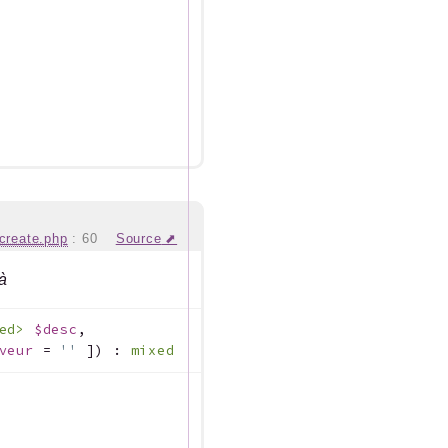
create.php
:
60
Source
jà
xed>
$desc
,
veur
=
''
]
)
:
mixed