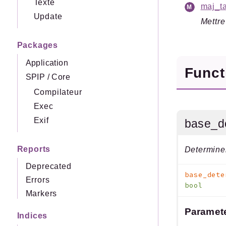
Texte
maj_ta
Update
Mettre
Packages
Application
Func
SPIP
/
Core
Compilateur
Exec
Exif
base_d
Reports
Determiner
Deprecated
base_dete
Errors
bool
Markers
Paramet
Indices