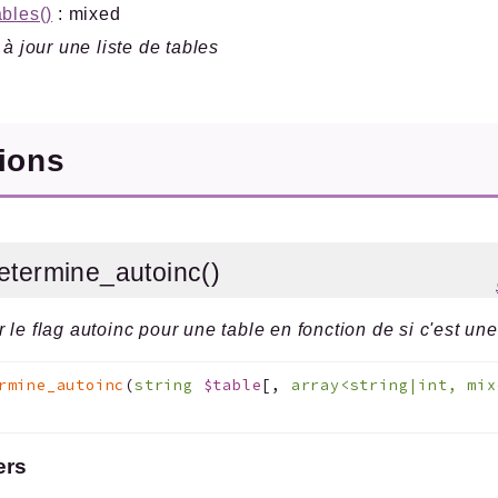
bles()
: mixed
 à jour une liste de tables
tions
etermine_autoinc()
 le flag autoinc pour une table en fonction de si c'est une
rmine_autoinc
(
string
$table
[
,
array<string|int, mi
ers