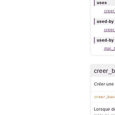
uses
creer
used-by
creer
used-by
maj_t
creer_
Créer une 
creer_bas
Lorsque de