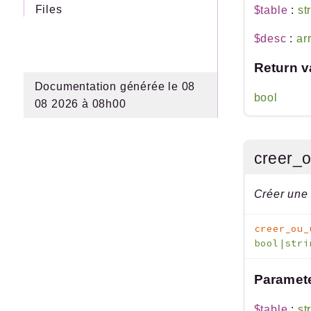
Files
$table
:
st
$desc
:
ar
Return v
Documentation générée le 08
bool
08 2026 à 08h00
creer_
Créer une 
creer_ou_
bool|str
Paramet
$table
:
st