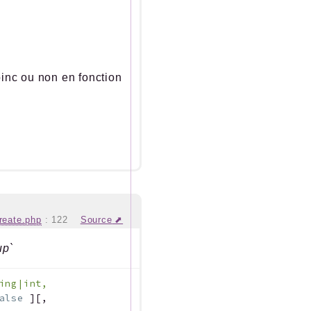
oinc ou non en fonction
reate.php
:
122
Source
up`
ing|int,
alse
]
[
,