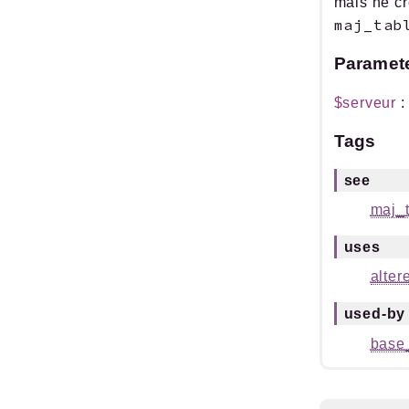
mais ne cr
maj_tab
Paramet
$serveur
Tags
see
maj_t
uses
alter
used-by
base