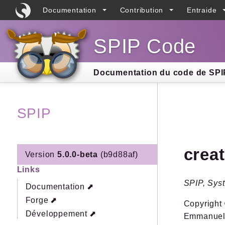
Documentation
Contribution
Entraide
SPIP Code
Searc
Documentation du code de SPIP
SPIP
crea
Version
5.0.0-beta
(b9d88af)
Links
SPIP, Syst
Documentation
Forge
Copyright 
Développement
Emmanuel