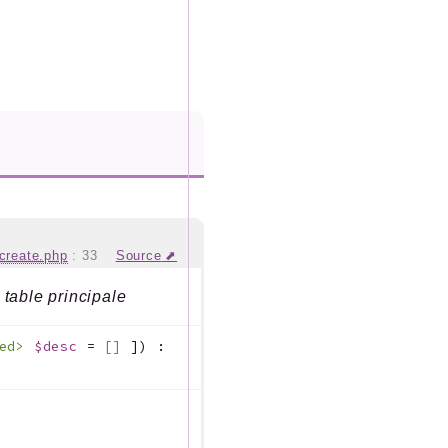
create.php
:
33
Source
 table principale
xed>
$desc
=
[]
]
)
: