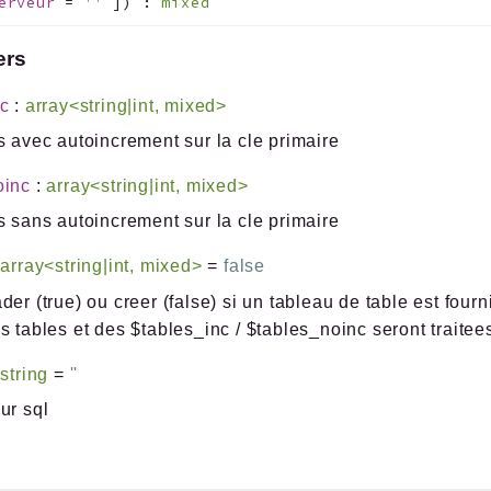
erveur
=
''
]
)
:
mixed
ers
nc
:
array<string|int, mixed>
s avec autoincrement sur la cle primaire
oinc
:
array<string|int, mixed>
s sans autoincrement sur la cle primaire
array<string|int, mixed>
=
false
der (true) ou creer (false) si un tableau de table est fourn
s tables et des $tables_inc / $tables_noinc seront traitee
:
string
=
''
ur sql