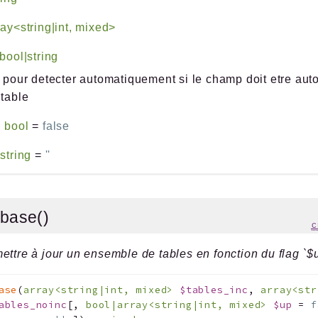
ray<string|int, mixed>
bool|string
' pour detecter automatiquement si le champ doit etre aut
 table
:
bool
=
false
:
string
=
''
_base()
c
ettre à jour un ensemble de tables en fonction du flag `$
ase
(
array<string|int, mixed>
$tables_inc
,
array<str
ables_noinc
[
,
bool|array<string|int, mixed>
$up
=
f