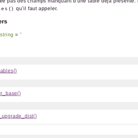
ée pas des champs manquant d'une table déjà présente. P
les()
qu’il faut appeler.
ers
:
string
=
''
ables()
er_base()
_upgrade_dist()