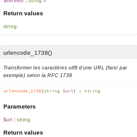
$serveur
:
string
=
''
Return values
string
urlencode_1738()
Transformer les caractères utf8 d'une URL (farsi par
exemple) selon la RFC 1738
urlencode_1738
(
string
$url
)
:
string
Parameters
$url
:
string
Return values