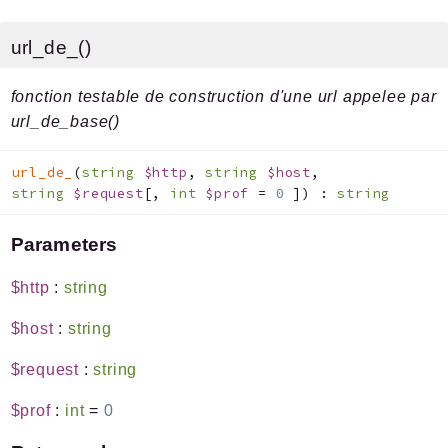
url_de_()
fonction testable de construction d'une url appelee par
url_de_base()
url_de_
(
string
$http
,
string
$host
,
string
$request
[
,
int
$prof
=
0
]
)
:
string
Parameters
$http
:
string
$host
:
string
$request
:
string
$prof
:
int
=
0