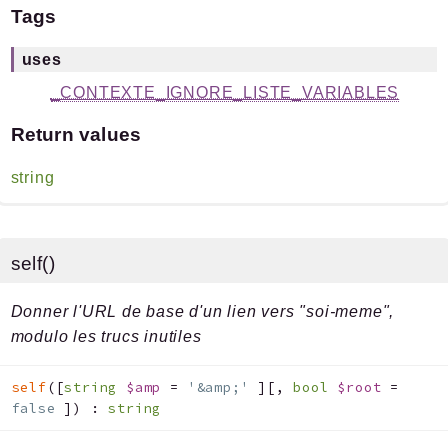
Tags
uses
_CONTEXTE_IGNORE_LISTE_VARIABLES
Return values
string
self()
Donner l'URL de base d'un lien vers "soi-meme",
modulo les trucs inutiles
self
(
[
string
$amp
=
'&amp;'
]
[
,
bool
$root
=
false
]
)
:
string