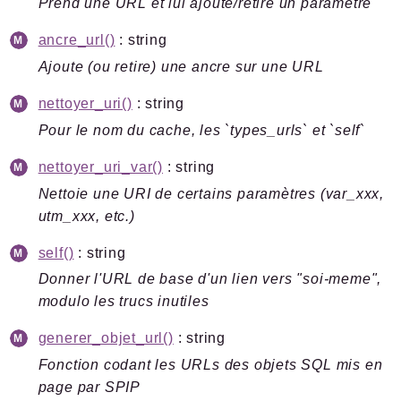
Prend une URL et lui ajoute/retire un paramètre
Legacy
ancre_url()
: string
Pipeline
Ajoute (ou retire) une ancre sur une URL
Sql
Texte
nettoyer_uri()
: string
Update
Pour le nom du cache, les `types_urls` et `self`
nettoyer_uri_var()
: string
Packages
Nettoie une URI de certains paramètres (var_xxx,
Application
utm_xxx, etc.)
SPIP
/
Core
self()
: string
Compilateur
Donner l'URL de base d'un lien vers "soi-meme",
Exec
modulo les trucs inutiles
Exif
generer_objet_url()
: string
Reports
Fonction codant les URLs des objets SQL mis en
page par SPIP
Deprecated