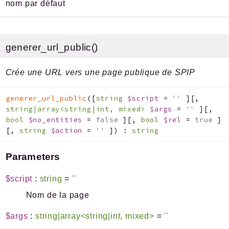
nom par défaut
generer_url_public()
Crée une URL vers une page publique de SPIP
generer_url_public
(
[
string
$script
=
''
]
[
,
string|array<string|int, mixed>
$args
=
''
]
[
,
bool
$no_entities
=
false
]
[
,
bool
$rel
=
true
]
[
,
string
$action
=
''
]
)
:
string
Parameters
$script
:
string
=
''
Nom de la page
$args
:
string|array<string|int, mixed>
=
''