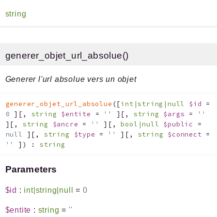
string
generer_objet_url_absolue()
Generer l'url absolue vers un objet
generer_objet_url_absolue
(
[
int|string|null
$id
=
0
]
[
,
string
$entite
=
''
]
[
,
string
$args
=
''
]
[
,
string
$ancre
=
''
]
[
,
bool|null
$public
=
null
]
[
,
string
$type
=
''
]
[
,
string
$connect
=
''
]
)
:
string
Parameters
$id
:
int|string|null
=
0
$entite
:
string
=
''