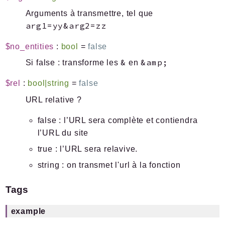
Arguments à transmettre, tel que
arg1=yy&arg2=zz
$no_entities
:
bool
=
false
&
&amp;
Si false : transforme les
en
$rel
:
bool|string
=
false
URL relative ?
false : l’URL sera complète et contiendra
l’URL du site
true : l’URL sera relavive.
string : on transmet l'url à la fonction
Tags
example