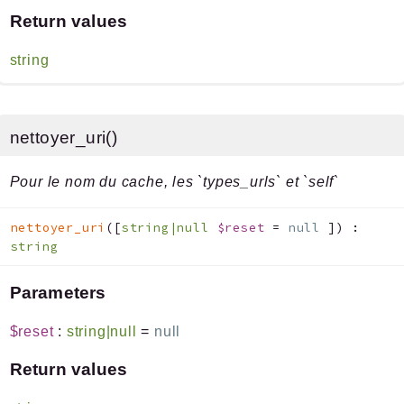
Return values
string
nettoyer_uri()
Pour le nom du cache, les `types_urls` et `self`
nettoyer_uri
(
[
string|null
$reset
=
null
]
)
:
string
Parameters
$reset
:
string|null
=
null
Return values