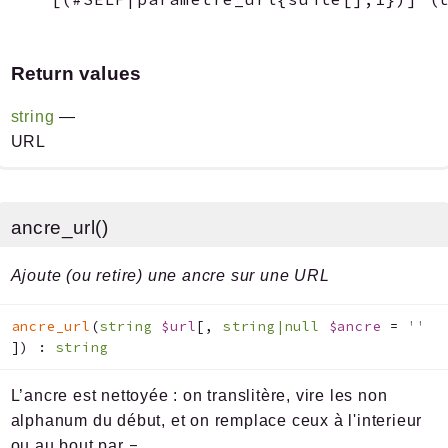
Return values
string
—
URL
ancre_url()
Ajoute (ou retire) une ancre sur une URL
ancre_url
(
string
$url
[
,
string|null
$ancre
=
''
]
)
:
string
L’ancre est nettoyée : on translitère, vire les non
alphanum du début, et on remplace ceux à l'interieur
-
ou au bout par