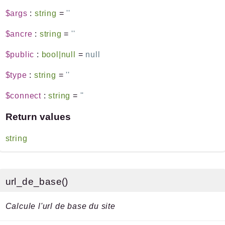
$args
:
string
=
''
$ancre
:
string
=
''
$public
:
bool|null
=
null
$type
:
string
=
''
$connect
:
string
=
''
Return values
string
url_de_base()
Calcule l'url de base du site