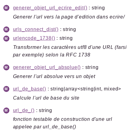
Errors
generer_objet_url_ecrire_edit()
: string
Markers
Generer l'url vers la page d'edition dans ecrire/
Indices
urls_connect_dist()
: string
Files
urlencode_1738()
: string
Transformer les caractères utf8 d'une URL (farsi
par exemple) selon la RFC 1738
generer_objet_url_absolue()
: string
Documentation générée le 06 08 2026 à 08h00
Generer l'url absolue vers un objet
url_de_base()
: string|array<string|int, mixed>
Calcule l'url de base du site
url_de_()
: string
fonction testable de construction d'une url
appelee par url_de_base()