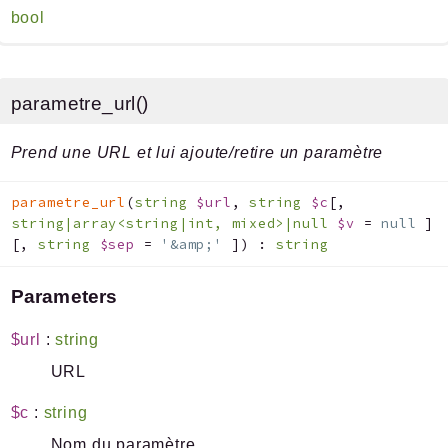
bool
parametre_url()
Prend une URL et lui ajoute/retire un paramètre
parametre_url
(
string
$url
,
string
$c
[
,
string|array<string|int, mixed>|null
$v
=
null
]
[
,
string
$sep
=
'&amp;'
]
)
:
string
Parameters
$url
:
string
URL
$c
:
string
Nom du paramètre