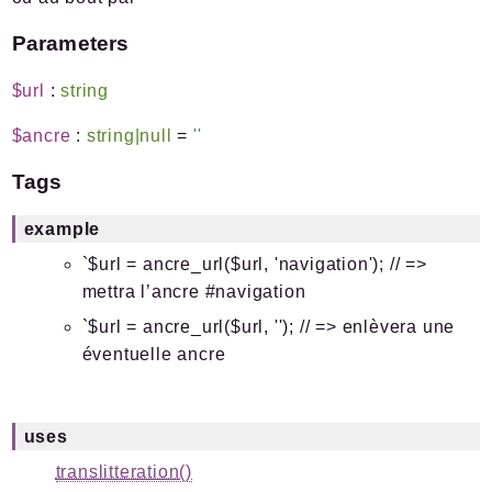
Parameters
$url
:
string
$ancre
:
string|null
=
''
Tags
example
`$url = ancre_url($url, 'navigation'); // =>
mettra l’ancre #navigation
`$url = ancre_url($url, ''); // => enlèvera une
éventuelle ancre
uses
translitteration()