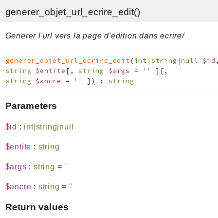
generer_objet_url_ecrire_edit()
Generer l'url vers la page d'edition dans ecrire/
generer_objet_url_ecrire_edit
(
int|string|null
$id
string
$entite
[
,
string
$args
=
''
]
[
,
string
$ancre
=
''
]
)
:
string
Parameters
$id
:
int|string|null
$entite
:
string
$args
:
string
=
''
$ancre
:
string
=
''
Return values