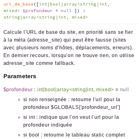
url_de_base
(
[
int|bool|array<string|int,
mixed>
$profondeur
=
null
]
)
:
string|array<string|int, mixed>
Calcule l'URL de base du site, en priorité sans se fier
à la méta (adresse_site) qui peut être fausse (sites
avec plusieurs noms d’hôtes, déplacements, erreurs).
En dernier recours, lorsqu'on ne trouve rien, on utilise
adresse_site comme fallback.
Parameters
$profondeur
:
int|bool|array<string|int, mixed>
=
null
si non renseignée : retourne l'url pour la
profondeur $GLOBALS['profondeur_url']
si int : indique que l'on veut l'url pour la
profondeur indiquée
si bool : retourne le tableau static complet