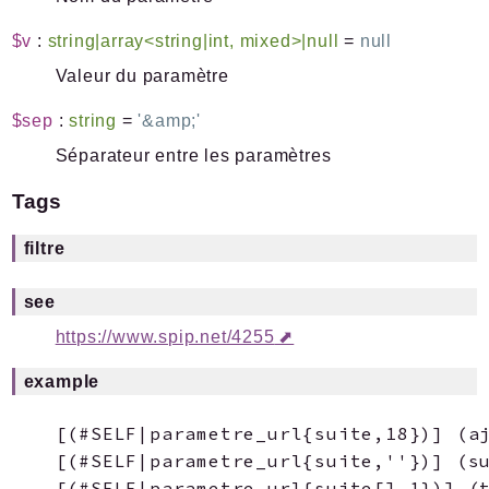
$v
:
string|array<string|int, mixed>|null
=
null
Valeur du paramètre
$sep
:
string
=
'&amp;'
Séparateur entre les paramètres
Tags
filtre
see
https://www.spip.net/4255
example
[(#SELF|parametre_url{suite,18})] (aj
[(#SELF|parametre_url{suite,''})] (su