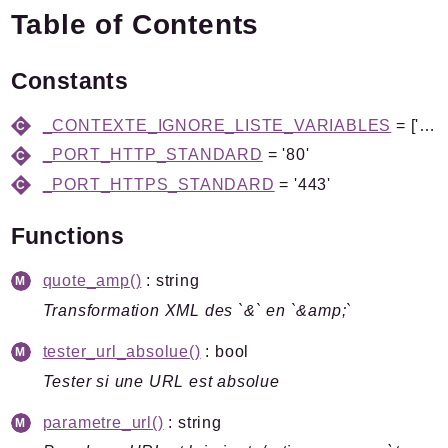
Table of Contents
Documentation
Forge
Constants
Développement
Namespaces
_CONTEXTE_IGNORE_LISTE_VARIABLES
= ['^var_', '^PHPSESSID$', '^fbclid$', '^utm_']
_PORT_HTTP_STANDARD
= '80'
Spip
_PORT_HTTPS_STANDARD
= '443'
Admin
Afficher
Functions
Boot
Chiffrer
quote_amp()
: string
Command
Transformation XML des `&` en `&amp;`
Compilateur
tester_url_absolue()
: bool
Cron
Tester si une URL est absolue
Documents
HttpKernel
parametre_url()
: string
I18n