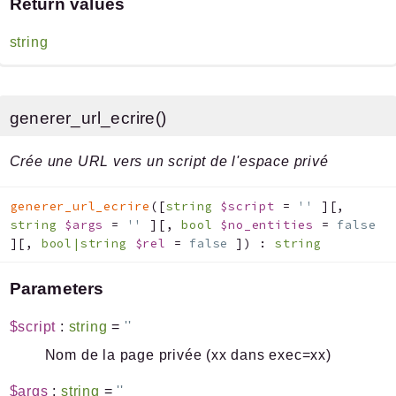
Return values
string
generer_url_ecrire()
Crée une URL vers un script de l'espace privé
generer_url_ecrire
(
[
string
$script
=
''
]
[
,
string
$args
=
''
]
[
,
bool
$no_entities
=
false
]
[
,
bool|string
$rel
=
false
]
)
:
string
Parameters
$script
:
string
=
''
Nom de la page privée (xx dans exec=xx)
$args
:
string
=
''