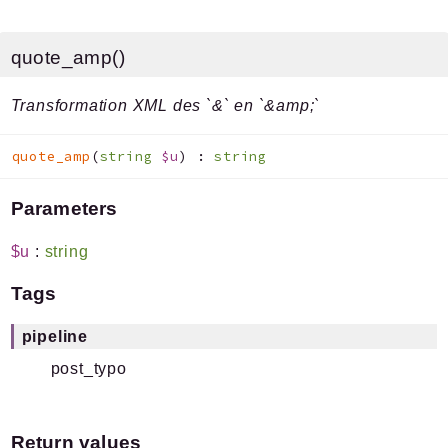
quote_amp()
Transformation XML des `&` en `&amp;`
quote_amp
(
string
$u
)
:
string
Parameters
$u
:
string
Tags
pipeline
post_typo
Return values