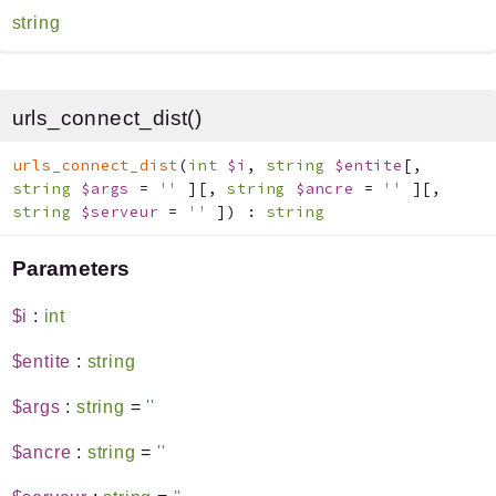
string
urls_connect_dist()
urls_connect_dist
(
int
$i
,
string
$entite
[
,
string
$args
=
''
]
[
,
string
$ancre
=
''
]
[
,
string
$serveur
=
''
]
)
:
string
Parameters
$i
:
int
$entite
:
string
$args
:
string
=
''
$ancre
:
string
=
''