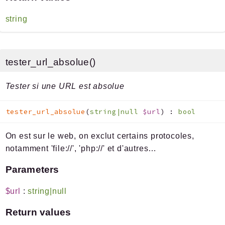
string
tester_url_absolue()
Tester si une URL est absolue
tester_url_absolue
(
string|null
$url
)
:
bool
On est sur le web, on exclut certains protocoles,
notamment 'file://', 'php://' et d'autres…
Parameters
$url
:
string|null
Return values