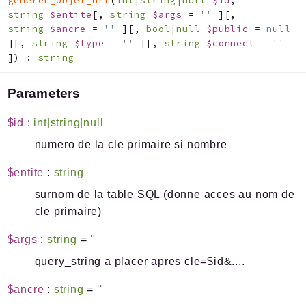
generer_objet_url
(
int|string|null
$id
,
string
$entite
[
,
string
$args
=
''
]
[
,
string
$ancre
=
''
]
[
,
bool|null
$public
=
null
]
[
,
string
$type
=
''
]
[
,
string
$connect
=
''
]
)
:
string
Parameters
$id
:
int|string|null
numero de la cle primaire si nombre
$entite
:
string
surnom de la table SQL (donne acces au nom de
cle primaire)
$args
:
string
=
''
query_string a placer apres cle=$id&....
$ancre
:
string
=
''