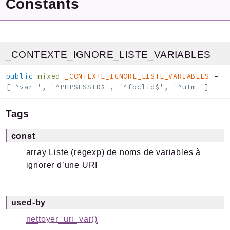
Constants
_CONTEXTE_IGNORE_LISTE_VARIABLES
public
mixed
_CONTEXTE_IGNORE_LISTE_VARIABLES
=
['^var_', '^PHPSESSID$', '^fbclid$', '^utm_']
Tags
const
array
Liste (regexp) de noms de variables à
ignorer d’une URI
used-by
nettoyer_uri_var()