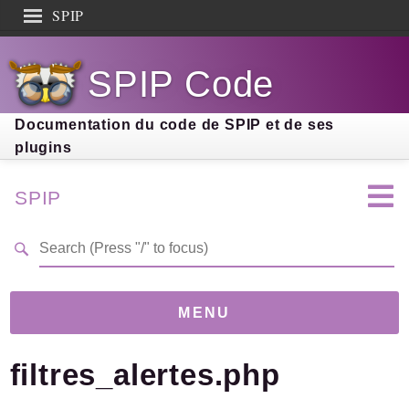
SPIP
Search results
SPIP Code
Documentation
Contribution
Documentation du code de SPIP et de ses
plugins
Entraide
Découverte
SPIP
MENU
filtres_alertes.php
Version
5.0.0-beta
(88609d7)
Links