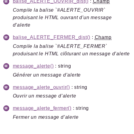
balise_ALERTE_OUVRIR_dist()
:
Champ
Legacy
Compile la balise `#ALERTE_OUVRIR`
Pipeline
produisant le HTML ouvrant d'un message
Sql
d’alerte
Texte
balise_ALERTE_FERMER_dist()
:
Champ
Update
Compile la balise `#ALERTE_FERMER`
produisant le HTML clôturant un message d’alerte
Packages
message_alerte()
: string
Application
Générer un message d’alerte
SPIP
/
Core
Compilateur
message_alerte_ouvrir()
: string
Exec
Ouvrir un message d’alerte
Exif
message_alerte_fermer()
: string
Fermer un message d’alerte
Reports
Deprecated