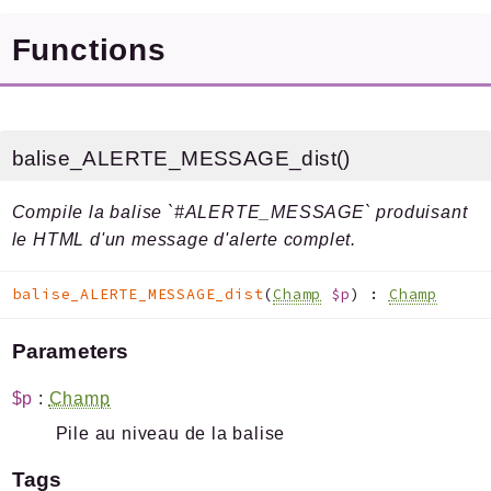
Errors
Functions
Markers
Indices
Files
balise_ALERTE_MESSAGE_dist()
Compile la balise `#ALERTE_MESSAGE` produisant
le HTML d'un message d'alerte complet.
Documentation générée le 01 08 2026 à 08h00
balise_ALERTE_MESSAGE_dist
(
Champ
$p
)
:
Champ
Parameters
$p
:
Champ
Pile au niveau de la balise
Tags