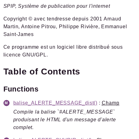
SPIP, Système de publication pour l'internet
Documentation
Forge
Copyright © avec tendresse depuis 2001 Arnaud
Développement
Martin, Antoine Pitrou, Philippe Rivière, Emmanuel
Saint-James
Namespaces
Ce programme est un logiciel libre distribué sous
Spip
licence GNU/GPL.
Admin
Afficher
Table of Contents
Boot
Chiffrer
Functions
Command
Compilateur
balise_ALERTE_MESSAGE_dist()
:
Champ
Cron
Compile la balise `#ALERTE_MESSAGE`
produisant le HTML d'un message d'alerte
Documents
complet.
HttpKernel
I18n