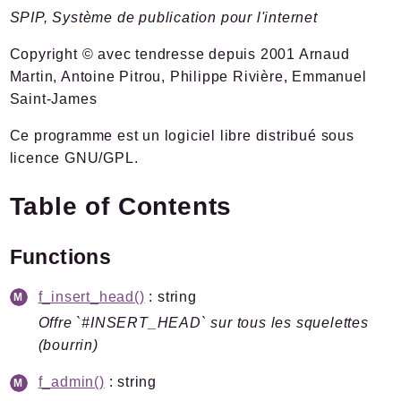
SPIP, Système de publication pour l'internet
Documentation
Forge
Copyright © avec tendresse depuis 2001 Arnaud
Développement
Martin, Antoine Pitrou, Philippe Rivière, Emmanuel
Saint-James
Namespaces
Ce programme est un logiciel libre distribué sous
Spip
licence GNU/GPL.
Admin
Afficher
Table of Contents
Boot
Chiffrer
Functions
Command
Compilateur
f_insert_head()
: string
Cron
Offre `#INSERT_HEAD` sur tous les squelettes
(bourrin)
Documents
HttpKernel
f_admin()
: string
I18n