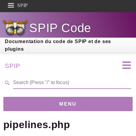
SPIP
Search results
SPIP Code
Documentation
Contribution
Documentation du code de SPIP et de ses
plugins
Entraide
Découverte
SPIP
MENU
pipelines.php
Version
5.0.0-beta
(399297d)
Links