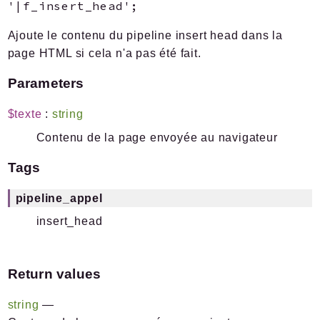
'|f_insert_head';
Errors
Markers
Ajoute le contenu du pipeline insert head dans la
page HTML si cela n'a pas été fait.
Indices
Parameters
Files
$texte
:
string
Contenu de la page envoyée au navigateur
Documentation générée le 06 08 2026 à 08h00
Tags
pipeline_appel
insert_head
Return values
string
—