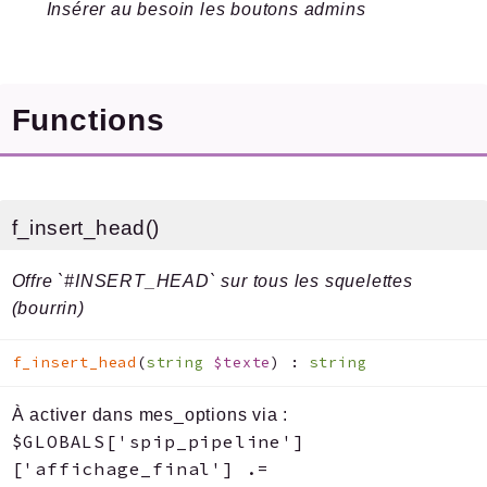
Insérer au besoin les boutons admins
Legacy
Pipeline
Sql
Functions
Texte
Update
Packages
f_insert_head()
Application
SPIP
/
Core
Offre `#INSERT_HEAD` sur tous les squelettes
(bourrin)
Compilateur
Exec
f_insert_head
(
string
$texte
)
:
string
Exif
À activer dans mes_options via :
Reports
$GLOBALS['spip_pipeline']
['affichage_final'] .=
Deprecated