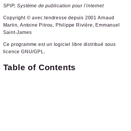
SPIP, Système de publication pour l'internet
Documentation
Forge
Copyright © avec tendresse depuis 2001 Arnaud
Développement
Martin, Antoine Pitrou, Philippe Rivière, Emmanuel
Saint-James
Namespaces
Ce programme est un logiciel libre distribué sous
Spip
licence GNU/GPL.
Admin
Afficher
Table of Contents
Boot
Chiffrer
Command
Compilateur
Cron
Documents
HttpKernel
I18n