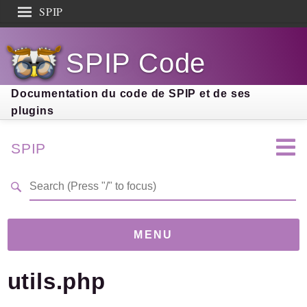
SPIP
Search results
SPIP Code
Documentation
Contribution
Documentation du code de SPIP et de ses
plugins
Entraide
Découverte
SPIP
MENU
utils.php
Version
5.0.0-beta
(399297d)
Links