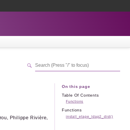
On this page
Table Of Contents
Functions
Functions
install_etape_ldap2_dist()
ou, Philippe Rivière,