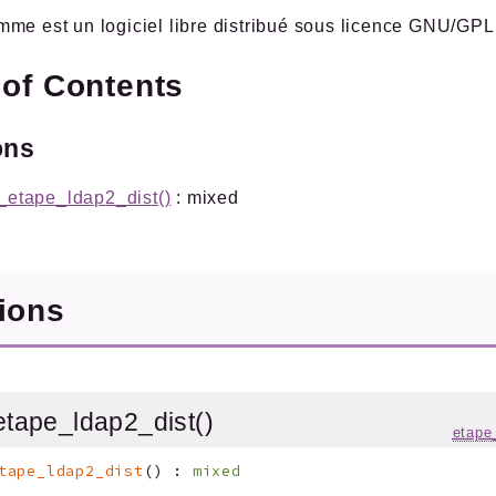
me est un logiciel libre distribué sous licence GNU/GPL
 of Contents
ons
l_etape_ldap2_dist()
: mixed
tions
_etape_ldap2_dist()
etape
tape_ldap2_dist
(
)
:
mixed