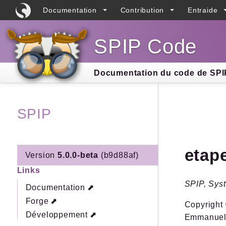
Documentation
Contribution
Entraide
SPIP Code
Searc
Documentation du code de SPIP
SPIP
etap
Version
5.0.0-beta
(b9d88af)
Links
SPIP, Syst
Documentation
Forge
Copyright 
Développement
Emmanuel