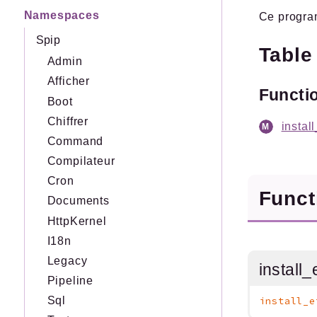
Namespaces
Ce program
Spip
Table
Admin
Afficher
Functi
Boot
Chiffrer
instal
Command
Compilateur
Cron
Func
Documents
HttpKernel
I18n
Legacy
install
Pipeline
Sql
install_e