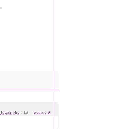
.
_ldap2.php
:
18
Source