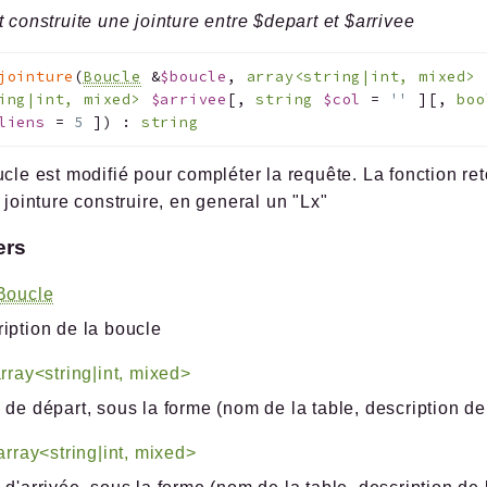
t construite une jointure entre $depart et $arrivee
jointure
(
Boucle
&
$boucle
,
array<string|int, mixed>
ring|int, mixed>
$arrivee
[
,
string
$col
=
''
]
[
,
bo
liens
=
5
]
)
:
string
ucle est modifié pour compléter la requête. La fonction ret
a jointure construire, en general un "Lx"
ers
Boucle
iption de la boucle
rray<string|int, mixed>
 de départ, sous la forme (nom de la table, description de 
array<string|int, mixed>