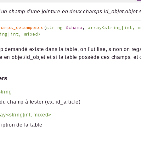
un champ d'une jointure en deux champs id_objet,objet 
hamps_decomposes
(
string
$champ
,
array<string|int, 
ing|int, mixed>
p demandé existe dans la table, on l'utilise, sinon on reg
en objet/id_objet et si la table possède ces champs, et 
ers
string
u champ à tester (ex. id_article)
ray<string|int, mixed>
iption de la table