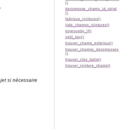
()
.
decompose_champ_id_objet
()
fabrique_jointures()
liste_champs_jointures()
nogroupby_if()
split_key()
trouver_champ_exterieur()
trouver_champs_decomposes
()
trouver_cles_table()
trouver_jointure_champ()
et si nécessaire