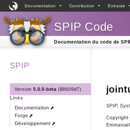
Documentation
Contribution
Entraide
SPIP Code
Searc
Documentation du code de SPIP
SPIP
join
Version
5.0.0-beta
(88609d7)
Links
SPIP, Syst
Documentation
Forge
Copyright 
Développement
Emmanuel