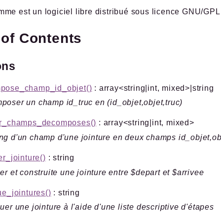
me est un logiciel libre distribué sous licence GNU/GPL
 of Contents
ons
pose_champ_id_objet()
: array<string|int, mixed>|string
oser un champ id_truc en (id_objet,objet,truc)
er_champs_decomposes()
: array<string|int, mixed>
g d'un champ d'une jointure en deux champs id_objet,obj
er_jointure()
: string
er et construite une jointure entre $depart et $arrivee
ue_jointures()
: string
uer une jointure à l'aide d'une liste descriptive d'étapes