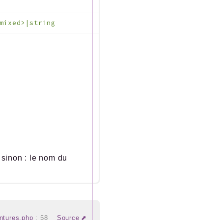
mixed>|string
 sinon : le nom du
intures.php
:
58
Source