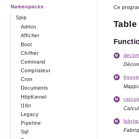
Namespaces
Ce program
Spip
Table
Admin
Afficher
Functi
Boot
Chiffrer
decom
Command
Décomp
Compilateur
trouv
Cron
Mappin
Documents
HttpKernel
calcul
I18n
Calcul
Legacy
fabriq
Pipeline
Fabriq
Sql