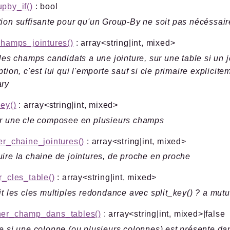
pby_if()
: bool
ion suffisante pour qu'un Group-By ne soit pas nécéssair
champs_jointures()
: array<string|int, mixed>
 les champs candidats a une jointure, sur une table si un j
ption, c'est lui qui l'emporte sauf si cle primaire explici
ary
key()
: array<string|int, mixed>
er une cle composee en plusieurs champs
er_chaine_jointures()
: array<string|int, mixed>
ire la chaine de jointures, de proche en proche
r_cles_table()
: array<string|int, mixed>
it les cles multiples redondance avec split_key() ? a mutu
her_champ_dans_tables()
: array<string|int, mixed>|false
e si une colonne (ou plusieurs colonnes) est présente dan