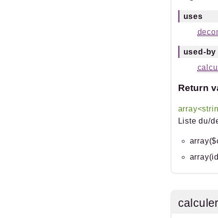
uses
deco
used-by
calcu
Return v
array<stri
Liste du/d
array($
array(i
calcule