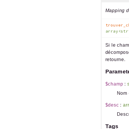
Mapping d'
trouver_c
array<str
Si le cham
décompose 
retourne.
Paramet
$champ
:
Nom d
$desc
:
ar
Descr
Tags