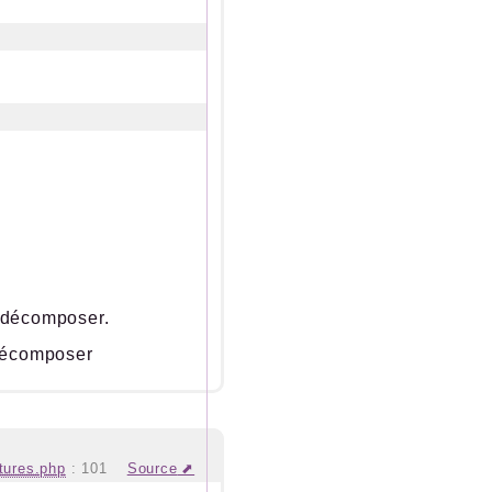
t décomposer.
 décomposer
ntures.php
:
101
Source