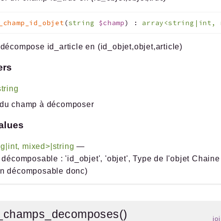
_champ_id_objet
(
string
$champ
)
:
array<string|int, 
décompose id_article en (id_objet,objet,article)
ers
string
du champ à décomposer
alues
ng|int, mixed>|string
—
 décomposable : 'id_objet', 'objet', Type de l'objet Chaine
n décomposable donc)
r_champs_decomposes()
jo