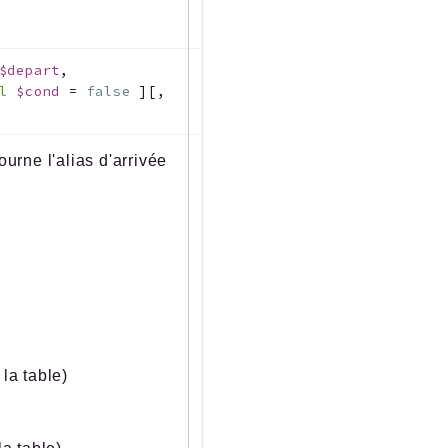
$depart
,
ol
$cond
=
false
]
[
,
ourne l'alias d'arrivée
la table)