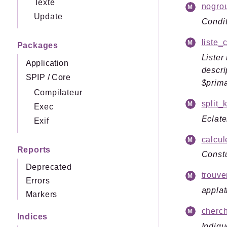
Texte
nogrou
Update
Condit
liste_
Packages
Lister
Application
descri
SPIP
/
Core
$prim
Compilateur
split_
Exec
Eclat
Exif
calcul
Reports
Constu
Deprecated
trouve
Errors
applat
Markers
cherc
Indices
Indiqu