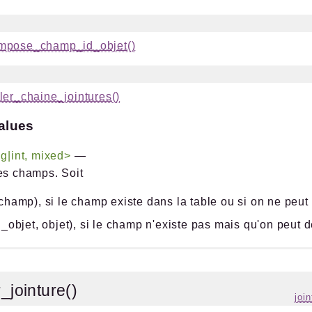
mpose_champ_id_objet()
ler_chaine_jointures()
alues
ng|int, mixed>
—
es champs. Soit
champ), si le champ existe dans la table ou si on ne peu
d_objet, objet), si le champ n'existe pas mais qu'on peut
r_jointure()
joi