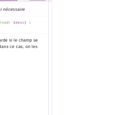
si nécessaire
mixed>
$desc
)
:
arde si le champ se
dans ce cas, on les