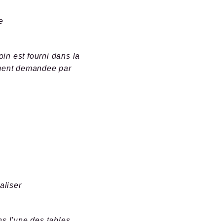
e
oin est fourni dans la
tement demandee par
aliser
s l'une des tables