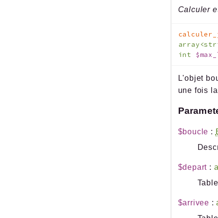
Calculer e
calculer_
array<st
int
$max_
L'objet bo
une fois l
Paramet
$boucle
:
Descr
$depart
:
a
Table
$arrivee
: