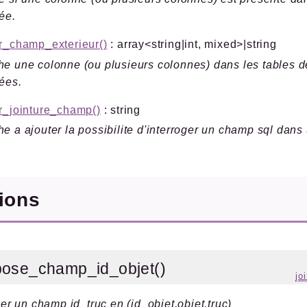
ée.
r_champ_exterieur()
: array<string|int, mixed>|string
e une colonne (ou plusieurs colonnes) dans les tables de
ées.
r_jointure_champ()
: string
e a ajouter la possibilite d'interroger un champ sql dans
tions
ose_champ_id_objet()
jo
 un champ id_truc en (id_objet,objet,truc)