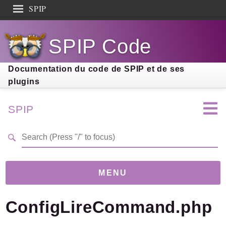
SPIP
Search results
SPIP Code
Documentation
Contribution
Documentation du code de SPIP et de ses
plugins
Entraide
Découverte
SPIP
MENU
ConfigLireCommand.php
Version
5.0.0-beta
(399297d)
Links