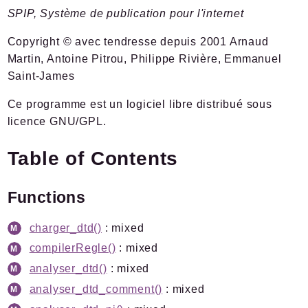
SPIP, Système de publication pour l'internet
Documentation
Forge
Copyright © avec tendresse depuis 2001 Arnaud
Développement
Martin, Antoine Pitrou, Philippe Rivière, Emmanuel
Saint-James
Namespaces
Ce programme est un logiciel libre distribué sous
Spip
licence GNU/GPL.
Admin
Afficher
Table of Contents
Boot
Chiffrer
Functions
Command
Compilateur
charger_dtd()
: mixed
Cron
compilerRegle()
: mixed
Documents
analyser_dtd()
: mixed
HttpKernel
analyser_dtd_comment()
: mixed
I18n