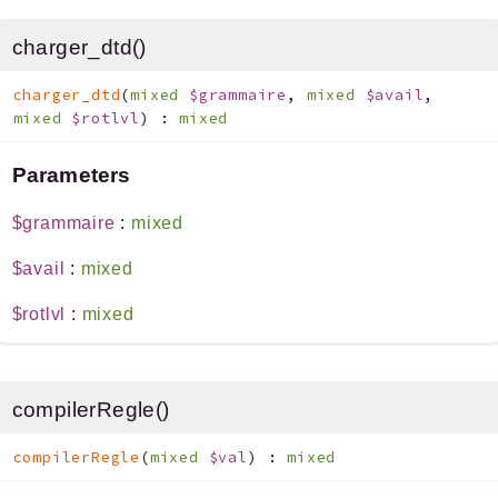
Errors
Markers
charger_dtd()
Indices
charger_dtd
(
mixed
$grammaire
,
mixed
$avail
,
mixed
$rotlvl
)
:
mixed
Files
Parameters
$grammaire
:
mixed
Documentation générée le 06 08 2026 à 08h00
$avail
:
mixed
$rotlvl
:
mixed
compilerRegle()
compilerRegle
(
mixed
$val
)
:
mixed