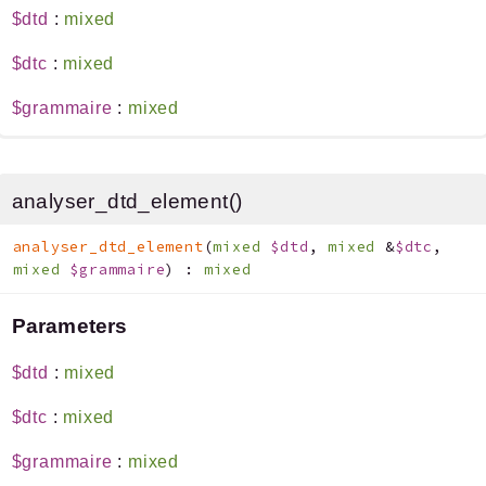
$dtd
:
mixed
$dtc
:
mixed
$grammaire
:
mixed
analyser_dtd_element()
analyser_dtd_element
(
mixed
$dtd
,
mixed
&
$dtc
,
mixed
$grammaire
)
:
mixed
Parameters
$dtd
:
mixed
$dtc
:
mixed
$grammaire
:
mixed