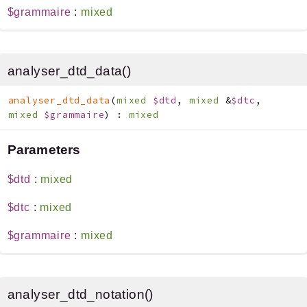
$grammaire
:
mixed
analyser_dtd_data()
analyser_dtd_data
(
mixed
$dtd
,
mixed
&
$dtc
,
mixed
$grammaire
)
:
mixed
Parameters
$dtd
:
mixed
$dtc
:
mixed
$grammaire
:
mixed
analyser_dtd_notation()