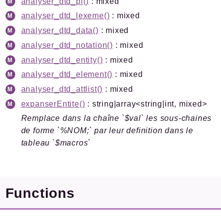
analyser_dtd_pi()
: mixed
Legacy
analyser_dtd_lexeme()
: mixed
Pipeline
analyser_dtd_data()
: mixed
Sql
analyser_dtd_notation()
: mixed
Texte
analyser_dtd_entity()
: mixed
Update
analyser_dtd_element()
: mixed
analyser_dtd_attlist()
: mixed
Packages
expanserEntite()
: string|array<string|int, mixed>
Application
Remplace dans la chaîne `$val` les sous-chaines
SPIP
/
Core
de forme `%NOM;` par leur definition dans le
Compilateur
tableau `$macros`
Exec
Exif
Functions
Reports
Deprecated