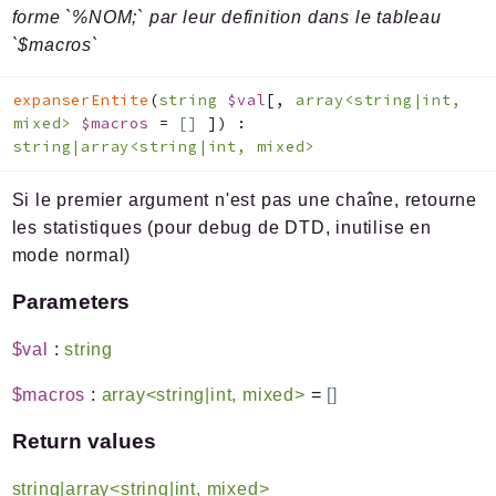
forme `%NOM;` par leur definition dans le tableau
`$macros`
expanserEntite
(
string
$val
[
,
array<string|int,
mixed>
$macros
=
[]
]
)
:
string|array<string|int, mixed>
Si le premier argument n'est pas une chaîne, retourne
les statistiques (pour debug de DTD, inutilise en
mode normal)
Parameters
$val
:
string
$macros
:
array<string|int, mixed>
=
[]
Return values
string|array<string|int, mixed>