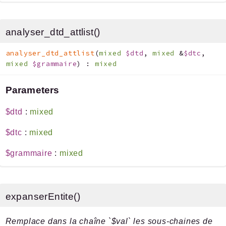
analyser_dtd_attlist()
analyser_dtd_attlist
(
mixed
$dtd
,
mixed
&
$dtc
,
mixed
$grammaire
)
:
mixed
Parameters
$dtd
:
mixed
$dtc
:
mixed
$grammaire
:
mixed
expanserEntite()
Remplace dans la chaîne `$val` les sous-chaines de