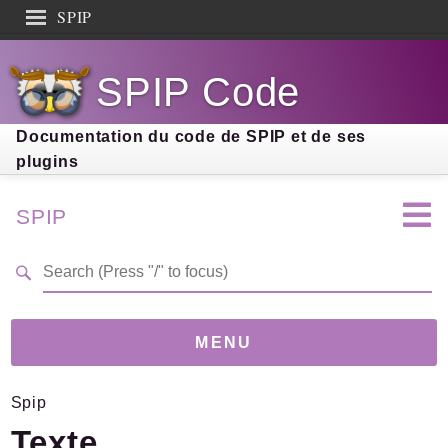
SPIP
Search results
SPIP Code
Documentation
Contribution
Documentation du code de SPIP et de ses
plugins
Entraide
Découverte
SPIP
MENU
Spip
Version
5.0.0-beta
(b9d88af)
Texte
Links