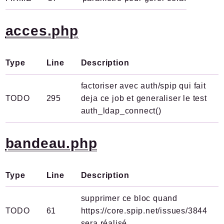
acces.php
Type
Line
Description
factoriser avec auth/spip qui fait
TODO
295
deja ce job et generaliser le test
auth_ldap_connect()
bandeau.php
Type
Line
Description
supprimer ce bloc quand
TODO
61
https://core.spip.net/issues/3844
sera réalisé