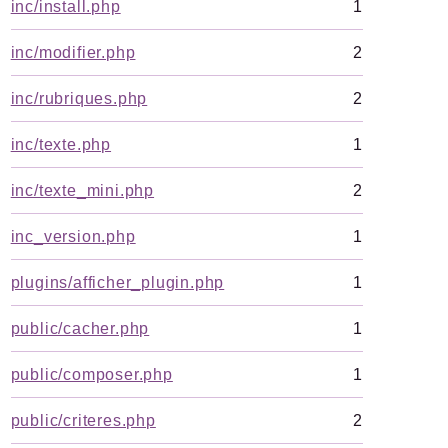
inc/install.php
1
Errors
Markers
inc/modifier.php
2
Indices
inc/rubriques.php
2
Files
inc/texte.php
1
inc/texte_mini.php
2
Documentation générée le 06 08 2026 à 08h00
inc_version.php
1
plugins/afficher_plugin.php
1
public/cacher.php
1
public/composer.php
1
public/criteres.php
2