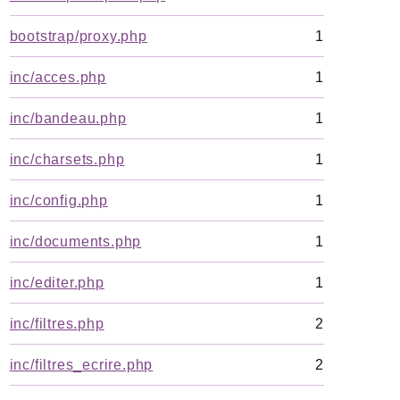
Legacy
bootstrap/proxy.php
1
Pipeline
Sql
inc/acces.php
1
Texte
inc/bandeau.php
1
Update
inc/charsets.php
1
Packages
inc/config.php
1
Application
SPIP
/
Core
inc/documents.php
1
Compilateur
Exec
inc/editer.php
1
Exif
inc/filtres.php
2
Reports
inc/filtres_ecrire.php
2
Deprecated