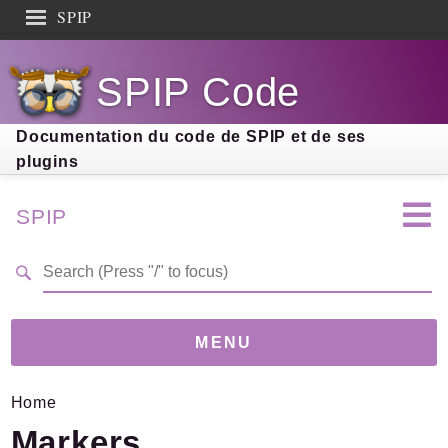
SPIP
Search results
SPIP Code
Documentation
Contribution
Documentation du code de SPIP et de ses
plugins
Entraide
Découverte
SPIP
MENU
Home
Version
5.0.0-beta
(399297d)
Markers
Links