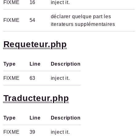
FIXME
16
inject it.
déclarer quelque part les
FIXME
54
iterateurs supplémentaires
Requeteur.php
Type
Line
Description
FIXME
63
inject it.
Traducteur.php
Type
Line
Description
FIXME
39
inject it.