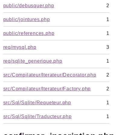
public/debusquer.php
2
public/jointures.php
1
public/references.php
1
req/mysql.php
3
req/sqlite_generique.php
1
src/Compilateur/Iterateur/Decorator.php
2
src/Compilateur/Iterateur/Factory.php
2
src/Sql/Sqlite/Requeteur.php
1
src/Sql/Sqlite/Traducteur.php
1