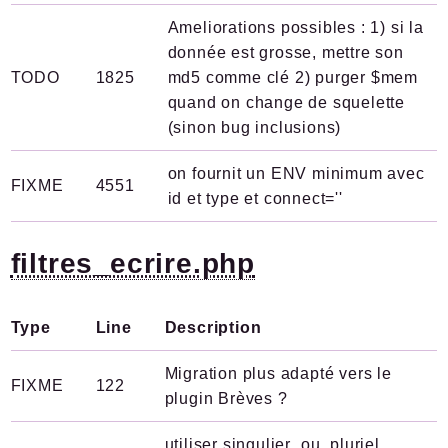
Ameliorations possibles : 1) si la
donnée est grosse, mettre son
TODO
1825
md5 comme clé 2) purger $mem
quand on change de squelette
(sinon bug inclusions)
on fournit un ENV minimum avec
FIXME
4551
id et type et connect=''
filtres_ecrire.php
Type
Line
Description
Migration plus adapté vers le
FIXME
122
plugin Brèves ?
utiliser singulier_ou_pluriel,