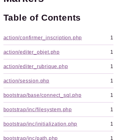
Documentation
Table of Contents
Forge
Développement
action/confirmer_inscription.php
1
Namespaces
Spip
action/editer_objet.php
1
Admin
action/editer_rubrique.php
1
Afficher
Boot
action/session.php
1
Chiffrer
Command
bootstrap/base/connect_sql.php
1
Compilateur
bootstrap/inc/filesystem.php
1
Cron
Documents
bootstrap/inc/initialization.php
1
HttpKernel
bootstrap/inc/path.php
1
I18n