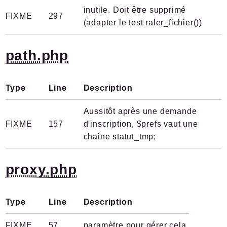
inutile. Doit être supprimé
FIXME
297
(adapter le test raler_fichier())
path.php
Type
Line
Description
Aussitôt après une demande
FIXME
157
d'inscription, $prefs vaut une
chaine statut_tmp;
proxy.php
Type
Line
Description
FIXME
57
paramètre pour gérer cela.