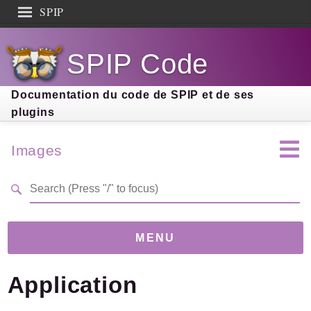
SPIP
Search results
SPIP Code
Documentation
Contribution
Documentation du code de SPIP et de ses
plugins
Entraide
Découverte
Images
MENU
Application
Version
5.0.1
(cca85a1)
Links