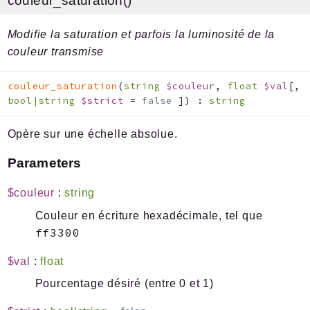
couleur_saturation()
Modifie la saturation et parfois la luminosité de la
couleur transmise
couleur_saturation
(
string
$couleur
,
float
$val
[
,
bool|string
$strict
=
false
]
)
:
string
Opère sur une échelle absolue.
Parameters
$couleur
:
string
Couleur en écriture hexadécimale, tel que
ff3300
$val
:
float
Pourcentage désiré (entre 0 et 1)