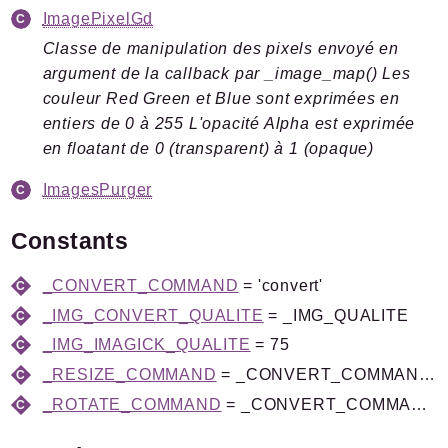
Files
ImagePixelGd
Classe de manipulation des pixels envoyé en
argument de la callback par _image_map() Les
couleur Red Green et Blue sont exprimées en
entiers de 0 à 255 L'opacité Alpha est exprimée
Documentation générée le 20 06 2026 à 08h15
en floatant de 0 (transparent) à 1 (opaque)
ImagesPurger
Constants
_CONVERT_COMMAND
= 'convert'
_IMG_CONVERT_QUALITE
= _IMG_QUALITE
_IMG_IMAGICK_QUALITE
= 75
_RESIZE_COMMAND
= _CONVERT_COMMAND . ' -quality ' . _IMG_CONVERT_QUALITE . ' -orient Undefined %src -resize %xx%y! %dest'
_ROTATE_COMMAND
= _CONVERT_COMMAND . ' -background none %src -rotate %t %dest'