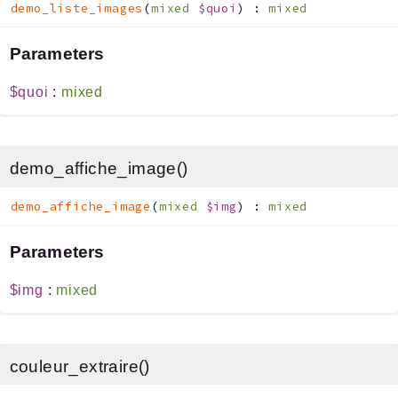
demo_liste_images
(
mixed
$quoi
)
:
mixed
Parameters
$quoi
:
mixed
demo_affiche_image()
demo_affiche_image
(
mixed
$img
)
:
mixed
Parameters
$img
:
mixed
couleur_extraire()