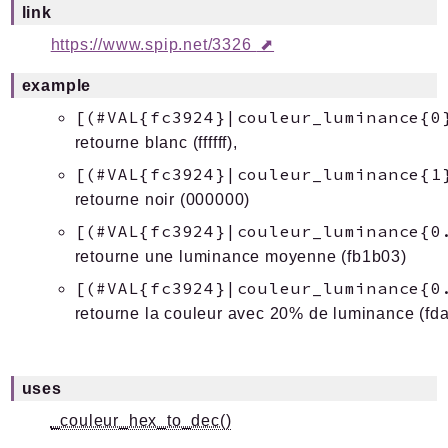
link
https://www.spip.net/3326
example
[(#VAL{fc3924}|couleur_luminance{0
retourne blanc (ffffff),
[(#VAL{fc3924}|couleur_luminance{1
retourne noir (000000)
[(#VAL{fc3924}|couleur_luminance{0
retourne une luminance moyenne (fb1b03)
[(#VAL{fc3924}|couleur_luminance{0
retourne la couleur avec 20% de luminance (fd
uses
_couleur_hex_to_dec()