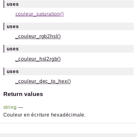
uses
couleur_saturation()
uses
_couleur_rgb2hsl()
uses
_couleur_hsl2rgb()
uses
_couleur_dec_to_hex()
Return values
string
—
Couleur en écriture hexadécimale.