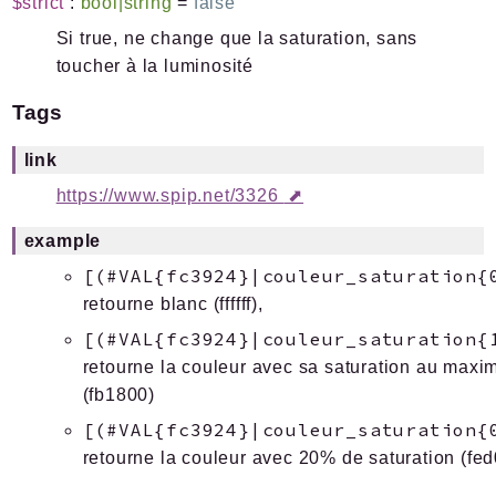
$strict
:
bool|string
=
false
Si true, ne change que la saturation, sans
toucher à la luminosité
Tags
link
https://www.spip.net/3326
example
[(#VAL{fc3924}|couleur_saturation{
retourne blanc (ffffff),
[(#VAL{fc3924}|couleur_saturation{
retourne la couleur avec sa saturation au max
(fb1800)
[(#VAL{fc3924}|couleur_saturation{
retourne la couleur avec 20% de saturation (fed