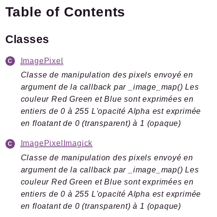
Table of Contents
Plugins.spip.net
Forge
Classes
Namespaces
ImagePixel
Spip
/
Cli
Classe de manipulation des pixels envoyé en
Command
argument de la callback par _image_map() Les
couleur Red Green et Blue sont exprimées en
Packages
entiers de 0 à 255 L'opacité Alpha est exprimée
Application
en floatant de 0 (transparent) à 1 (opaque)
ImagePixelImagick
Reports
Classe de manipulation des pixels envoyé en
Deprecated
argument de la callback par _image_map() Les
Errors
couleur Red Green et Blue sont exprimées en
Markers
entiers de 0 à 255 L'opacité Alpha est exprimée
en floatant de 0 (transparent) à 1 (opaque)
Indices