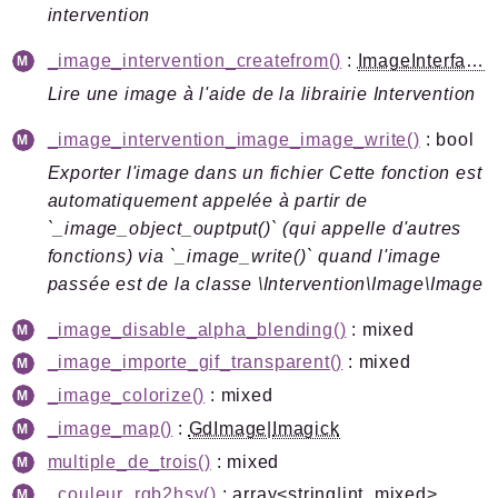
intervention
_image_intervention_createfrom()
:
ImageInterface
|
Lire une image à l'aide de la librairie Intervention
_image_intervention_image_image_write()
: bool
Exporter l'image dans un fichier Cette fonction est
automatiquement appelée à partir de
`_image_object_ouptput()` (qui appelle d'autres
fonctions) via `_image_write()` quand l'image
passée est de la classe \Intervention\Image\Image
_image_disable_alpha_blending()
: mixed
_image_importe_gif_transparent()
: mixed
_image_colorize()
: mixed
_image_map()
:
GdImage
|
Imagick
multiple_de_trois()
: mixed
_couleur_rgb2hsv()
: array<string|int, mixed>