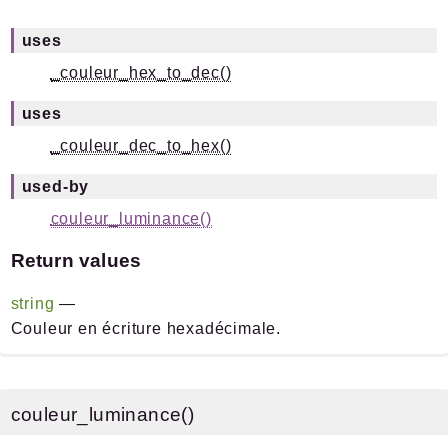
uses
_couleur_hex_to_dec()
uses
_couleur_dec_to_hex()
used-by
couleur_luminance()
Return values
string
—
Couleur en écriture hexadécimale.
couleur_luminance()