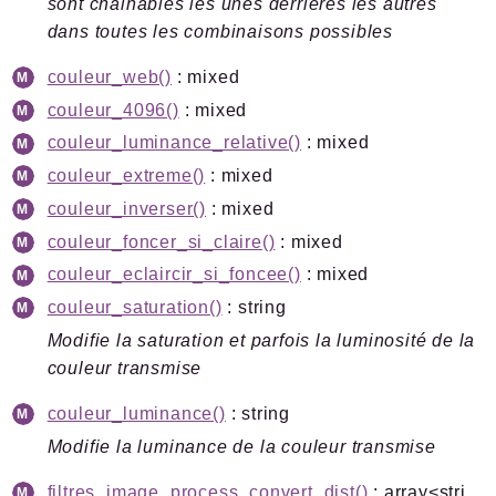
sont chainables les unes derrieres les autres
dans toutes les combinaisons possibles
couleur_web()
: mixed
couleur_4096()
: mixed
couleur_luminance_relative()
: mixed
couleur_extreme()
: mixed
couleur_inverser()
: mixed
couleur_foncer_si_claire()
: mixed
couleur_eclaircir_si_foncee()
: mixed
couleur_saturation()
: string
Modifie la saturation et parfois la luminosité de la
couleur transmise
couleur_luminance()
: string
Modifie la luminance de la couleur transmise
filtres_image_process_convert_dist()
: array<string|int, string>