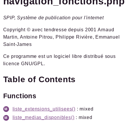
navigation_fonctions.php
Plugins.spip.net
Forge
SPIP, Système de publication pour l'internet
Namespaces
Copyright © avec tendresse depuis 2001 Arnaud
Martin, Antoine Pitrou, Philippe Rivière, Emmanuel
Spip
/
Plugin
Saint-James
Medias
Ce programme est un logiciel libre distribué sous
licence GNU/GPL.
Packages
Application
Table of Contents
SPIP
GetID3
Functions
Ordoc
liste_extensions_utilisees()
: mixed
Reports
liste_medias_disponibles()
: mixed
Deprecated