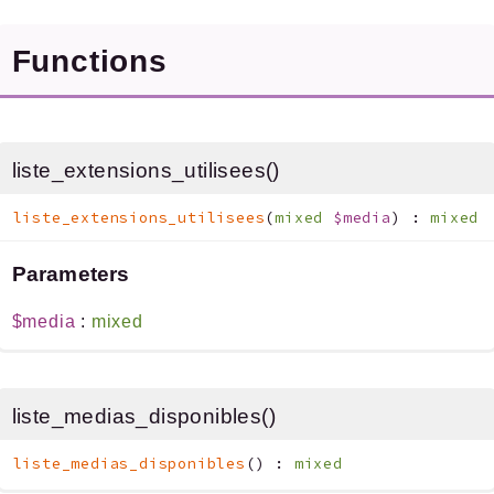
Errors
Markers
Functions
Indices
Files
liste_extensions_utilisees()
liste_extensions_utilisees
(
mixed
$media
)
:
mixed
Documentation générée le 01 07 2026 à 08h15
Parameters
$media
:
mixed
liste_medias_disponibles()
liste_medias_disponibles
(
)
:
mixed