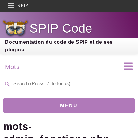
SPIP
Search results
SPIP Code
Documentation
Contribution
Documentation du code de SPIP et de ses
plugins
Entraide
Découverte
Mots
MENU
mots-
Version
5.0.0-dev
(22ffa3e)
Links