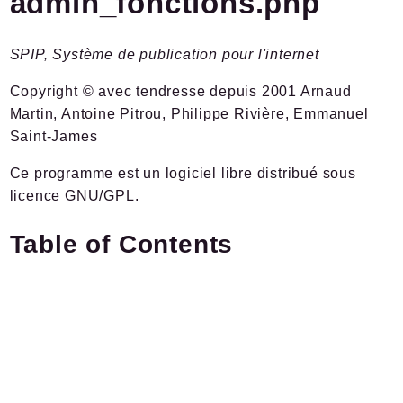
admin_fonctions.php
Plugins.spip.net
Forge
SPIP, Système de publication pour l'internet
Namespaces
Copyright © avec tendresse depuis 2001 Arnaud
Martin, Antoine Pitrou, Philippe Rivière, Emmanuel
Spip
/
Plugin
Saint-James
Mots
Ce programme est un logiciel libre distribué sous
licence GNU/GPL.
Packages
Application
Table of Contents
SPIP
/
Mots
Pipelines
Reports
Deprecated
Errors