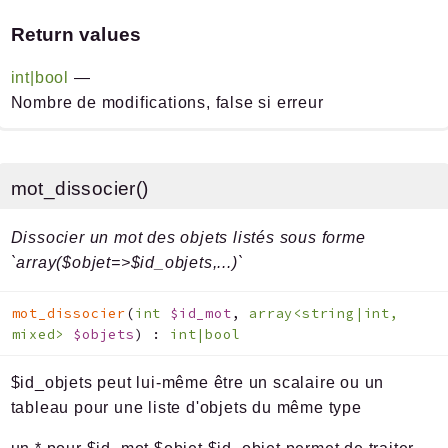
Return values
int|bool
—
Nombre de modifications, false si erreur
mot_dissocier()
Dissocier un mot des objets listés sous forme
`array($objet=>$id_objets,...)`
mot_dissocier
(
int
$id_mot
,
array<string|int,
mixed>
$objets
)
:
int|bool
$id_objets peut lui-même être un scalaire ou un
tableau pour une liste d'objets du même type