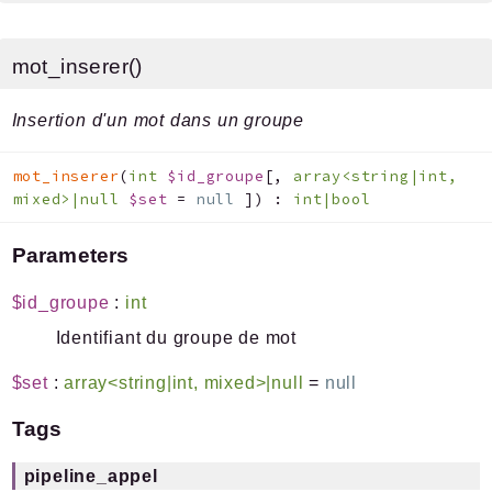
mot_inserer()
Insertion d'un mot dans un groupe
mot_inserer
(
int
$id_groupe
[
,
array<string|int,
mixed>|null
$set
=
null
]
)
:
int|bool
Parameters
$id_groupe
:
int
Identifiant du groupe de mot
$set
:
array<string|int, mixed>|null
=
null
Tags
pipeline_appel