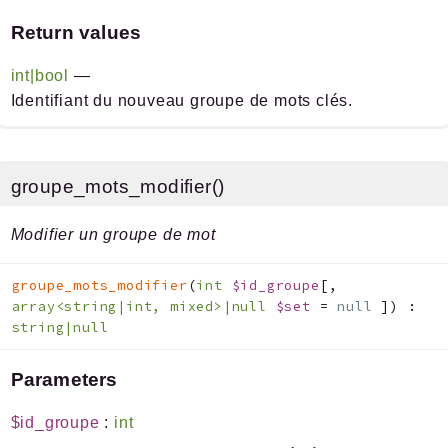
Return values
int|bool
—
Identifiant du nouveau groupe de mots clés.
groupe_mots_modifier()
Modifier un groupe de mot
groupe_mots_modifier
(
int
$id_groupe
[
,
array<string|int, mixed>|null
$set
=
null
]
)
:
string|null
Parameters
$id_groupe
:
int