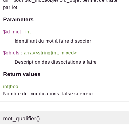
un * pour $id_mot,$objet,$id_objet permet de traiter
par lot
Parameters
$id_mot
:
int
Identifiant du mot à faire dissocier
$objets
:
array<string|int, mixed>
Description des dissociations à faire
Return values
int|bool
—
Nombre de modifications, false si erreur
mot_qualifier()