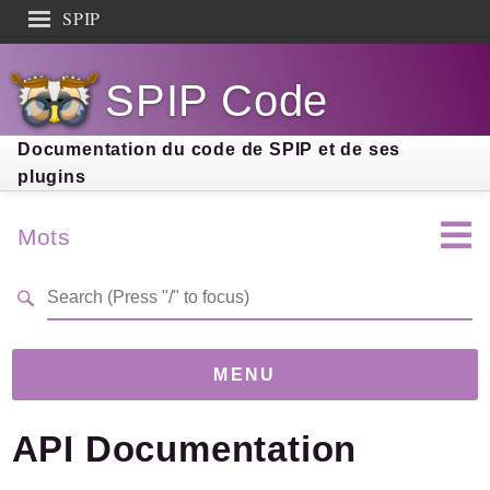
SPIP
Search results
SPIP Code
Documentation
Contribution
Documentation du code de SPIP et de ses
plugins
Entraide
Découverte
Mots
MENU
API Documentation
Version
5.0.0-dev
(22ffa3e)
Links