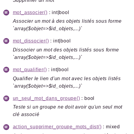
Supprimer un mot
mot_associer()
: int|bool
Associer un mot à des objets listés sous forme
`array($objet=>$id_objets,...)`
mot_dissocier()
: int|bool
Dissocier un mot des objets listés sous forme
`array($objet=>$id_objets,...)`
mot_qualifier()
: int|bool
Qualifier le lien d'un mot avec les objets listés
`array($objet=>$id_objets,...)`
un_seul_mot_dans_groupe()
: bool
Teste si un groupe ne doit avoir qu'un seul mot
clé associé
action_supprimer_groupe_mots_dist()
: mixed