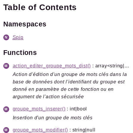
Table of Contents
Plugins.spip.net
Forge
Namespaces
Namespaces
Spip
Spip
/
Plugin
Mots
Functions
Packages
action_editer_groupe_mots_dist()
: array<string|int, mixed>
Action d'édition d'un groupe de mots clés dans la
Application
base de données dont l'identifiant du groupe est
SPIP
/
Mots
donné en paramètre de cette fonction ou en
Pipelines
argument de l'action sécurisée
groupe_mots_inserer()
: int|bool
Reports
Insertion d'un groupe de mots clés
Deprecated
Errors
groupe_mots_modifier()
: string|null