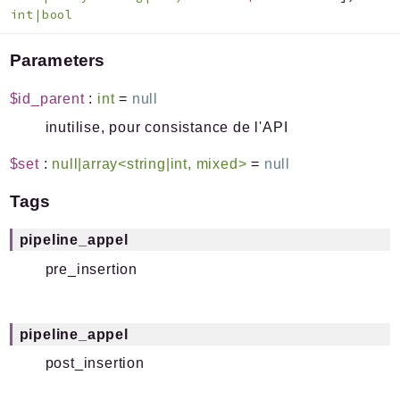
int|bool
Parameters
$id_parent
:
int
=
null
inutilise, pour consistance de l'API
$set
:
null|array<string|int, mixed>
=
null
Tags
pipeline_appel
pre_insertion
pipeline_appel
post_insertion