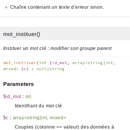
Chaîne contenant un texte d'erreur sinon.
mot_instituer()
Instituer un mot clé : modifier son groupe parent
mot_instituer
(
int
$id_mot
,
array<string|int,
mixed>
$c
)
:
null|string
Parameters
$id_mot
:
int
Identifiant du mot clé
$c
:
array<string|int, mixed>
Couples (colonne => valeur) des données à