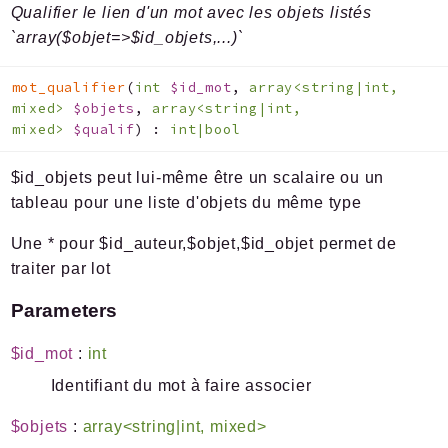
Qualifier le lien d'un mot avec les objets listés
`array($objet=>$id_objets,...)`
mot_qualifier
(
int
$id_mot
,
array<string|int,
mixed>
$objets
,
array<string|int,
mixed>
$qualif
)
:
int|bool
$id_objets peut lui-même être un scalaire ou un
tableau pour une liste d'objets du même type
Une * pour $id_auteur,$objet,$id_objet permet de
traiter par lot
Parameters
$id_mot
:
int
Identifiant du mot à faire associer
$objets
:
array<string|int, mixed>