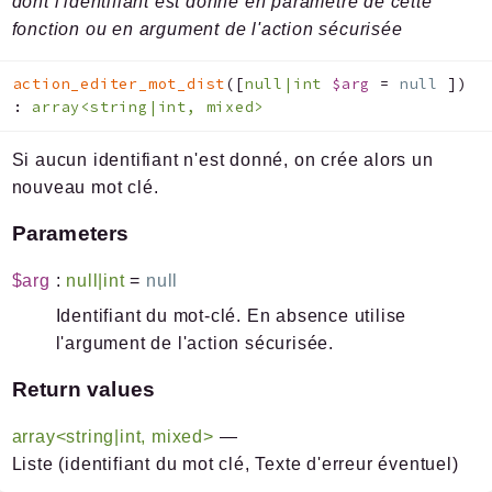
dont l'identifiant est donné en paramètre de cette
fonction ou en argument de l'action sécurisée
action_editer_mot_dist
(
[
null|int
$arg
=
null
]
)
:
array<string|int, mixed>
Si aucun identifiant n'est donné, on crée alors un
nouveau mot clé.
Parameters
$arg
:
null|int
=
null
Identifiant du mot-clé. En absence utilise
l'argument de l'action sécurisée.
Return values
array<string|int, mixed>
—
Liste (identifiant du mot clé, Texte d'erreur éventuel)