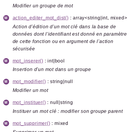
Markers
Modifier un groupe de mot
Indices
action_editer_mot_dist()
: array<string|int, mixed>
Files
Action d'édition d'un mot clé dans la base de
données dont l'identifiant est donné en paramètre
de cette fonction ou en argument de l'action
sécurisée
Documentation générée le 01 07 2026 à 08h15
mot_inserer()
: int|bool
Insertion d'un mot dans un groupe
mot_modifier()
: string|null
Modifier un mot
mot_instituer()
: null|string
Instituer un mot clé : modifier son groupe parent
mot_supprimer()
: mixed