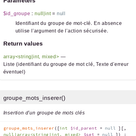
Parameters
$id_groupe
:
null|int
=
null
Identifiant du groupe de mot-clé. En absence
utilise l'argument de l'action sécurisée.
Return values
array<string|int, mixed>
—
Liste (identifiant du groupe de mot clé, Texte d'erreur
éventuel)
groupe_mots_inserer()
Insertion d'un groupe de mots clés
groupe_mots_inserer
(
[
int
$id_parent
=
null
]
[
,
null|array<string|int, mixed>
$set
=
null
]
)
: