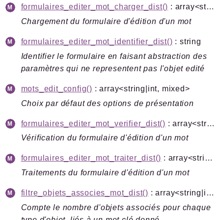
formulaires_editer_mot_charger_dist()
: array<string|int, mixed>
Chargement du formulaire d'édition d'un mot
formulaires_editer_mot_identifier_dist()
: string
Identifier le formulaire en faisant abstraction des
paramètres qui ne representent pas l'objet edité
mots_edit_config()
: array<string|int, mixed>
Choix par défaut des options de présentation
formulaires_editer_mot_verifier_dist()
: array<string|int, mixed>
Vérification du formulaire d'édition d'un mot
formulaires_editer_mot_traiter_dist()
: array<string|int, mixed>
Traitements du formulaire d'édition d'un mot
filtre_objets_associes_mot_dist()
: array<string|int, string>
Compte le nombre d'objets associés pour chaque
type d'objet, liés à un mot clé donné.