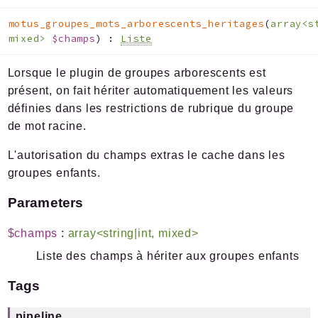
motus_groupes_mots_arborescents_heritages
(
array<s
mixed>
$champs
)
:
Liste
Lorsque le plugin de groupes arborescents est
présent, on fait hériter automatiquement les valeurs
définies dans les restrictions de rubrique du groupe
de mot racine.
L'autorisation du champs extras le cache dans les
groupes enfants.
Parameters
$champs
:
array<string|int, mixed>
Liste des champs à hériter aux groupes enfants
Tags
pipeline