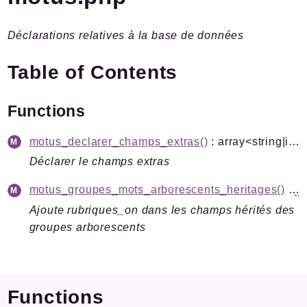
Plugins.spip.net
Déclarations relatives à la base de données
Documentation
Forge
Table of Contents
Packages
Functions
SPIP
/
Motus
Autorisations
motus_declarer_champs_extras()
: array<string|int, mixed>
Installation
Déclarer le champs extras
SQL
motus_groupes_mots_arborescents_heritages()
:
Li
Reports
Ajoute rubriques_on dans les champs hérités des
groupes arborescents
Deprecated
Errors
Markers
Functions
Indices