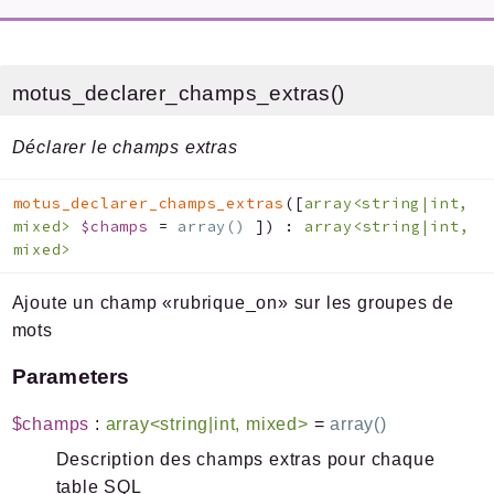
Files
motus_declarer_champs_extras()
Documentation générée le 21 06 2025 à 08h15
Déclarer le champs extras
motus_declarer_champs_extras
(
[
array<string|int,
mixed>
$champs
=
array()
]
)
:
array<string|int,
mixed>
Ajoute un champ «rubrique_on» sur les groupes de
mots
Parameters
$champs
:
array<string|int, mixed>
=
array()
Description des champs extras pour chaque
table SQL