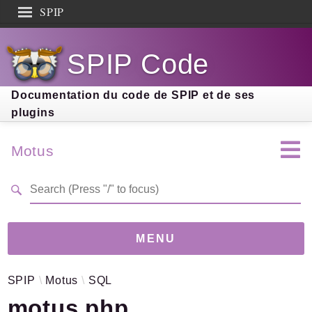
SPIP
Search results
SPIP Code
Documentation
Contribution
Documentation du code de SPIP et de ses
plugins
Entraide
Découverte
Motus
MENU
SPIP
Motus
SQL
Version
2.2.0
(5dbcbd7)
motus.php
Links