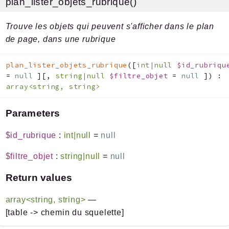
plan_lister_objets_rubrique()
Trouve les objets qui peuvent s'afficher dans le plan
de page, dans une rubrique
plan_lister_objets_rubrique
(
[
int|null
$id_rubriqu
=
null
]
[
,
string|null
$filtre_objet
=
null
]
)
:
array<string, string>
Parameters
$id_rubrique
:
int|null
=
null
$filtre_objet
:
string|null
=
null
Return values
array<string, string>
—
[table -> chemin du squelette]