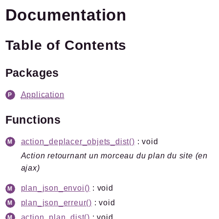
Version
5.0.0-dev
(8194bd7)
Documentation
Links
Plugins.spip.net
Table of Contents
Documentation
Forge
Packages
Packages
Application
Application
Functions
Reports
Deprecated
action_deplacer_objets_dist()
: void
Errors
Action retournant un morceau du plan du site (en
Markers
ajax)
Indices
plan_json_envoi()
: void
Files
plan_json_erreur()
: void
action_plan_dist()
: void