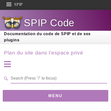
SPIP
Search results
SPIP Code
Documentation
Contribution
Documentation du code de SPIP et de ses
plugins
Entraide
Plan du site dans l’espace privé
Découverte
MENU