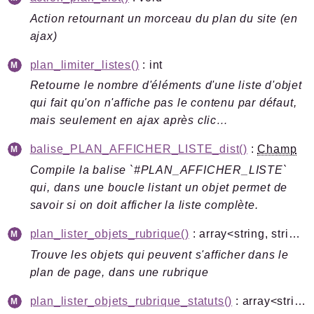
Action retournant un morceau du plan du site (en
ajax)
Documentation générée le 20 06 2026 à 08h15
plan_limiter_listes()
: int
Retourne le nombre d'éléments d'une liste d'objet
qui fait qu'on n'affiche pas le contenu par défaut,
mais seulement en ajax après clic…
balise_PLAN_AFFICHER_LISTE_dist()
:
Champ
Compile la balise `#PLAN_AFFICHER_LISTE`
qui, dans une boucle listant un objet permet de
savoir si on doit afficher la liste complète.
plan_lister_objets_rubrique()
: array<string, string>
Trouve les objets qui peuvent s'afficher dans le
plan de page, dans une rubrique
plan_lister_objets_rubrique_statuts()
: array<string, array<string, array{image: ?string, titre: string}>>