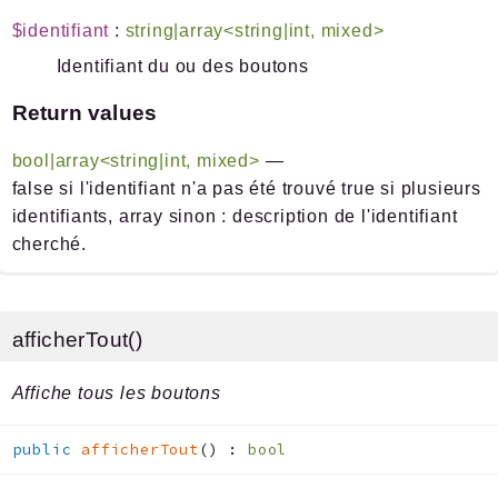
$identifiant
:
string|array<string|int, mixed>
Identifiant du ou des boutons
Return values
bool|array<string|int, mixed>
—
false si l'identifiant n'a pas été trouvé true si plusieurs
identifiants, array sinon : description de l'identifiant
cherché.
afficherTout()
Affiche tous les boutons
public
afficherTout
(
)
:
bool