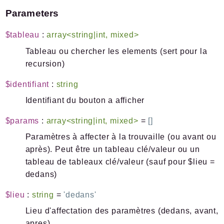
Parameters
$tableau
:
array<string|int, mixed>
Tableau ou chercher les elements (sert pour la
recursion)
$identifiant
:
string
Identifiant du bouton a afficher
$params
:
array<string|int, mixed>
=
[]
Paramètres à affecter à la trouvaille (ou avant ou
après). Peut être un tableau clé/valeur ou un
tableau de tableaux clé/valeur (sauf pour $lieu =
dedans)
$lieu
:
string
=
'dedans'
Lieu d'affectation des paramètres (dedans, avant,
apres)