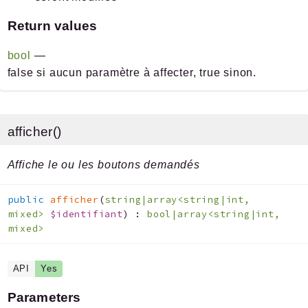
Return values
bool
—
false si aucun paramètre à affecter, true sinon.
afficher()
Affiche le ou les boutons demandés
public
afficher
(
string|array<string|int,
mixed>
$identifiant
)
:
bool|array<string|int,
mixed>
API
Yes
Parameters