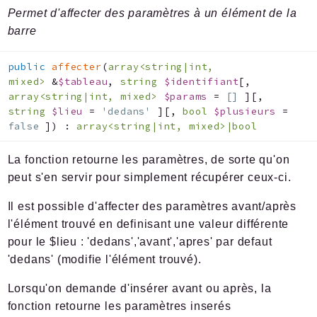
Permet d'affecter des paramètres à un élément de la
barre
public
affecter
(
array<string|int,
mixed>
&
$tableau
,
string
$identifiant
[
,
array<string|int, mixed>
$params
=
[]
]
[
,
string
$lieu
=
'dedans'
]
[
,
bool
$plusieurs
=
false
]
)
:
array<string|int, mixed>|bool
La fonction retourne les paramètres, de sorte qu'on
peut s'en servir pour simplement récupérer ceux-ci.
Il est possible d'affecter des paramètres avant/après
l'élément trouvé en definisant une valeur différente
pour le $lieu : 'dedans','avant','apres' par defaut
'dedans' (modifie l'élément trouvé).
Lorsqu'on demande d'insérer avant ou après, la
fonction retourne les paramètres inserés