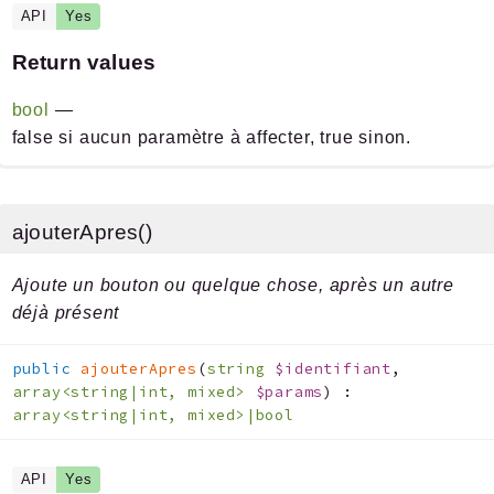
API
Yes
Return values
bool
—
false si aucun paramètre à affecter, true sinon.
ajouterApres()
Ajoute un bouton ou quelque chose, après un autre
déjà présent
public
ajouterApres
(
string
$identifiant
,
array<string|int, mixed>
$params
)
:
array<string|int, mixed>|bool
API
Yes