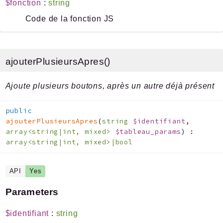
$fonction
:
string
Code de la fonction JS
ajouterPlusieursApres()
Ajoute plusieurs boutons, après un autre déjà présent
public
ajouterPlusieursApres
(
string
$identifiant
,
array<string|int, mixed>
$tableau_params
)
:
array<string|int, mixed>|bool
API
Yes
Parameters
$identifiant
:
string