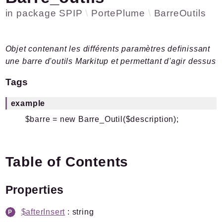
in package
SPIP
PortePlume
BarreOutils
Plugins.spip.net
Documentation
Forge
Objet contenant les différents paramètres definissant
une barre d'outils Markitup et permettant d'agir dessus
Packages
Application
Tags
SPIP
/
PortePlume
example
Actions
$barre = new Barre_Outil($description);
BarreOutils
Fonctions
Javascript
Table of Contents
Pipelines
Properties
Reports
Deprecated
$afterInsert
: string