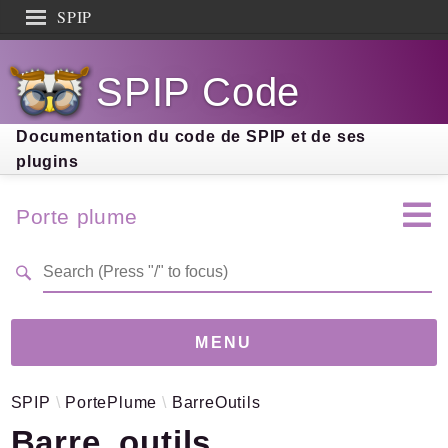
SPIP
Search results
SPIP Code
Documentation
Contribution
Documentation du code de SPIP et de ses
plugins
Entraide
Découverte
Porte plume
MENU
SPIP
PortePlume
BarreOutils
Version
4.0.0-dev
(5b51a40)
Barre_outils
Links