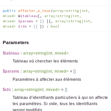
public
affecter_a_tous
(
array<string|int,
mixed>
&
$tableau
[
,
array<string|int,
mixed>
$params
=
[]
]
[
,
array<string|int,
mixed>
$ids
=
[]
]
)
:
bool
Parameters
$tableau
:
array<string|int, mixed>
Tableau où chercher les éléments
$params
:
array<string|int, mixed>
=
[]
Paramètres à affecter aux éléments
$ids
:
array<string|int, mixed>
=
[]
Tableau d'identifiants particuliers à qui on affecte
les paramètres. Si vide, tous les identifiants
seront modifiés