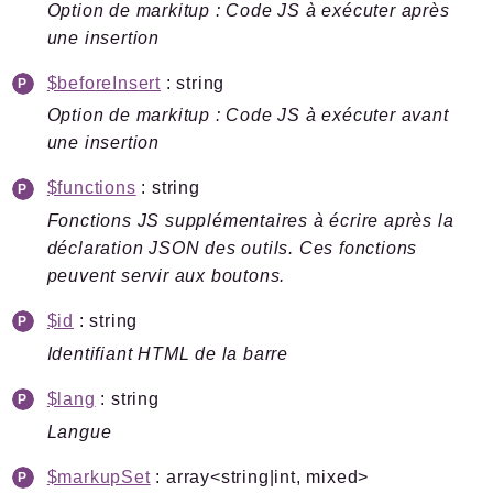
Errors
Option de markitup : Code JS à exécuter après
Markers
une insertion
Indices
$beforeInsert
: string
Option de markitup : Code JS à exécuter avant
Files
une insertion
$functions
: string
Fonctions JS supplémentaires à écrire après la
Documentation générée le 20 06 2026 à 08h15
déclaration JSON des outils. Ces fonctions
peuvent servir aux boutons.
$id
: string
Identifiant HTML de la barre
$lang
: string
Langue
$markupSet
: array<string|int, mixed>