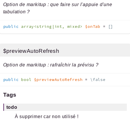
Option de markitup : que faire sur l'appuie d'une
tabulation ?
public
array<string|int, mixed>
$onTab
=
[]
$previewAutoRefresh
Option de markitup : rafraîchir la prévisu ?
public
bool
$previewAutoRefresh
=
\false
Tags
todo
À supprimer car non utilisé !