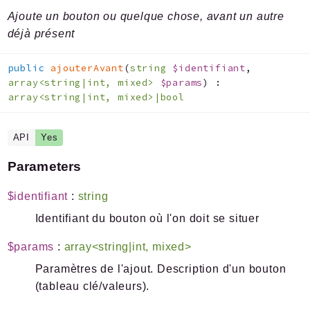
Ajoute un bouton ou quelque chose, avant un autre
déjà présent
public
ajouterAvant
(
string
$identifiant
,
array<string|int, mixed>
$params
)
:
array<string|int, mixed>|bool
API
Yes
Parameters
$identifiant
:
string
Identifiant du bouton où l'on doit se situer
$params
:
array<string|int, mixed>
Paramètres de l'ajout. Description d'un bouton
(tableau clé/valeurs).