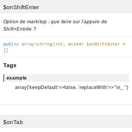
$onShiftEnter
Option de markitup : que faire sur l'appuie de
Shift+Entrée ?
public
array<string|int, mixed>
$onShiftEnter
=
[]
Tags
example
array('keepDefault'=>false, 'replaceWith'=>"\n_ ")
$onTab