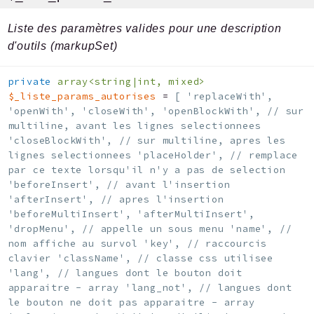
Liste des paramètres valides pour une description
d'outils (markupSet)
private
array<string|int, mixed>
$_liste_params_autorises
=
[ 'replaceWith',
'openWith', 'closeWith', 'openBlockWith', // sur
multiline, avant les lignes selectionnees
'closeBlockWith', // sur multiline, apres les
lignes selectionnees 'placeHolder', // remplace
par ce texte lorsqu'il n'y a pas de selection
'beforeInsert', // avant l'insertion
'afterInsert', // apres l'insertion
'beforeMultiInsert', 'afterMultiInsert',
'dropMenu', // appelle un sous menu 'name', //
nom affiche au survol 'key', // raccourcis
clavier 'className', // classe css utilisee
'lang', // langues dont le bouton doit
apparaitre - array 'lang_not', // langues dont
le bouton ne doit pas apparaitre - array