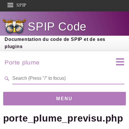
SPIP
Search results
SPIP Code
Documentation
Contribution
Documentation du code de SPIP et de ses
plugins
Entraide
Découverte
Porte plume
MENU
porte_plume_previsu.php
Version
4.0.0-dev
(cc0d6d7)
Links