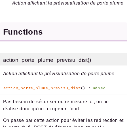
Pipelines
Action affichant la prévisualisation de porte plume
Reports
Deprecated
Functions
Errors
Markers
Indices
action_porte_plume_previsu_dist()
Files
Action affichant la prévisualisation de porte plume
action_porte_plume_previsu_dist
(
)
:
mixed
Documentation générée le 21 06 2026 à 08h15
Pas besoin de sécuriser outre mesure ici, on ne
réalise donc qu'un recuperer_fond
On passe par cette action pour éviter les redirection et