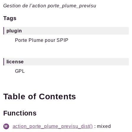
Gestion de l'action porte_plume_previsu
Plugins.spip.net
Documentation
Tags
Forge
plugin
Namespaces
Porte Plume pour SPIP
Spip
/
Plugin
PortePlume
license
GPL
Packages
Application
SPIP
/
PortePlume
Table of Contents
Actions
BarreOutils
Functions
Fonctions
Javascript
action_porte_plume_previsu_dist()
: mixed