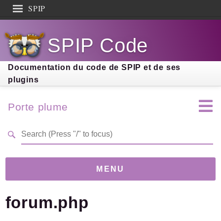
SPIP
Search results
SPIP Code
Documentation
Contribution
Documentation du code de SPIP et de ses
plugins
Entraide
Découverte
Porte plume
MENU
forum.php
Version
4.0.0-dev
(cc0d6d7)
Links