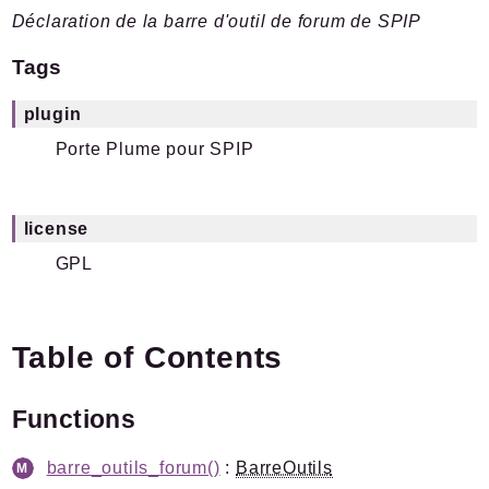
Déclaration de la barre d'outil de forum de SPIP
Plugins.spip.net
Documentation
Tags
Forge
plugin
Namespaces
Porte Plume pour SPIP
Spip
/
Plugin
PortePlume
license
GPL
Packages
Application
SPIP
/
PortePlume
Table of Contents
Actions
BarreOutils
Functions
Fonctions
Javascript
barre_outils_forum()
:
BarreOutils