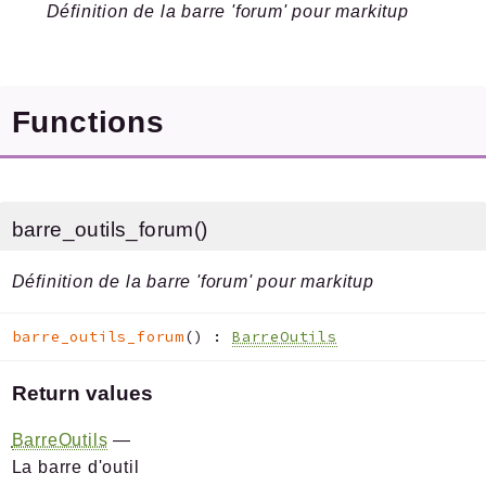
Pipelines
Définition de la barre 'forum' pour markitup
Reports
Deprecated
Functions
Errors
Markers
Indices
barre_outils_forum()
Files
Définition de la barre 'forum' pour markitup
barre_outils_forum
(
)
:
BarreOutils
Documentation générée le 21 06 2026 à 08h15
Return values
BarreOutils
—
La barre d'outil