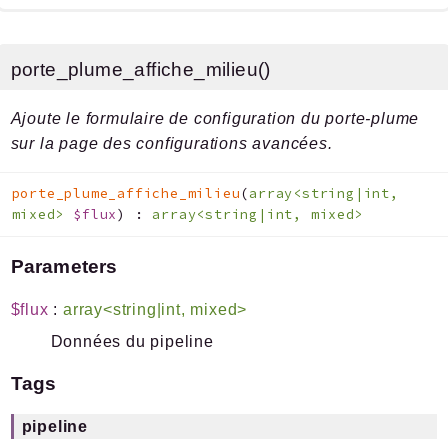
porte_plume_affiche_milieu()
Ajoute le formulaire de configuration du porte-plume
sur la page des configurations avancées.
porte_plume_affiche_milieu
(
array<string|int,
mixed>
$flux
)
:
array<string|int, mixed>
Parameters
$flux
:
array<string|int, mixed>
Données du pipeline
Tags
pipeline