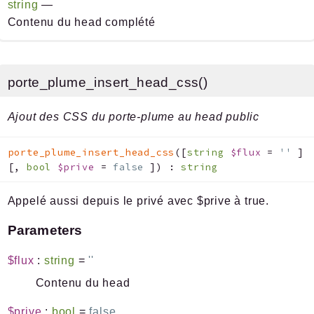
string
—
Contenu du head complété
porte_plume_insert_head_css()
Ajout des CSS du porte-plume au head public
porte_plume_insert_head_css
(
[
string
$flux
=
''
]
[
,
bool
$prive
=
false
]
)
:
string
Appelé aussi depuis le privé avec $prive à true.
Parameters
$flux
:
string
=
''
Contenu du head
$prive
:
bool
=
false