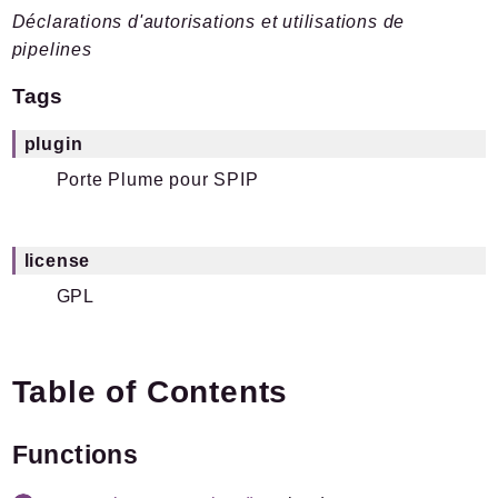
Déclarations d'autorisations et utilisations de
Plugins.spip.net
pipelines
Documentation
Forge
Tags
Namespaces
plugin
Spip
/
Plugin
Porte Plume pour SPIP
PortePlume
license
Packages
GPL
Application
SPIP
/
PortePlume
Actions
Table of Contents
BarreOutils
Fonctions
Functions
Javascript