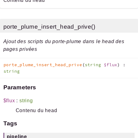
Contenu du head
porte_plume_insert_head_prive()
Ajout des scripts du porte-plume dans le head des
pages privées
porte_plume_insert_head_prive
(
string
$flux
)
:
string
Parameters
$flux
:
string
Contenu du head
Tags
pipeline