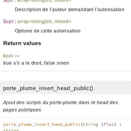
$qui
:
array<string|int, mixed>
Description de l'auteur demandant l'autorisation
$opt
:
array<string|int, mixed>
Options de cette autorisation
Return values
bool
—
true s'il a le droit, false sinon
porte_plume_insert_head_public()
Ajout des scripts du porte-plume dans le head des
pages publiques
porte_plume_insert_head_public
(
string
$flux
)
:
string