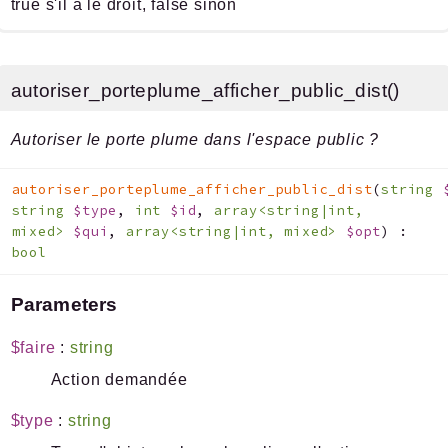
true s'il a le droit, false sinon
autoriser_porteplume_afficher_public_dist()
Autoriser le porte plume dans l'espace public ?
autoriser_porteplume_afficher_public_dist
(
string
string
$type
,
int
$id
,
array<string|int,
mixed>
$qui
,
array<string|int, mixed>
$opt
)
:
bool
Parameters
$faire
:
string
Action demandée
$type
:
string