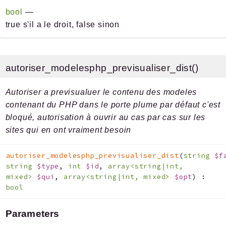
bool
—
true s'il a le droit, false sinon
autoriser_modelesphp_previsualiser_dist()
Autoriser a previsualuer le contenu des modeles
contenant du PHP dans le porte plume par défaut c'est
bloqué, autorisation à ouvrir au cas par cas sur les
sites qui en ont vraiment besoin
autoriser_modelesphp_previsualiser_dist
(
string
$f
string
$type
,
int
$id
,
array<string|int,
mixed>
$qui
,
array<string|int, mixed>
$opt
)
:
bool
Parameters