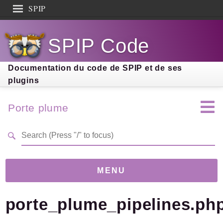
SPIP
Search results
SPIP Code
Documentation
Contribution
Documentation du code de SPIP et de ses
plugins
Entraide
Découverte
Porte plume
MENU
porte_plume_pipelines.ph
Version
4.0.0-dev
(cc0d6d7)
Links