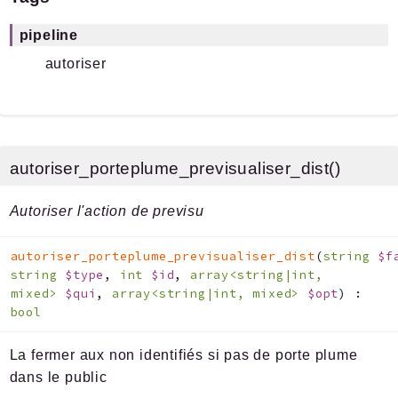
pipeline
autoriser
autoriser_porteplume_previsualiser_dist()
Autoriser l'action de previsu
autoriser_porteplume_previsualiser_dist
(
string
$f
string
$type
,
int
$id
,
array<string|int,
mixed>
$qui
,
array<string|int, mixed>
$opt
)
:
bool
La fermer aux non identifiés si pas de porte plume
dans le public