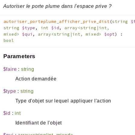
Autoriser le porte plume dans l'espace prive ?
autoriser_porteplume_afficher_prive_dist
(
string
$
string
$type
,
int
$id
,
array<string|int,
mixed>
$qui
,
array<string|int, mixed>
$opt
)
:
bool
Parameters
$faire
:
string
Action demandée
$type
:
string
Type d'objet sur lequel appliquer l'action
$id
:
int
Identifiant de l'objet