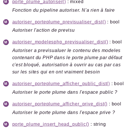
Pipelines
porte_plume_autoriser()
: mixed
Fonction du pipeline autoriser. N'a rien à faire
Reports
autoriser_porteplume_previsualiser_dist()
: bool
Deprecated
Autoriser l'action de previsu
Errors
autoriser_modelesphp_previsualiser_dist()
: bool
Markers
Autoriser a previsualuer le contenu des modeles
Indices
contenant du PHP dans le porte plume par défaut
c'est bloqué, autorisation à ouvrir au cas par cas
Files
sur les sites qui en ont vraiment besoin
autoriser_porteplume_afficher_public_dist()
: bool
Autoriser le porte plume dans l'espace public ?
Documentation générée le 21 06 2026 à 08h15
autoriser_porteplume_afficher_prive_dist()
: bool
Autoriser le porte plume dans l'espace prive ?
porte_plume_insert_head_public()
: string