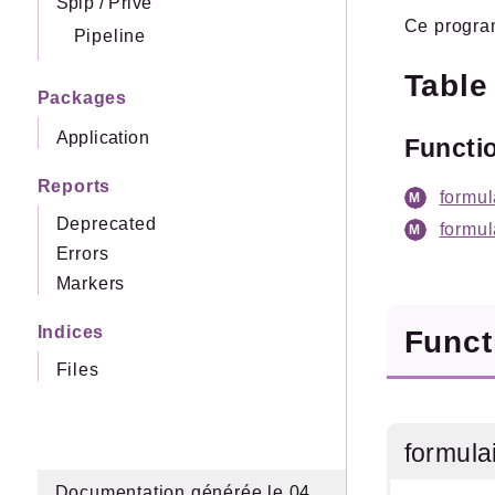
Spip
/
Prive
Ce program
Pipeline
Table
Packages
Application
Functi
Reports
formul
Deprecated
formul
Errors
Markers
Indices
Func
Files
formula
Documentation générée le 04