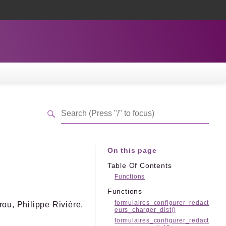
On this page
Table Of Contents
Functions
Functions
formulaires_configurer_redact
ou, Philippe Rivière,
eurs_charger_dist()
formulaires_configurer_redact