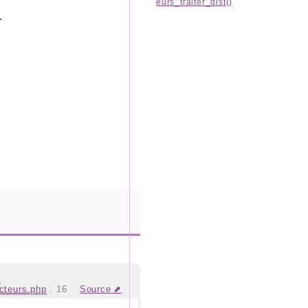
eurs_traiter_dist()
.
)
cteurs.php
:
16
Source