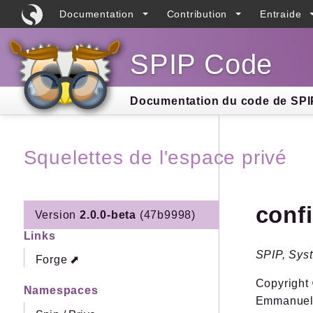
Documentation
Contribution
Entraide
SPIP Code
Searc
Documentation du code de SPIP
Squelettes de l'espace privé
conf
Version
2.0.0-beta
(47b9998)
Links
SPIP, Syst
Forge
Copyright 
Namespaces
Emmanuel