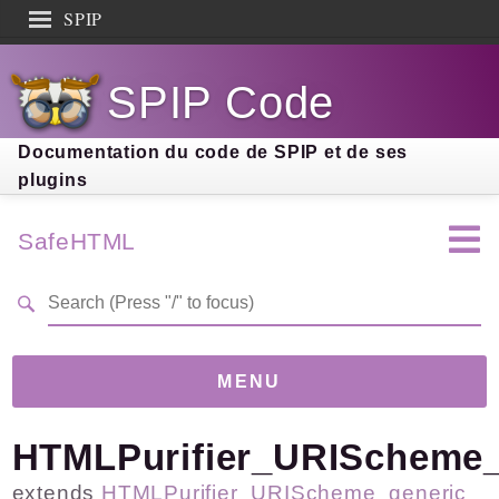
SPIP
Search results
SPIP Code
Documentation
Contribution
Documentation du code de SPIP et de ses
plugins
Entraide
Découverte
SafeHTML
MENU
HTMLPurifier_URIScheme
Version
4.0.0-dev
(f1b3282)
Links
extends
HTMLPurifier_URIScheme_generic