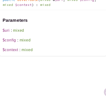
Indices
mixed
$context
)
:
mixed
Files
Parameters
$uri
:
mixed
Documentation générée le 20 06 2026 à 08h15
$config
:
mixed
$context
:
mixed