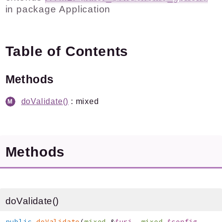
in package
Application
Plugins.spip.net
Documentation
Forge
Table of Contents
Namespaces
Methods
Textwheel
/
Texte
Collecteur
doValidate()
: mixed
Packages
Application
Methods
Reports
Deprecated
Errors
doValidate()
Markers
public
doValidate
(
mixed
&
$uri
,
mixed
$config
,