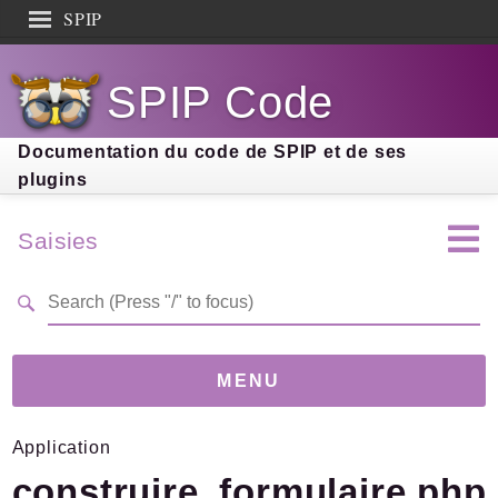
SPIP
Search results
SPIP Code
Documentation
Contribution
Documentation du code de SPIP et de ses
plugins
Entraide
Découverte
Saisies
MENU
Application
Version
6.3.4
(b2fe9d9)
construire_formulaire.php
Links