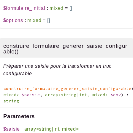
$formulaire_initial
:
mixed
=
[]
$options
:
mixed
=
[]
construire_formulaire_generer_saisie_configur
able()
Préparer une saisie pour la transformer en truc
configurable
construire_formulaire_generer_saisie_configurable
mixed>
$saisie
,
array<string|int, mixed>
$env
)
:
string
Parameters
$saisie
:
array<string|int, mixed>