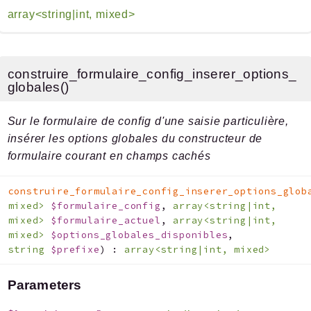
array<string|int, mixed>
construire_formulaire_config_inserer_options_
globales()
Sur le formulaire de config d'une saisie particulière,
insérer les options globales du constructeur de
formulaire courant en champs cachés
construire_formulaire_config_inserer_options_glob
mixed>
$formulaire_config
,
array<string|int,
mixed>
$formulaire_actuel
,
array<string|int,
mixed>
$options_globales_disponibles
,
string
$prefixe
)
:
array<string|int, mixed>
Parameters