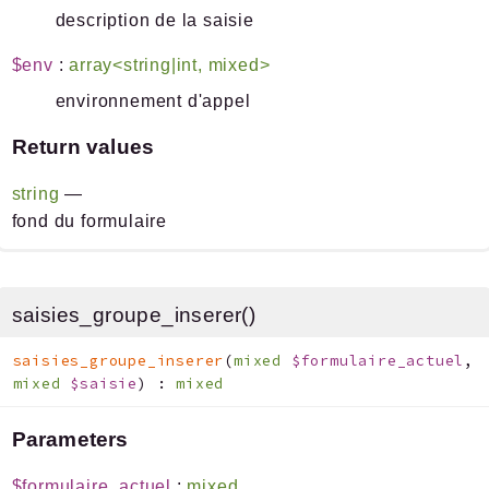
description de la saisie
$env
:
array<string|int, mixed>
environnement d'appel
Return values
string
—
fond du formulaire
saisies_groupe_inserer()
saisies_groupe_inserer
(
mixed
$formulaire_actuel
,
mixed
$saisie
)
:
mixed
Parameters
$formulaire_actuel
:
mixed