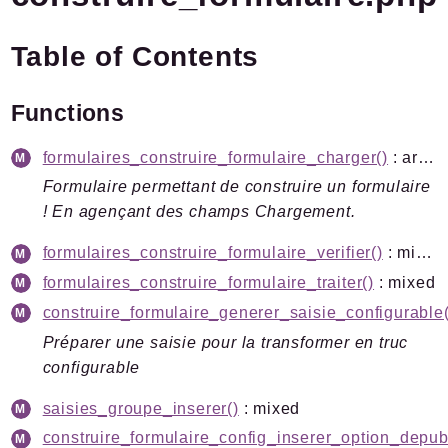
Plugins.spip.net
Table of Contents
Documentation
Forge
Functions
Packages
formulaires_construire_formulaire_charger()
: array<string|int, mixed>
Application
Formulaire permettant de construire un formulaire
SPIP
! En agençant des champs Chargement.
Saisies
valeurs
formulaires_construire_formulaire_verifier()
: mixed
formulaires_construire_formulaire_traiter()
: mixed
Reports
construire_formulaire_generer_saisie_configurable(
Deprecated
Préparer une saisie pour la transformer en truc
Errors
configurable
Markers
saisies_groupe_inserer()
: mixed
Indices
construire_formulaire_config_inserer_option_depubl