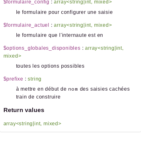
$formulaire_config
:
array<string|int, mixed>
le formulaire pour configurer une saisie
$formulaire_actuel
:
array<string|int, mixed>
le formulaire que l'internaute est en
$options_globales_disponibles
:
array<string|int,
mixed>
toutes les options possibles
$prefixe
:
string
nom
à mettre en début de
des saisies cachées
train de construire
Return values
array<string|int, mixed>