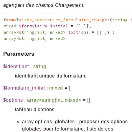
agençant des champs Chargement.
formulaires_construire_formulaire_charger
(
string
mixed
$formulaire_initial
=
[]
]
[
,
array<string|int, mixed>
$options
=
[]
]
)
:
array<string|int, mixed>
Parameters
$identifiant
:
string
identifiant unique du formulaire
$formulaire_initial
:
mixed
=
[]
$options
:
array<string|int, mixed>
=
[]
tableau d'options
array options_globales : proposer des options
globales pour le formulaire, liste de ces