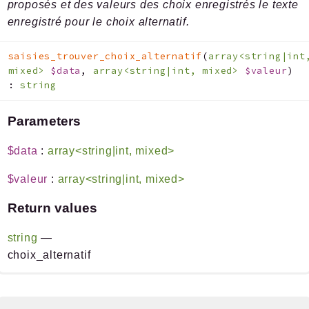
proposés et des valeurs des choix enregistrés le texte
enregistré pour le choix alternatif.
saisies_trouver_choix_alternatif
(
array<string|int
mixed>
$data
,
array<string|int, mixed>
$valeur
)
:
string
Parameters
$data
:
array<string|int, mixed>
$valeur
:
array<string|int, mixed>
Return values
string
—
choix_alternatif