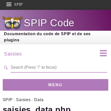
SPIP
Search results
SPIP Code
Documentation
Contribution
Documentation du code de SPIP et de ses
plugins
Entraide
Découverte
Saisies
MENU
SPIP
Saisies
Data
Version
6.3.4
(b2fe9d9)
saisies_data.php
Links