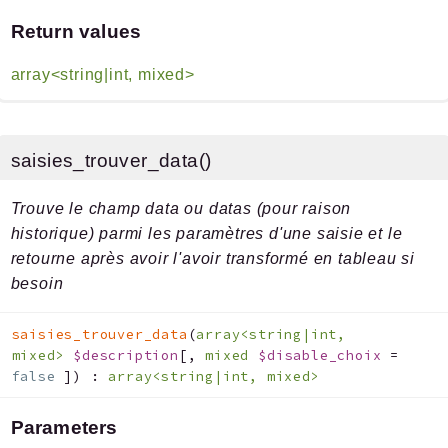
Return values
array<string|int, mixed>
saisies_trouver_data()
Trouve le champ data ou datas (pour raison
historique) parmi les paramètres d'une saisie et le
retourne après avoir l'avoir transformé en tableau si
besoin
saisies_trouver_data
(
array<string|int,
mixed>
$description
[
,
mixed
$disable_choix
=
false
]
)
:
array<string|int, mixed>
Parameters