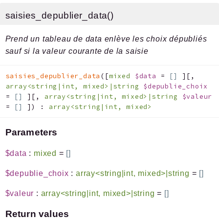
saisies_depublier_data()
Prend un tableau de data enlève les choix dépubliés
sauf si la valeur courante de la saisie
saisies_depublier_data
(
[
mixed
$data
=
[]
]
[
,
array<string|int, mixed>|string
$depublie_choix
=
[]
]
[
,
array<string|int, mixed>|string
$valeur
=
[]
]
)
:
array<string|int, mixed>
Parameters
$data
:
mixed
=
[]
$depublie_choix
:
array<string|int, mixed>|string
=
[]
$valeur
:
array<string|int, mixed>|string
=
[]
Return values