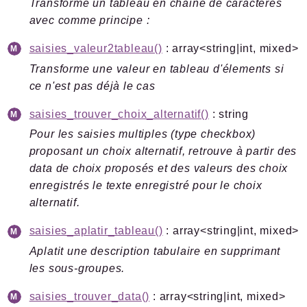
Transforme un tableau en chaine de caractères
Files
avec comme principe :
saisies_valeur2tableau()
: array<string|int, mixed>
Transforme une valeur en tableau d'élements si
ce n'est pas déjà le cas
Documentation générée le 10 07 2026 à 08h15
saisies_trouver_choix_alternatif()
: string
Pour les saisies multiples (type checkbox)
proposant un choix alternatif, retrouve à partir des
data de choix proposés et des valeurs des choix
enregistrés le texte enregistré pour le choix
alternatif.
saisies_aplatir_tableau()
: array<string|int, mixed>
Aplatit une description tabulaire en supprimant
les sous-groupes.
saisies_trouver_data()
: array<string|int, mixed>