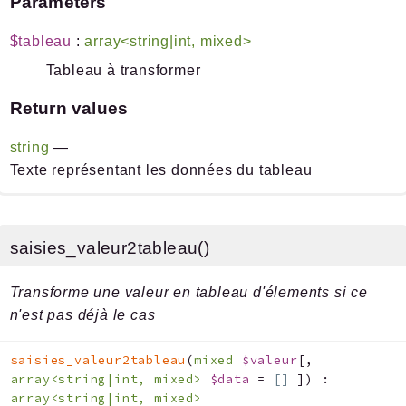
Parameters
$tableau
:
array<string|int, mixed>
Tableau à transformer
Return values
string
—
Texte représentant les données du tableau
saisies_valeur2tableau()
Transforme une valeur en tableau d'élements si ce
n'est pas déjà le cas
saisies_valeur2tableau
(
mixed
$valeur
[
,
array<string|int, mixed>
$data
=
[]
]
)
:
array<string|int, mixed>