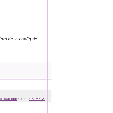
ors de la config de
ui_non.php
:
10
Source