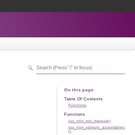
On this page
Table Of Contents
Functions
Functions
oui_non_get_markup()
oui_non_valeurs_acceptables
()