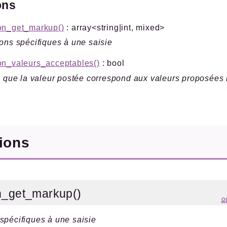
ons
on_get_markup()
: array<string|int, mixed>
ons spécifiques à une saisie
on_valeurs_acceptables()
: bool
e que la valeur postée correspond aux valeurs proposées l
tions
n_get_markup()
o
spécifiques à une saisie