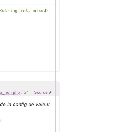
<string|int, mixed>
ui_non.php
:
24
Source
de la config de valeur
,