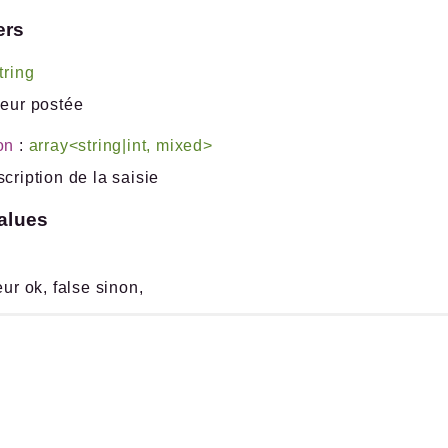
ers
tring
leur postée
on
:
array<string|int, mixed>
scription de la saisie
alues
eur ok, false sinon,