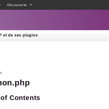
Découverte
h results
 et de ses plugins
n
non.php
 of Contents