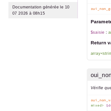
Documentation générée le 10
oui_non_g
07 2026 à 08h15
Paramet
$saisie
:
a
Return v
array<stri
oui_no
Vérifie qu
oui_non_v
mixed>
$d