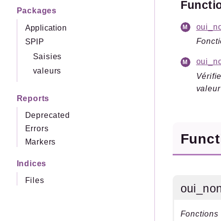
Functi
Packages
oui_n
Application
Foncti
SPIP
Saisies
oui_n
valeurs
Vérifi
valeur
Reports
Deprecated
Errors
Func
Markers
Indices
Files
oui_no
Fonctions 