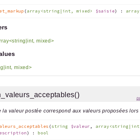
et_markup
(
array<string|int, mixed>
$saisie
)
:
array
ers
rray<string|int, mixed>
alues
ng|int, mixed>
n_valeurs_acceptables()
o
e la valeur postée correspond aux valeurs proposées lors 
aleurs_acceptables
(
string
$valeur
,
array<string|int
escription
)
:
bool