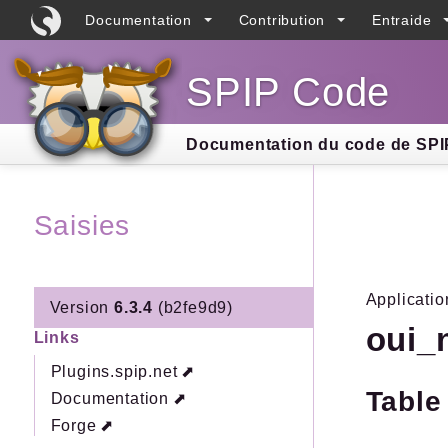
Documentation
Contribution
Entraide
SPIP Code
Searc
Documentation du code de SPIP
Saisies
Applicatio
Version
6.3.4
(b2fe9d9)
oui_
Links
Plugins.spip.net
Table
Documentation
Forge