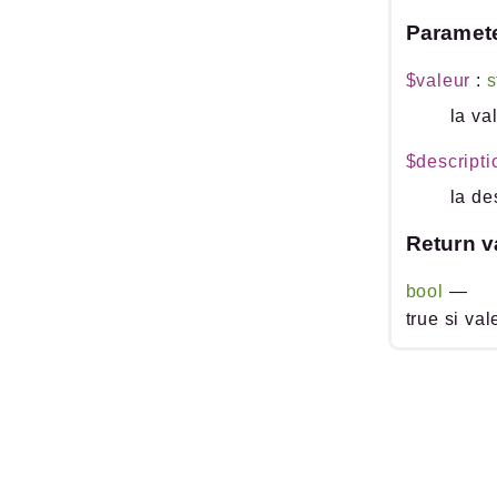
Paramet
$valeur
:
s
la va
$descripti
la de
Return v
bool
—
true si val