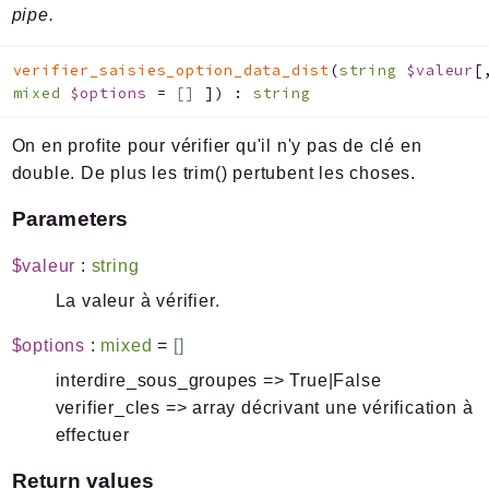
pipe.
verifier_saisies_option_data_dist
(
string
$valeur
[
mixed
$options
=
[]
]
)
:
string
On en profite pour vérifier qu'il n'y pas de clé en
double. De plus les trim() pertubent les choses.
Parameters
$valeur
:
string
La valeur à vérifier.
$options
:
mixed
=
[]
interdire_sous_groupes => True|False
verifier_cles => array décrivant une vérification à
effectuer
Return values