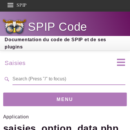
SPIP
Search results
SPIP Code
Documentation
Contribution
Documentation du code de SPIP et de ses
plugins
Entraide
Découverte
Saisies
MENU
Application
Version
6.3.4
(b2fe9d9)
saisies_option_data.php
Links