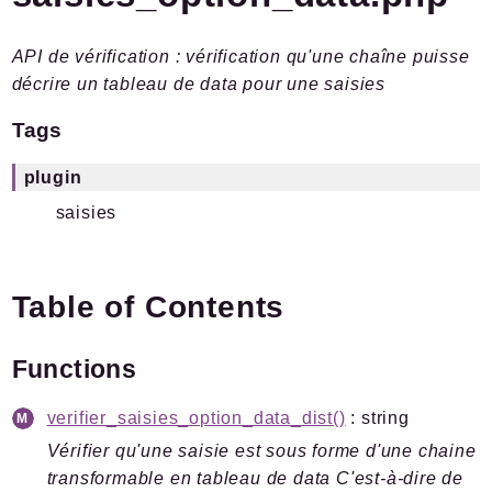
Plugins.spip.net
API de vérification : vérification qu'une chaîne puisse
Documentation
décrire un tableau de data pour une saisies
Forge
Tags
Packages
Application
plugin
SPIP
saisies
Saisies
valeurs
Table of Contents
Reports
Functions
Deprecated
Errors
verifier_saisies_option_data_dist()
: string
Markers
Vérifier qu'une saisie est sous forme d'une chaine
Indices
transformable en tableau de data C'est-à-dire de