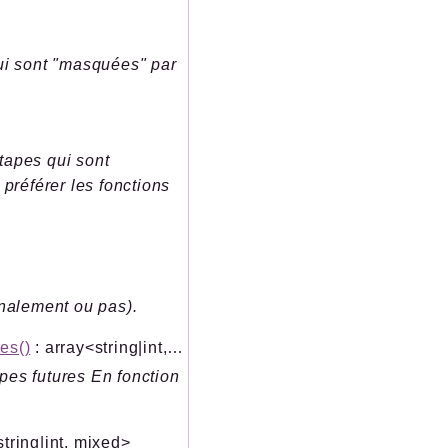
qui sont "masquées" par
tapes qui sont
 préférer les fonctions
inalement ou pas).
es()
: array<string|int, mixed>
pes futures En fonction
string|int, mixed>