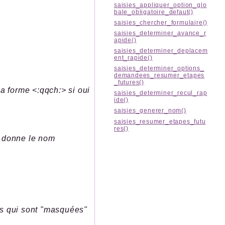
saisies_appliquer_option_glo
bale_obligatoire_defaut()
saisies_chercher_formulaire()
saisies_determiner_avance_r
apide()
saisies_determiner_deplacem
ent_rapide()
saisies_determiner_options_
demandees_resumer_etapes
_futures()
la forme <:qqch:> si oui
saisies_determiner_recul_rap
ide()
saisies_generer_nom()
saisies_resumer_etapes_futu
res()
n donne le nom
es qui sont "masquées"