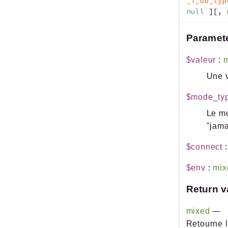
_T_ou_typ
null
]
[
,
Paramet
$valeur
:
m
Une v
$mode_ty
Le mo
"jama
$connect
$env
:
mix
Return v
mixed
—
Retourne l