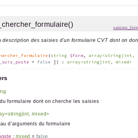
_chercher_formulaire()
saisies_for
 description des saisies d'un formulaire CVT dont on do
hercher_formulaire
(
string
$form
,
array<string|int,
_suis_poste
=
false
]
)
:
array<string|int, mixed>
ers
ing
u formulaire dont on cherche les saisies
ay<string|int, mixed>
au d'arguments du formulaire
poste
:
mixed
=
false