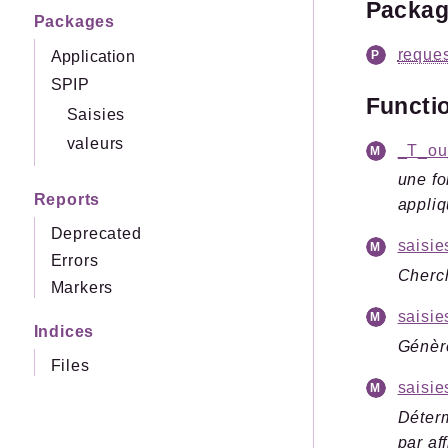
Packa
Packages
reques
Application
SPIP
Functi
Saisies
valeurs
_T_ou
une fo
Reports
appliq
Deprecated
saisie
Errors
Cherch
Markers
saisi
Indices
Génèr
Files
saisi
Déterm
par af