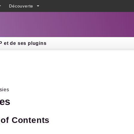
Découverte
h results
 et de ses plugins
sies
ies
 of Contents