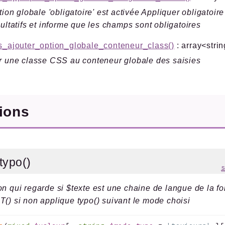
ption globale 'obligatoire' est activée Appliquer obligatoir
cultatifs et informe que les champs sont obligatoires
s_ajouter_option_globale_conteneur_class()
: array<strin
r une classe CSS au conteneur globale des saisies
tions
typo()
s
on qui regarde si $texte est une chaine de langue de la fo
T() si non applique typo() suivant le mode choisi