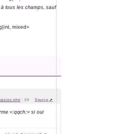
e à tous les champs, sauf
g|int, mixed>
aisies.php
:
64
Source
rme <:qqch:> si oui