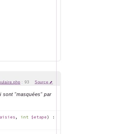
mulaire.php
:
93
Source
ui sont "masquées" par
aisies
,
int
$etape
)
: