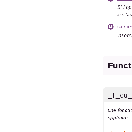
Si l'o
les fa
saisie
Insere
Func
_T_ou_
une foncti
applique _