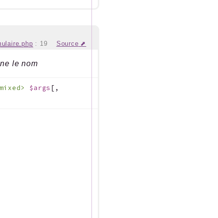
mulaire.php
:
19
Source
nne le nom
 mixed>
$args
[
,