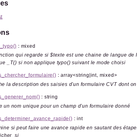
ges
t
ons
_typo()
: mixed
nction qui regarde si $texte est une chaine de langue de 
ue _T() si non applique typo() suivant le mode choisi
s_chercher_formulaire()
: array<string|int, mixed>
e la description des saisies d'un formulaire CVT dont o
es_generer_nom()
: string
e un nom unique pour un champ d'un formulaire donné
es_determiner_avance_rapide()
: int
ine si peut faire une avance rapide en sautant des étap
ficher_si