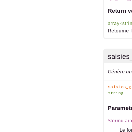
Return v
array<stri
Retourne l
saisie
Génère un
saisies_g
string
Paramet
$formulair
Le fo