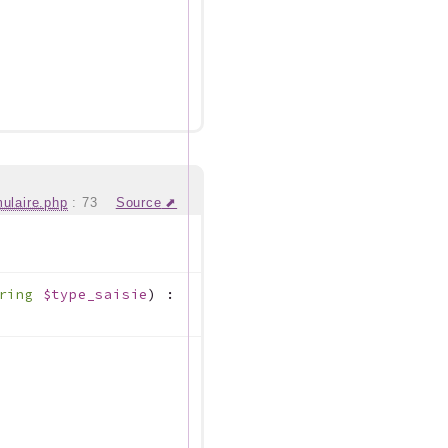
mulaire.php
:
73
Source
tring
$type_saisie
)
: