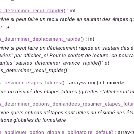
s_determiner_recul_rapide()
: int
ine si peut faire un recul rapide en sautant des étapes 
er_si
es_determiner_deplacement_rapide()
: int
ine si peut faire un déplacement rapide en sautant des é
ées" par afficher_si Pour le confort de lecture, on pourra
antes `saisies_determiner_avance_rapide()` et
es_determiner_recul_rapide()`
s_resumer_etapes_futures()
: array<string|int, mixed>
ne un résumé des étapes futures (qu'elles s'afficheront f
es_determiner_options_demandees_resumer_etapes_futur
ine quels options d'étapes sont utiles au résumé des éta
tions globales du formulaire
s_appliquer_option_globale_obligatoire_defaut()
: array<