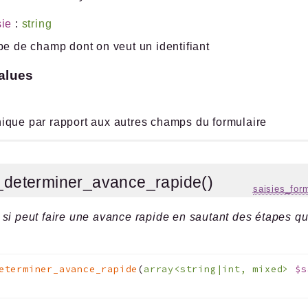
sie
:
string
pe de champ dont on veut un identifiant
alues
ique par rapport aux autres champs du formulaire
_determiner_avance_rapide()
saisies_for
si peut faire une avance rapide en sautant des étapes q
eterminer_avance_rapide
(
array<string|int, mixed>
$s