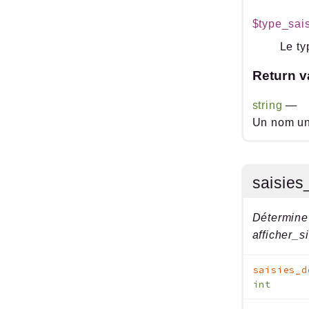
$type_sai
Le ty
Return v
string
—
Un nom un
saisies
Détermine 
afficher_si
saisies_d
int