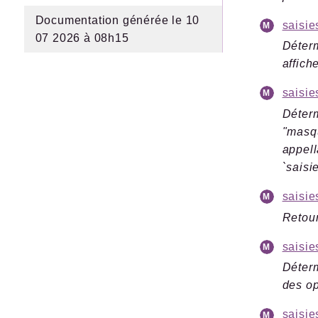
Documentation générée le 10
saisie
07 2026 à 08h15
Déterm
affich
saisi
Déterm
"masqu
appell
`saisi
saisie
Retour
saisi
Déterm
des op
saisie