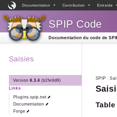
Documentation
Contribution
Entraide
SPIP Code
Searc
Documentation du code de SPIP
Saisies
SPIP
Sai
Version
6.3.4
(b2fe9d9)
Sais
Links
Plugins.spip.net
Table
Documentation
Forge