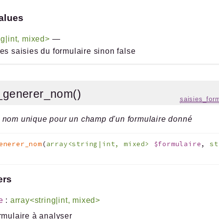
alues
ng|int, mixed>
—
es saisies du formulaire sinon false
s_generer_nom()
saisies_for
 nom unique pour un champ d'un formulaire donné
enerer_nom
(
array<string|int, mixed>
$formulaire
,
s
ers
e
:
array<string|int, mixed>
rmulaire à analyser