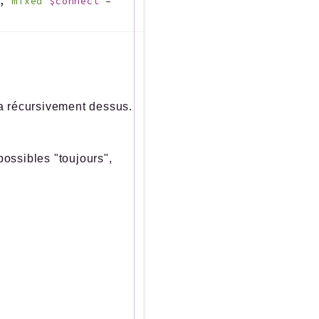
,
mixed
$connect
=
era récursivement dessus.
possibles "toujours",