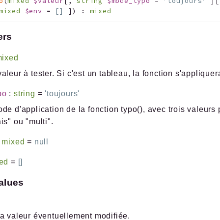
o
(
mixed
$valeur
[
,
string
$mode_typo
=
'toujours'
]
[
mixed
$env
=
[]
]
)
:
mixed
ers
ixed
aleur à tester. Si c'est un tableau, la fonction s'appliqu
po
:
string
=
'toujours'
de d'application de la fonction typo(), avec trois valeurs 
is" ou "multi".
:
mixed
=
null
ed
=
[]
alues
a valeur éventuellement modifiée.