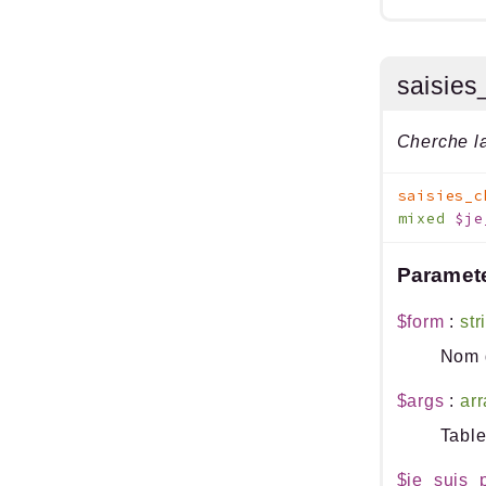
saisies
Cherche la
saisies_c
mixed
$je
Paramet
$form
:
str
Nom d
$args
:
arr
Table
$je_suis_