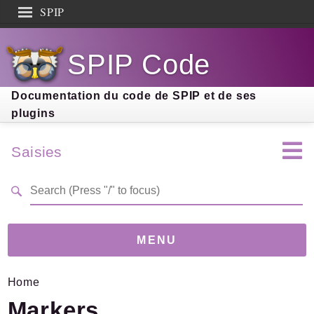
SPIP
Search results
SPIP Code
Documentation
Contribution
Documentation du code de SPIP et de ses
plugins
Entraide
Découverte
Saisies
MENU
Home
Version
6.3.4
(b2fe9d9)
Markers
Links