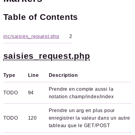
Plugins.spip.net
Table of Contents
Documentation
Forge
inc/saisies_request.php
2
Packages
Application
saisies_request.php
SPIP
Saisies
valeurs
Type
Line
Description
Prendre en compte aussi la
Reports
TODO
94
notation champ/index/index
Deprecated
Errors
Prendre un arg en plus pour
Markers
TODO
120
enregistrer la valeur dans un autre
tableau que le GET/POST
Indices