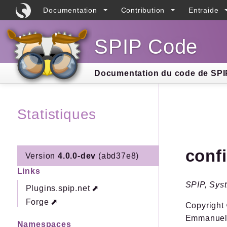
Documentation
Contribution
Entraide
SPIP Code
Searc
Documentation du code de SPIP
Statistiques
conf
Version
4.0.0-dev
(abd37e8)
Links
SPIP, Syst
Plugins.spip.net
Forge
Copyright 
Emmanuel
Namespaces