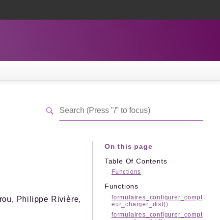
On this page
Table Of Contents
Functions
Functions
formulaires_configurer_compt
ou, Philippe Rivière,
eur_charger_dist()
formulaires_configurer_compt