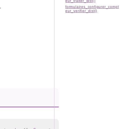
eur_traiter_dist()
.
formulaires_configurer_compt
eur_verifier_dist()