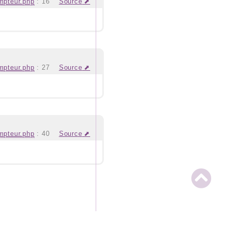
mpteur.php
:
16
Source
mpteur.php
:
27
Source
mpteur.php
:
40
Source