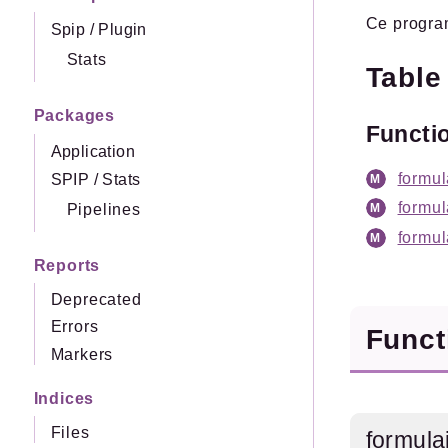
Ce program
Spip
/
Plugin
Stats
Table
Packages
Functi
Application
formul
SPIP
/
Stats
formul
Pipelines
formul
Reports
Deprecated
Errors
Func
Markers
Indices
Files
formula