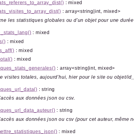
ats_referers_to_array_dist()
: mixed
ats_visites_to_array_dist()
: array<string|int, mixed>
ne les statistiques globales ou d'un objet pour une duré
e_stats_lang()
: mixed
s()
: mixed
s_aff()
: mixed
otal()
: mixed
tiques_stats_generales()
: array<string|int, mixed>
e visites totales, aujourd'hui, hier pour le site ou objet/id
tiques_url_data()
: string
d'accès aux données json ou csv.
tiques_url_data_auteur()
: string
d'accès aux données json ou csv (pour cet auteur, même 
ettre_statistiques_json()
: mixed