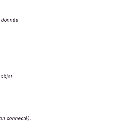
e donnée
_objet
non connecté).