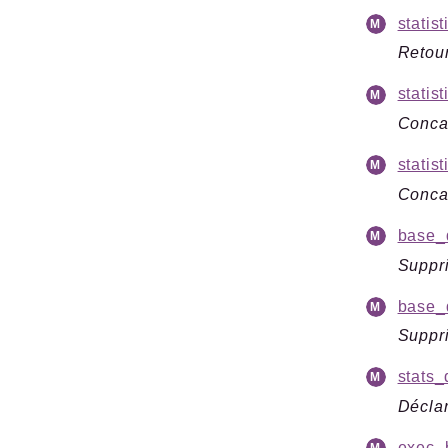
stati
Retour
statis
Concat
statis
Concat
base_d
Suppri
base_d
Suppri
stats_
Déclar
exec_b