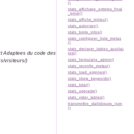
()
stats_affichage_entetes_final
_prive()
stats_affiche_milieu()
stats_autoriser()
stats_boite_infos()
stats_configurer_liste_metas
()
stats_declarer_tables_auxiliai
txt Adaptees du code des
res()
stats_formulaire_admin()
s/visiteurs/)
stats_ieconfig_metas()
stats_load_engines()
stats_show_keywords()
stats_total()
stats_upgrade()
stats_vider_tables()
transmettre_statistiques_json
()