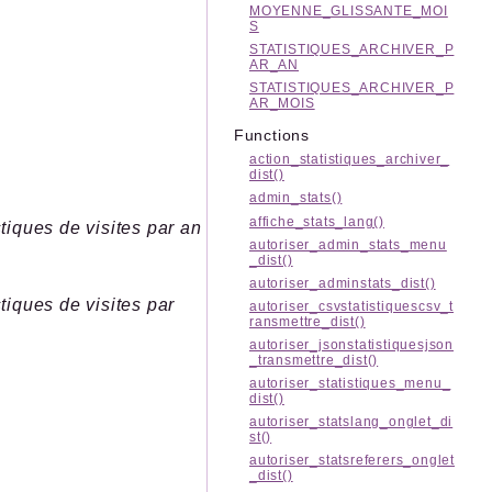
MOYENNE_GLISSANTE_MOI
S
STATISTIQUES_ARCHIVER_P
AR_AN
STATISTIQUES_ARCHIVER_P
AR_MOIS
Functions
action_statistiques_archiver_
dist()
admin_stats()
affiche_stats_lang()
iques de visites par an
autoriser_admin_stats_menu
_dist()
autoriser_adminstats_dist()
iques de visites par
autoriser_csvstatistiquescsv_t
ransmettre_dist()
autoriser_jsonstatistiquesjson
_transmettre_dist()
autoriser_statistiques_menu_
dist()
autoriser_statslang_onglet_di
st()
autoriser_statsreferers_onglet
_dist()