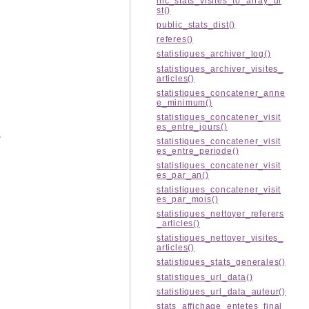
inc_stats_visites_to_array_di
st()
public_stats_dist()
referes()
statistiques_archiver_log()
statistiques_archiver_visites_
articles()
statistiques_concatener_anne
e_minimum()
statistiques_concatener_visit
es_entre_jours()
.
statistiques_concatener_visit
es_entre_periode()
statistiques_concatener_visit
es_par_an()
statistiques_concatener_visit
es_par_mois()
statistiques_nettoyer_referers
_articles()
statistiques_nettoyer_visites_
articles()
statistiques_stats_generales()
statistiques_url_data()
statistiques_url_data_auteur()
stats_affichage_entetes_final