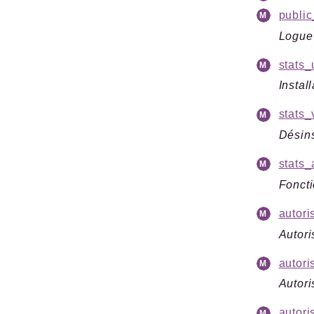
public
Logue 
stats_
Instal
stats_
Désins
stats_
Foncti
autori
Autori
autori
Autori
autori