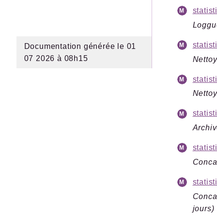
statis
Loggue
statis
Documentation générée le 01
07 2026 à 08h15
Nettoy
statis
Nettoy
statis
Archiv
statis
Concat
statis
Concat
jours)