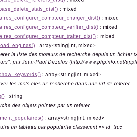
ase_delete_stats_dist()
: mixed
aires_configurer_compteur_charger_dist()
: mixed
aires_configurer_compteur_verifier_dist()
: mixed
aires_configurer_compteur_traiter_dist()
: mixed
load_engines()
: array<string|int, mixed>
rer la liste des moteurs de recherche depuis un fichier 
eurs", par Jean-Paul Dezelus (http://www.phpinfo.net/appli
_show_keywords()
: array<string|int, mixed>
ver les mots cles de recherche dans une url de referer
s()
: string
che des objets pointés par un referer
ement_populaires()
: array<string|int, mixed>
uire un tableau par popularite classemnt => id_truc