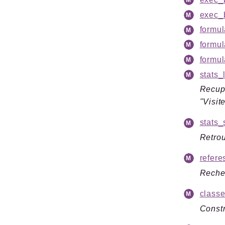
exec_b
formul
formul
formul
stats_
Recupe
"Visit
stats
Retrou
refere
Recher
class
Constr