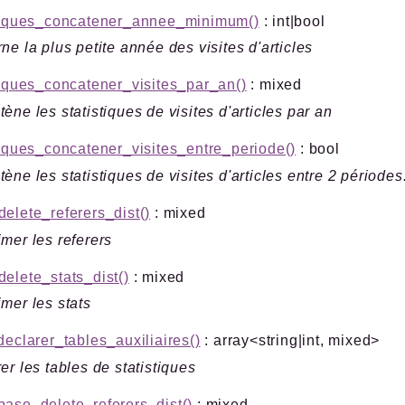
stiques_concatener_annee_minimum()
: int|bool
ne la plus petite année des visites d'articles
tiques_concatener_visites_par_an()
: mixed
ène les statistiques de visites d'articles par an
tiques_concatener_visites_entre_periode()
: bool
ène les statistiques de visites d'articles entre 2 périodes
elete_referers_dist()
: mixed
mer les referers
elete_stats_dist()
: mixed
mer les stats
declarer_tables_auxiliaires()
: array<string|int, mixed>
er les tables de statistiques
ase_delete_referers_dist()
: mixed