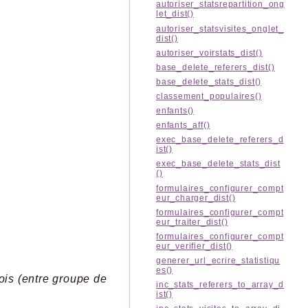
autoriser_statsrepartition_ong
let_dist()
autoriser_statsvisites_onglet_
dist()
autoriser_voirstats_dist()
base_delete_referers_dist()
base_delete_stats_dist()
classement_populaires()
enfants()
enfants_aff()
exec_base_delete_referers_d
ist()
exec_base_delete_stats_dist
()
formulaires_configurer_compt
eur_charger_dist()
formulaires_configurer_compt
eur_traiter_dist()
formulaires_configurer_compt
eur_verifier_dist()
generer_url_ecrire_statistiqu
es()
mois (entre groupe de
inc_stats_referers_to_array_d
ist()