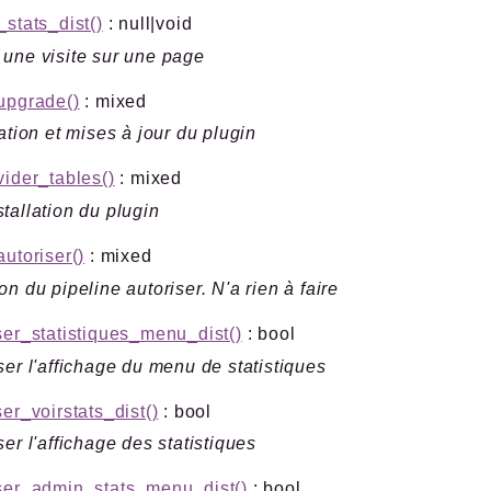
_stats_dist()
: null|void
une visite sur une page
upgrade()
: mixed
lation et mises à jour du plugin
vider_tables()
: mixed
tallation du plugin
autoriser()
: mixed
on du pipeline autoriser. N'a rien à faire
ser_statistiques_menu_dist()
: bool
ser l'affichage du menu de statistiques
ser_voirstats_dist()
: bool
ser l'affichage des statistiques
ser_admin_stats_menu_dist()
: bool