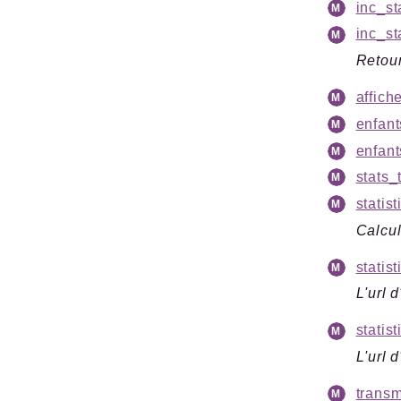
inc_st
inc_st
Retour
affich
enfant
enfant
stats_t
statis
Calcul
statis
L'url 
statis
L'url 
transm