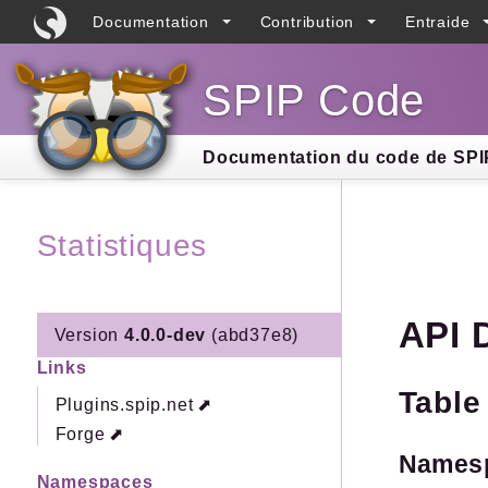
Documentation
Contribution
Entraide
SPIP Code
Searc
Documentation du code de SPIP
Statistiques
API 
Version
4.0.0-dev
(abd37e8)
Links
Table
Plugins.spip.net
Forge
Names
Namespaces