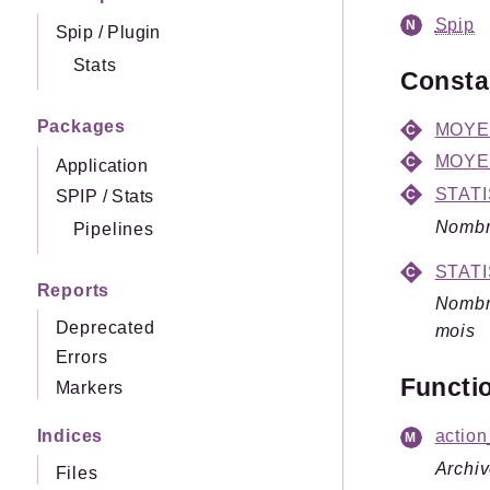
Spip
Spip
/
Plugin
Stats
Const
Packages
MOYE
MOYE
Application
STAT
SPIP
/
Stats
Nombre
Pipelines
STAT
Reports
Nombre
Deprecated
mois
Errors
Functi
Markers
Indices
action
Archiv
Files