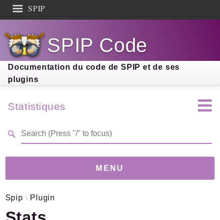
SPIP
Search results
SPIP Code
Documentation
Contribution
Documentation du code de SPIP et de ses
plugins
Entraide
Découverte
Statistiques
MENU
Spip
Plugin
Version
4.0.0-dev
(abd37e8)
Stats
Links