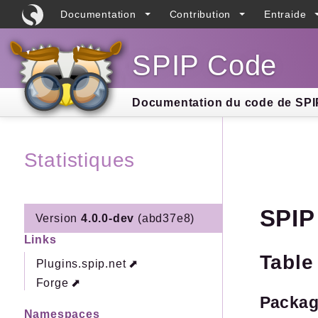
Documentation
Contribution
Entraide
SPIP Code
Searc
Documentation du code de SPIP
Statistiques
SPIP
Version
4.0.0-dev
(abd37e8)
Links
Table
Plugins.spip.net
Forge
Packa
Namespaces