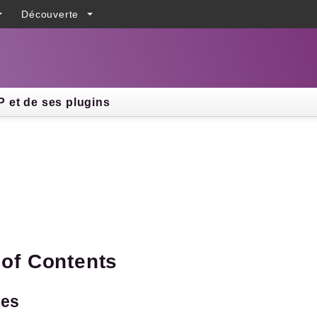
Découverte
h results
 et de ses plugins
 of Contents
ges