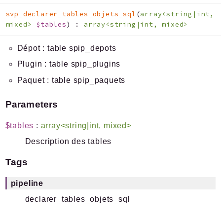
Files
svp_declarer_tables_objets_sql
(
array<string|int,
mixed>
$tables
)
:
array<string|int, mixed>
Dépot : table spip_depots
Documentation générée le 01 07 2026 à 08h15
Plugin : table spip_plugins
Paquet : table spip_paquets
Parameters
$tables
:
array<string|int, mixed>
Description des tables
Tags
pipeline
declarer_tables_objets_sql