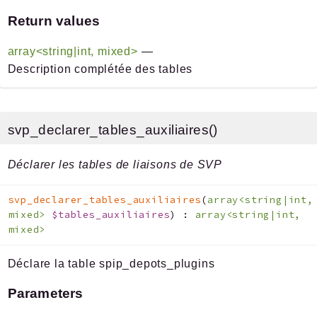
Return values
array<string|int, mixed>
—
Description complétée des tables
svp_declarer_tables_auxiliaires()
Déclarer les tables de liaisons de SVP
svp_declarer_tables_auxiliaires
(
array<string|int,
mixed>
$tables_auxiliaires
)
:
array<string|int,
mixed>
Déclare la table spip_depots_plugins
Parameters