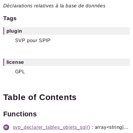
Déclarations relatives à la base de données
Plugins.spip.net
Documentation
Tags
Forge
plugin
Namespaces
SVP pour SPIP
Spip
/
Plugin
Svp
license
GPL
Packages
Application
SPIP
/
SVP
Table of Contents
Actionner
Actionneur
Functions
Actions
Decideur
svp_declarer_tables_objets_sql()
: array<string|int, mixed>