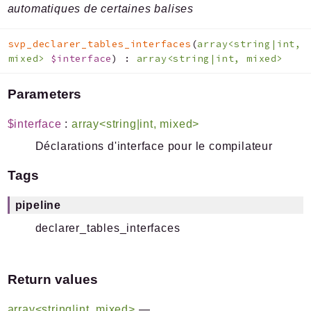
automatiques de certaines balises
svp_declarer_tables_interfaces
(
array<string|int,
mixed>
$interface
)
:
array<string|int, mixed>
Parameters
$interface
:
array<string|int, mixed>
Déclarations d'interface pour le compilateur
Tags
pipeline
declarer_tables_interfaces
Return values
array<string|int, mixed>
—