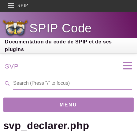
SPIP
Search results
SPIP Code
Documentation
Contribution
Documentation du code de SPIP et de ses
plugins
Entraide
Découverte
SVP
MENU
svp_declarer.php
Version
4.0.0-dev
(da3df90)
Links