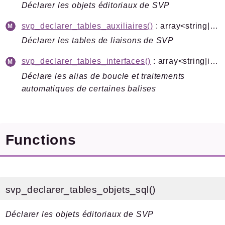
Depots
Déclarer les objets éditoriaux de SVP
Fonctions
svp_declarer_tables_auxiliaires()
: array<string|int, mixed>
Formulaires
Déclarer les tables de liaisons de SVP
Installation
Pipelines
svp_declarer_tables_interfaces()
: array<string|int, mixed>
PLUGIN
Déclare les alias de boucle et traitements
Plugins
automatiques de certaines balises
Recherche
Teleporteur
Functions
Reports
Deprecated
Errors
Markers
svp_declarer_tables_objets_sql()
Indices
Déclarer les objets éditoriaux de SVP