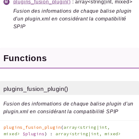
Depots
plugins_fusion_plugin()
: array<string|int, mixed>
Fonctions
Fusion des informations de chaque balise plugin
d'un plugin.xml en considérant la compatibilité
Formulaires
SPIP
Installation
Pipelines
PLUGIN
Plugins
Functions
Recherche
Teleporteur
plugins_fusion_plugin()
Reports
Deprecated
Fusion des informations de chaque balise plugin d'un
Errors
plugin.xml en considérant la compatibilité SPIP
Markers
plugins_fusion_plugin
(
array<string|int,
Indices
mixed>
$plugins
)
:
array<string|int, mixed>