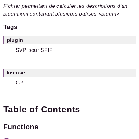
Fichier permettant de calculer les descriptions d'un
Plugins.spip.net
plugin.xml contenant plusieurs balises <plugin>
Documentation
Forge
Tags
Namespaces
plugin
Spip
/
Plugin
SVP pour SPIP
Svp
license
Packages
GPL
Application
SPIP
/
SVP
Actionner
Table of Contents
Actionneur
Actions
Functions
Decideur