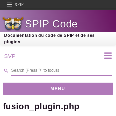
SPIP
Search results
SPIP Code
Documentation
Contribution
Documentation du code de SPIP et de ses
plugins
Entraide
Découverte
SVP
MENU
fusion_plugin.php
Version
4.0.0-dev
(da3df90)
Links