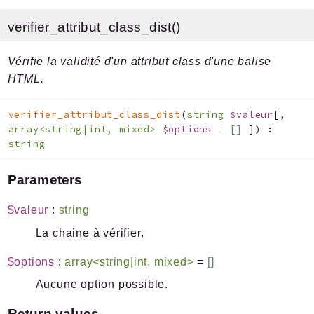
Files
verifier_attribut_class_dist()
Vérifie la validité d'un attribut class d'une balise
HTML.
Documentation générée le 21 06 2026 à 08h15
verifier_attribut_class_dist
(
string
$valeur
[
,
array<string|int, mixed>
$options
=
[]
]
)
:
string
Parameters
$valeur
:
string
La chaine à vérifier.
$options
:
array<string|int, mixed>
=
[]
Aucune option possible.
Return values