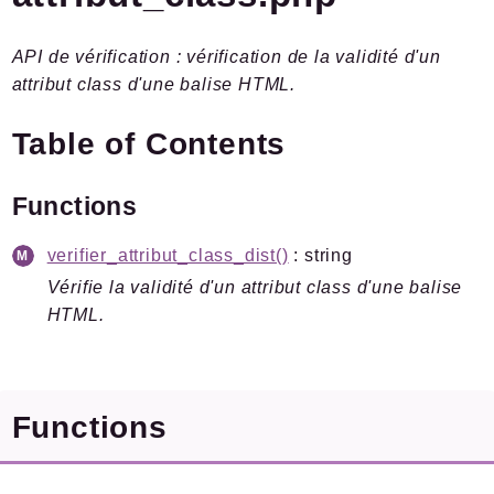
Plugins.spip.net
API de vérification : vérification de la validité d'un
Documentation
attribut class d'une balise HTML.
Forge
Table of Contents
Packages
Application
Functions
is
/
email
SPIP
/
Verifier
verifier_attribut_class_dist()
: string
Fonctions
Vérifie la validité d'un attribut class d'une balise
HTML.
Reports
Deprecated
Errors
Functions
Markers
Indices