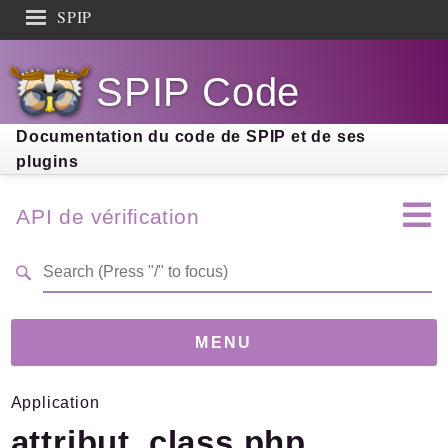
SPIP
Search results
SPIP Code
Documentation
Contribution
Documentation du code de SPIP et de ses
plugins
Entraide
Découverte
API de vérification
MENU
Application
Version
3.9.2
(2.88E+131)
attribut_class.php
Links