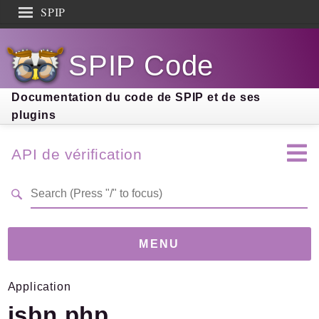
SPIP
Search results
SPIP Code
Documentation
Contribution
Documentation du code de SPIP et de ses
plugins
Entraide
Découverte
API de vérification
MENU
Application
Version
3.9.2
(2.88E+131)
isbn.php
Links