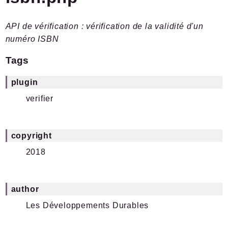
Plugins.spip.net
API de vérification : vérification de la validité d'un
Documentation
numéro ISBN
Forge
Tags
Packages
Application
plugin
is
/
email
verifier
SPIP
/
Verifier
Fonctions
copyright
2018
Reports
Deprecated
Errors
author
Markers
Les Développements Durables
Indices