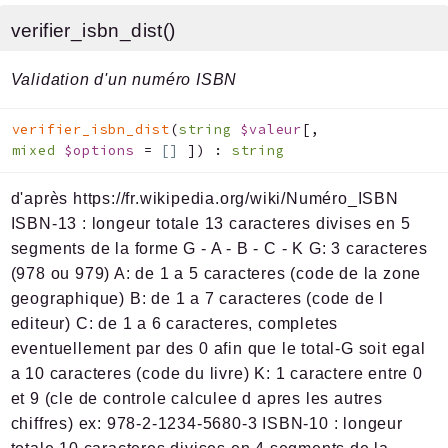
verifier_isbn_dist()
Validation d'un numéro ISBN
verifier_isbn_dist
(
string
$valeur
[
,
mixed
$options
=
[]
]
)
:
string
d'après https://fr.wikipedia.org/wiki/Numéro_ISBN
ISBN-13 : longeur totale 13 caracteres divises en 5
segments de la forme G - A - B - C - K G: 3 caracteres
(978 ou 979) A: de 1 a 5 caracteres (code de la zone
geographique) B: de 1 a 7 caracteres (code de l
editeur) C: de 1 a 6 caracteres, completes
eventuellement par des 0 afin que le total-G soit egal
a 10 caracteres (code du livre) K: 1 caractere entre 0
et 9 (cle de controle calculee d apres les autres
chiffres) ex: 978-2-1234-5680-3 ISBN-10 : longeur