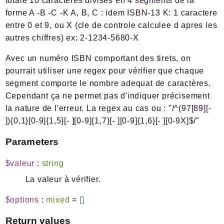
totale 10 caracteres divises en 4 segments de la
forme A -B -C -K A, B, C : idem ISBN-13 K: 1 caractere
entre 0 et 9, ou X (cle de controle calculee d apres les
autres chiffres) ex: 2-1234-5680-X
Avec un numéro ISBN comportant des tirets, on
pourrait utiliser une regex pour vérifier que chaque
segment comporte le nombre adequat de caractères.
Cependant ça ne permet pas d'indiquer précisement
la nature de l'erreur. La regex au cas ou : "/^(97[89][-
]){0,1}[0-9]{1,5}[- ][0-9]{1,7}[- ][0-9]{1,6}[- ][0-9X]$/"
Parameters
$valeur
:
string
La valeur à vérifier.
$options
:
mixed
=
[]
Return values