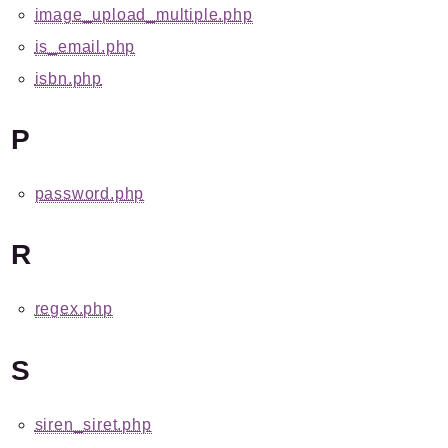
image_upload_multiple.php
is_email.php
isbn.php
P
password.php
R
regex.php
S
siren_siret.php