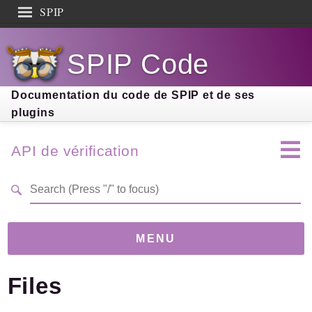
SPIP
Search results
SPIP Code
Documentation
Contribution
Documentation du code de SPIP et de ses
plugins
Entraide
Découverte
API de vérification
MENU
Files
Version
3.9.2
(2.88E+131)
Links