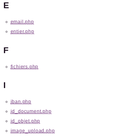
E
Files
email.php
entier.php
Documentation générée le 21 06 2026 à 08h15
F
fichiers.php
I
iban.php
id_document.php
id_objet.php
image_upload.php