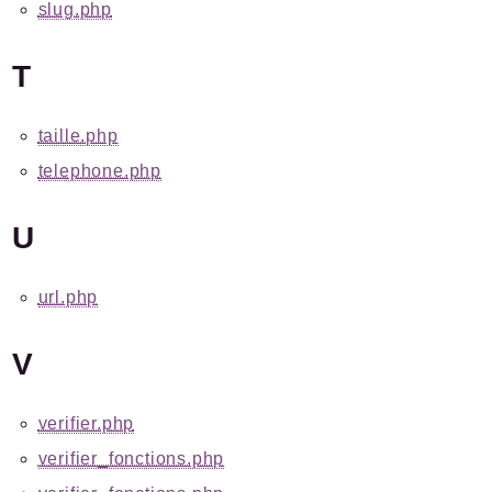
slug.php
T
taille.php
telephone.php
U
url.php
V
verifier.php
verifier_fonctions.php