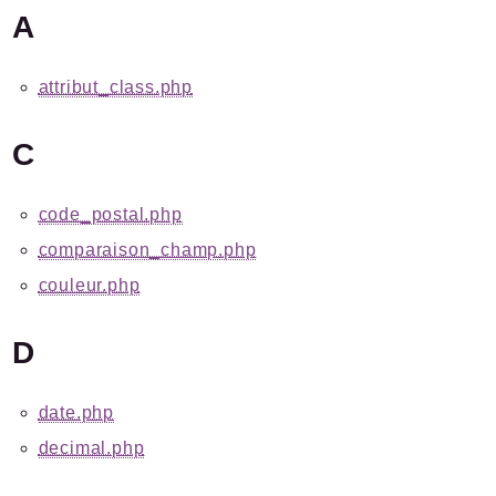
A
Plugins.spip.net
Documentation
attribut_class.php
Forge
Packages
C
Application
is
/
email
code_postal.php
SPIP
/
Verifier
comparaison_champ.php
Fonctions
couleur.php
Reports
D
Deprecated
Errors
date.php
Markers
decimal.php
Indices