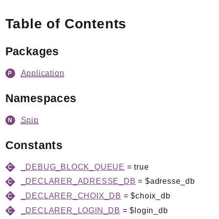
Forge
Table of Contents
Namespaces
Packages
Spip
/
Prive
Pipeline
Application
Packages
Namespaces
Application
Spip
Reports
Constants
Deprecated
Errors
_DEBUG_BLOCK_QUEUE
= true
Markers
_DECLARER_ADRESSE_DB
= $adresse_db
_DECLARER_CHOIX_DB
= $choix_db
Indices
_DECLARER_LOGIN_DB
= $login_db
Files