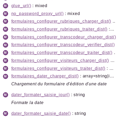
glue_url()
: mixed
no_password_proxy_url()
: mixed
formulaires_configurer_rubriques_charger_dist()
: mixed
formulaires_configurer_rubriques_traiter_dist()
: mixed
formulaires_configurer_transcodeur_charger_dist()
formulaires_configurer_transcodeur_verifier_dist()
: m
formulaires_configurer_transcodeur_traiter_dist()
: mixed
formulaires_configurer_visiteurs_charger_dist()
: mixed
formulaires_configurer_visiteurs_traiter_dist()
: mixed
formulaires_dater_charger_dist()
: array<string|int, mixed>|false
Chargement du formulaire d'édition d'une date
dater_formater_saisie_jour()
: string
Formate la date
dater_formater_saisie_date()
: string