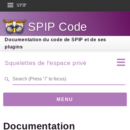
SPIP
Search results
SPIP Code
Documentation
Contribution
Documentation du code de SPIP et de ses
plugins
Entraide
Découverte
Squelettes de l'espace privé
MENU
Version
2.0.0-beta
(47b9998)
Documentation
Links