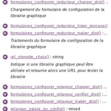
formulaires_configurer_reducteur_charger_dist()
: array<string|int, mixed>
Chargement du formulaire de configuration de la
librairie graphique
formulaires_configurer_reducteur_lister_process()
: m
formulaires_configurer_reducteur_traiter_dist()
: array<string|int, mixed>
Traitements du formulaire de configuration de la
librairie graphique
url_vignette_choix()
: string
Indique si une librairie graphique peut être
utilisée et retourne alors une URL pour tester la
librairie
formulaires_configurer_relayeur_charger_dist()
: mixed
formulaires_configurer_relayeur_verifier_dist()
: mixed
formulaires_configurer_relayeur_traiter_dist()
: mixed
relayeur_saisie_ou_config()
: mixed