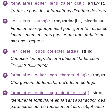
formulaires_editer_liens_traiter_dist()
: array<string|int, mixed>
Traiter le post des informations d'édition de liens
lien_gerer__oups()
: array<string|int, mixed>|string|null
Fonction de regroupement pour gerer le _oups de
façon sécurisée sans passer par une globale ni
par une _request
lien_gerer__oups_collecter_args()
: string
Collecter les args du form utilisant la fonction
lien_gerer__oups()
formulaires_editer_logo_charger_dist()
: array<string|int, mixed>|false
Chargement du formulaire d'édition de logo
formulaires_editer_logo_identifier_dist()
: string
Identifier le formulaire en faisant abstraction des
parametres qui ne representent pas l'objet edite