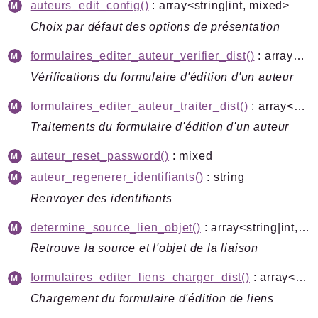
auteurs_edit_config()
: array<string|int, mixed>
Choix par défaut des options de présentation
formulaires_editer_auteur_verifier_dist()
: array<string|int, mixed>
Vérifications du formulaire d'édition d'un auteur
formulaires_editer_auteur_traiter_dist()
: array<string|int, mixed>
Traitements du formulaire d'édition d'un auteur
auteur_reset_password()
: mixed
auteur_regenerer_identifiants()
: string
Renvoyer des identifiants
determine_source_lien_objet()
: array<string|int, mixed>
Retrouve la source et l'objet de la liaison
formulaires_editer_liens_charger_dist()
: array<string|int, mixed>|false
Chargement du formulaire d'édition de liens