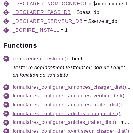
_DECLARER_NOM_CONNECT
= $nom_connect
_DECLARER_PASS_DB
= $pass_db
_DECLARER_SERVEUR_DB
= $serveur_db
Documentation générée le 04 08 2026 à 08h00
_ECRIRE_INSTALL
= 1
Functions
deplacement_restreint()
: bool
Tester le deplacement restreint ou non de l'objet
en fonction de son statut
formulaires_configurer_annonces_charger_dist()
: mixed
formulaires_configurer_annonces_verifier_dist()
: mixed
formulaires_configurer_annonces_traiter_dist()
: mixed
formulaires_configurer_articles_charger_dist()
: mixed
formulaires_configurer_articles_traiter_dist()
: mixed
formulaires_configurer_avertisseur_charger_dist()
: m