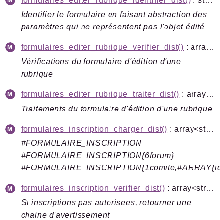
formulaires_editer_rubrique_identifier_dist()
: string
Identifier le formulaire en faisant abstraction des
paramètres qui ne représentent pas l'objet édité
formulaires_editer_rubrique_verifier_dist()
: array<string|int, mixed>
Vérifications du formulaire d'édition d'une
rubrique
formulaires_editer_rubrique_traiter_dist()
: array<string|int, mixed>
Traitements du formulaire d'édition d'une rubrique
formulaires_inscription_charger_dist()
: array<string|int, mixed>|false
#FORMULAIRE_INSCRIPTION
#FORMULAIRE_INSCRIPTION{6forum}
#FORMULAIRE_INSCRIPTION{1comite,#ARRAY{id,#
formulaires_inscription_verifier_dist()
: array<string|int, mixed>
Si inscriptions pas autorisees, retourner une
chaine d'avertissement