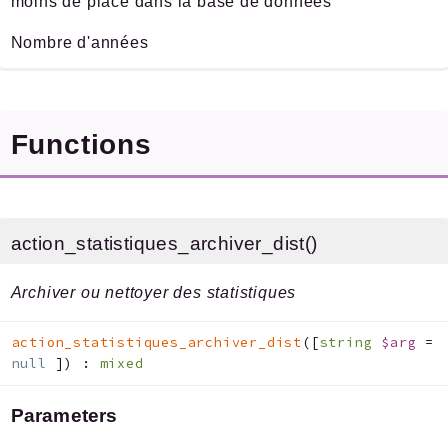
moins de place dans la base de données
Nombre d'années
Functions
action_statistiques_archiver_dist()
Archiver ou nettoyer des statistiques
action_statistiques_archiver_dist
(
[
string
$arg
=
null
]
)
:
mixed
Parameters