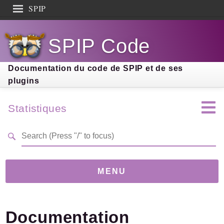
SPIP
Search results
SPIP Code
Documentation
Contribution
Documentation du code de SPIP et de ses
plugins
Entraide
Découverte
Statistiques
MENU
Version
4.0.0-dev
(abd37e8)
Documentation
Links