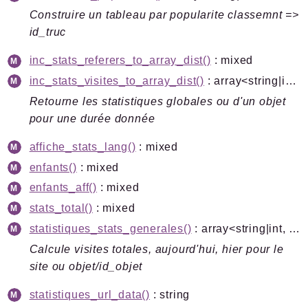
Construire un tableau par popularite classemnt =>
id_truc
inc_stats_referers_to_array_dist()
: mixed
inc_stats_visites_to_array_dist()
: array<string|int, mixed>
Retourne les statistiques globales ou d'un objet
pour une durée donnée
affiche_stats_lang()
: mixed
enfants()
: mixed
enfants_aff()
: mixed
stats_total()
: mixed
statistiques_stats_generales()
: array<string|int, mixed>
Calcule visites totales, aujourd'hui, hier pour le
site ou objet/id_objet
statistiques_url_data()
: string