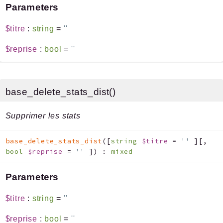
Parameters
$titre
:
string
=
''
$reprise
:
bool
=
''
base_delete_stats_dist()
Supprimer les stats
base_delete_stats_dist
(
[
string
$titre
=
''
]
[
,
bool
$reprise
=
''
]
)
:
mixed
Parameters
$titre
:
string
=
''
$reprise
:
bool
=
''