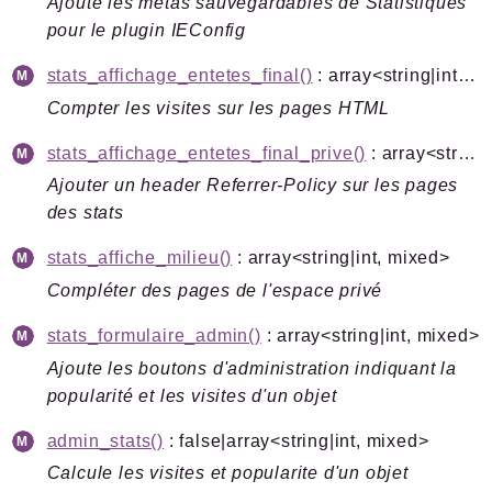
Ajoute les metas sauvegardables de Statistiques
pour le plugin IEConfig
stats_affichage_entetes_final()
: array<string|int, mixed>
Compter les visites sur les pages HTML
stats_affichage_entetes_final_prive()
: array<string|int, mixed>
Ajouter un header Referrer-Policy sur les pages
des stats
stats_affiche_milieu()
: array<string|int, mixed>
Compléter des pages de l'espace privé
stats_formulaire_admin()
: array<string|int, mixed>
Ajoute les boutons d'administration indiquant la
popularité et les visites d'un objet
admin_stats()
: false|array<string|int, mixed>
Calcule les visites et popularite d'un objet