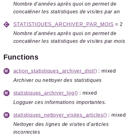
Markers
Nombre d'années après quoi on permet de
concaténer les statistiques de visites par an
Indices
STATISTIQUES_ARCHIVER_PAR_MOIS
= 2
Files
Nombre d'années après quoi on permet de
concaténer les statistiques de visites par mois
Functions
Documentation générée le 01 07 2026 à 08h15
action_statistiques_archiver_dist()
: mixed
Archiver ou nettoyer des statistiques
statistiques_archiver_log()
: mixed
Logguer ces informations importantes.
statistiques_nettoyer_visites_articles()
: mixed
Nettoyer des lignes de visites d'articles
incorrectes