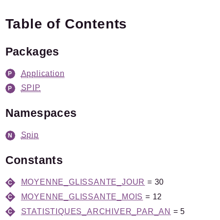
Plugins.spip.net
Table of Contents
Forge
Namespaces
Packages
Spip
/
Plugin
Application
Stats
SPIP
Packages
Namespaces
Application
Spip
SPIP
/
Stats
Pipelines
Constants
Reports
MOYENNE_GLISSANTE_JOUR
= 30
MOYENNE_GLISSANTE_MOIS
= 12
Deprecated
Errors
STATISTIQUES_ARCHIVER_PAR_AN
= 5