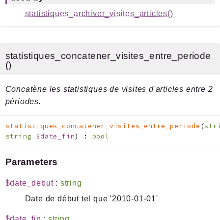
statistiques_archiver_visites_articles()
statistiques_concatener_visites_entre_periode
()
Concatène les statistiques de visites d'articles entre 2
périodes.
statistiques_concatener_visites_entre_periode
(
str
string
$date_fin
)
:
bool
Parameters
$date_debut
:
string
Date de début tel que '2010-01-01'
$date_fin
:
string