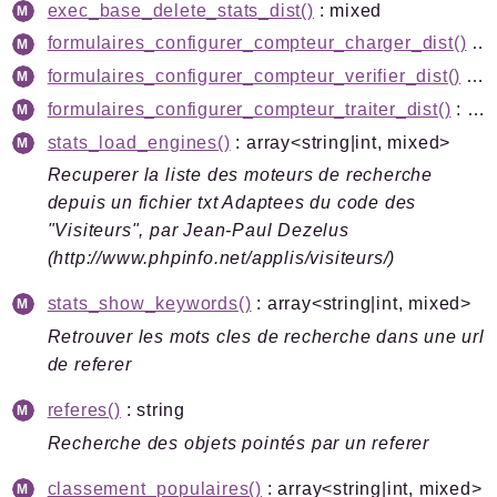
exec_base_delete_stats_dist()
: mixed
formulaires_configurer_compteur_charger_dist()
: mixed
formulaires_configurer_compteur_verifier_dist()
: mixed
formulaires_configurer_compteur_traiter_dist()
: mixed
stats_load_engines()
: array<string|int, mixed>
Recuperer la liste des moteurs de recherche
depuis un fichier txt Adaptees du code des
"Visiteurs", par Jean-Paul Dezelus
(http://www.phpinfo.net/applis/visiteurs/)
stats_show_keywords()
: array<string|int, mixed>
Retrouver les mots cles de recherche dans une url
de referer
referes()
: string
Recherche des objets pointés par un referer
classement_populaires()
: array<string|int, mixed>