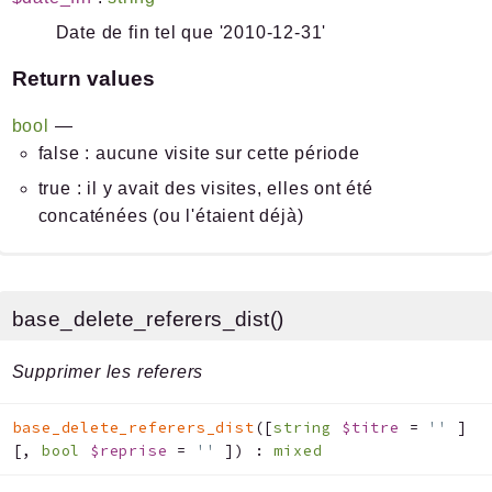
Date de fin tel que '2010-12-31'
Return values
bool
—
false : aucune visite sur cette période
true : il y avait des visites, elles ont été
concaténées (ou l'étaient déjà)
base_delete_referers_dist()
Supprimer les referers
base_delete_referers_dist
(
[
string
$titre
=
''
]
[
,
bool
$reprise
=
''
]
)
:
mixed